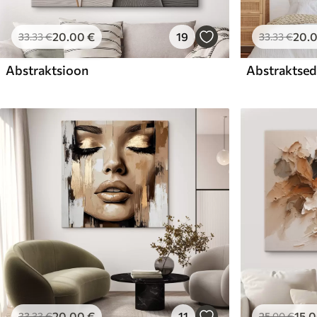
20
.00
€
19
20
.
33
.33
€
33
.33
€
Abstraktsioon
Abstraktsed 
20
.00
€
11
15
.
33
.33
€
25
.00
€