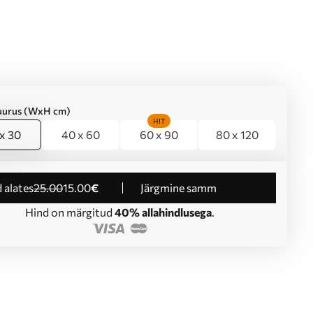
suurus (WxH cm)
HIT
x 30
40 x 60
60 x 90
80 x 120
d alates
25
.00
15
.00
€
Järgmine samm
Hind on märgitud
40% allahindlusega
.