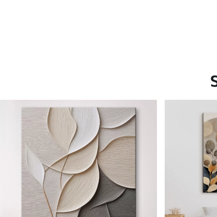
Saadaolevad materjalid
Standard
Premium
Hind Alates
15
.00
€
Hind Alates
19
.00
€