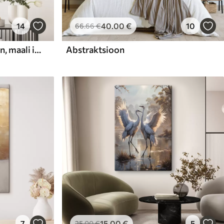
14
40
.00
€
10
66
.66
€
Abstraktne kompositsioon, maali imitatsioon
Abstraktsioon
7
15
.00
€
5
25
.00
€