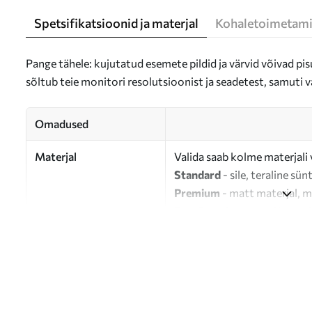
Spetsifikatsioonid ja materjal
Kohaletoimetami
Pange tähele: kujutatud esemete pildid ja värvid võivad pisu
sõltub teie monitori resolutsioonist ja seadetest, samuti v
Omadused
Materjal
Valida saab kolme materjali 
Standard
- sile, teraline sün
Premium
- matt materjal, m
Eco-Premium
- 100% puuvil
Autor
UWALLS
Artikli number
s39703
Lisaks
Võite lisada lakikihti.