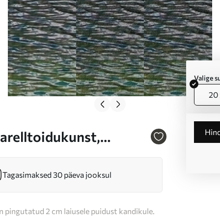
Valige 
20 
Hin
varelltoidukunst,
Tagasimaksed 30 päeva jooksul
n pingutatud 2 cm laiusele puidust kandikule.