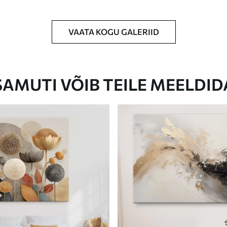
VAATA KOGU GALERIID
Eco-Premium
Hind Alates
23
.00
€
SAMUTI VÕIB TEILE MEELDID