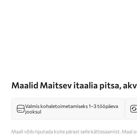
Maalid Maitsev itaalia pitsa, ak
margarita, tomatid Nr s39703
Valmis kohaletoimetamiseks 1–3 tööpäeva
jooksul
Maali võib riputada kohe pärast selle kättesaamist. Maal o