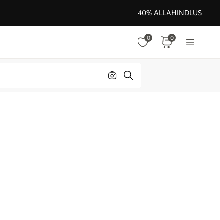
40% ALLAHINDLUS
0
0