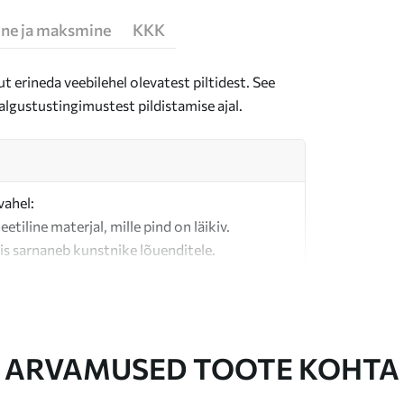
ne ja maksmine
KKK
t erineda veebilehel olevatest piltidest. See
algustustingimustest pildistamise ajal.
vahel:
teetiline materjal, mille pind on läikiv.
is sarnaneb kunstnike lõuenditele.
last valmistatud kvaliteetne lõuend.
ARVAMUSED TOOTE KOHTA