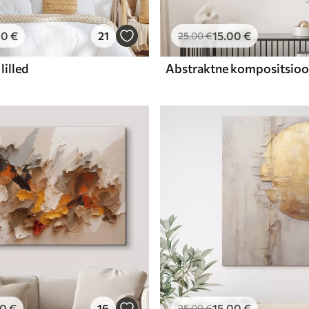
00
€
21
15
.00
€
25
.00
€
lilled
00
€
16
15
.00
€
25
.00
€