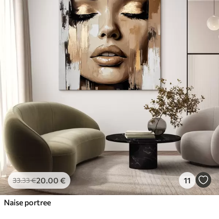
20
.00
€
11
33
.33
€
Naise portree