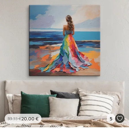
20
.00
€
5
33
.33
€