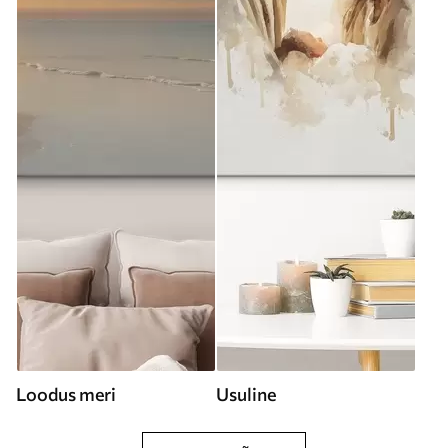
Loodus meri
Usuline