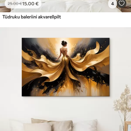
15
.00
€
4
25
.00
€
Tüdruku baleriini akvarellpilt