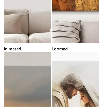
Inimesed
Loomad