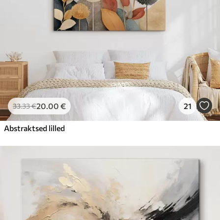
20
.00
€
21
33
.33
€
Abstraktsed lilled