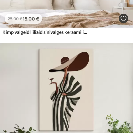
15
.00
€
25
.00
€
Kimp valgeid liiliaid sinivalges keraamilises vaasis sinisel taustal õlimaal natüürmort