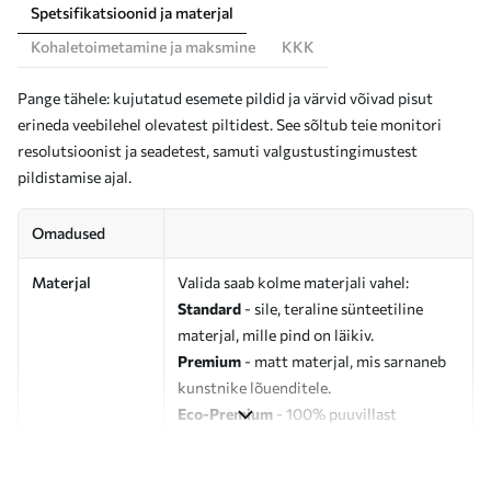
Spetsifikatsioonid ja materjal
Kohaletoimetamine ja maksmine
KKK
Pange tähele: kujutatud esemete pildid ja värvid võivad pisut
erineda veebilehel olevatest piltidest. See sõltub teie monitori
resolutsioonist ja seadetest, samuti valgustustingimustest
pildistamise ajal.
Omadused
Materjal
Valida saab kolme materjali vahel:
Standard
- sile, teraline sünteetiline
materjal, mille pind on läikiv.
Premium
- matt materjal, mis sarnaneb
kunstnike lõuenditele.
Eco-Premium
- 100% puuvillast
valmistatud kvaliteetne lõuend.
Autor
UWALLS