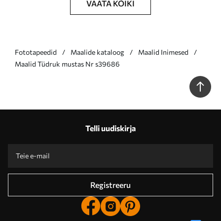
VAATA KÕIKI
Fototapeedid
Maalide kataloog
Maalid Inimesed
Maalid Tüdruk mustas Nr s39686
Telli uudiskirja
Registreeru