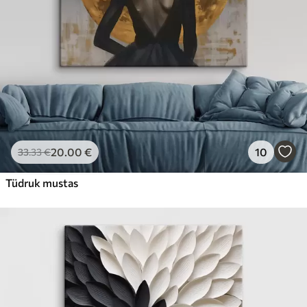
20
.00
€
10
33
.33
€
Tüdruk mustas