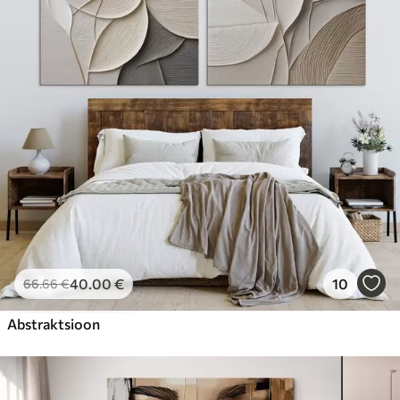
40
.00
€
10
66
.66
€
Abstraktsioon