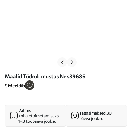
Maalid Tüdruk mustas Nr s39686
9
Meeldib
Valmis
Tagasimaksed 30
kohaletoimetamiseks
päeva jooksul
1–3 tööpäeva jooksul