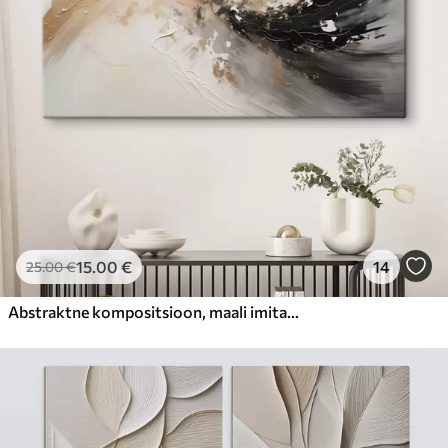
15
.00
€
14
25
.00
€
Abstraktne kompositsioon, maali imitatsioon