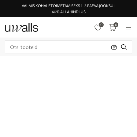
VALMIS KOHALETOIMETAMISEKS 1–3 PÄEVA JOOKSUL
40% ALLAHINDLUS
0
0