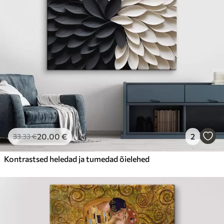
20
.00
€
2
33
.33
€
Kontrastsed heledad ja tumedad õielehed