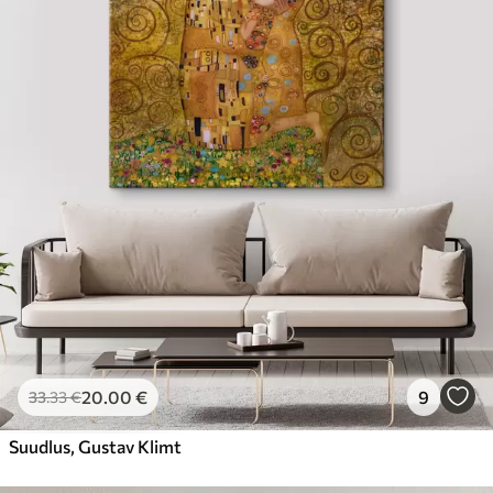
20
.00
€
9
33
.33
€
Suudlus, Gustav Klimt