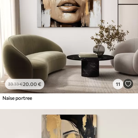
20
.00
€
11
33
.33
€
Naise portree