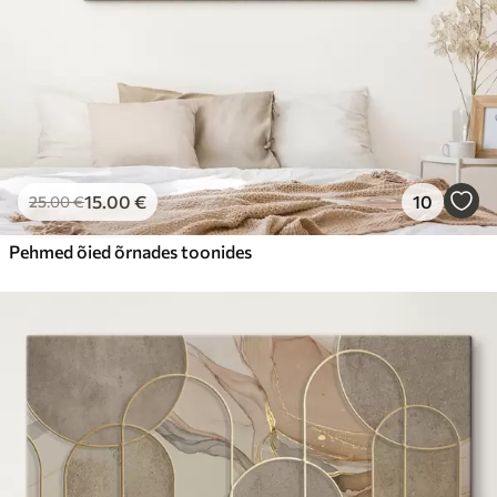
15
.00
€
10
25
.00
€
Pehmed õied õrnades toonides