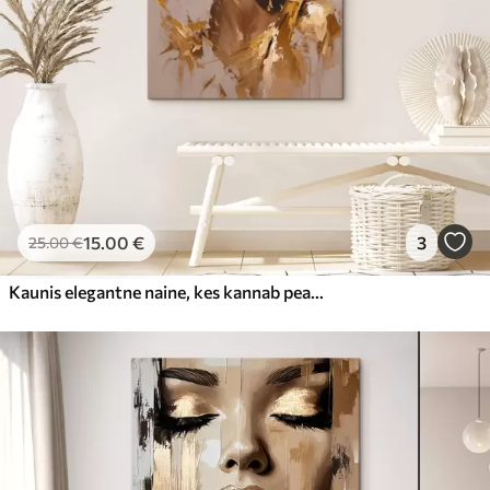
15
.00
€
3
25
.00
€
Kaunis elegantne naine, kes kannab peakatet