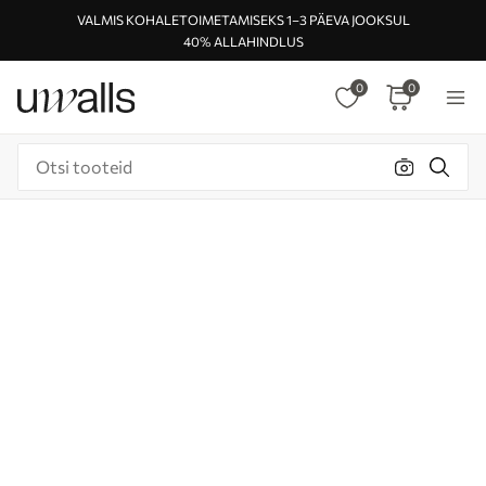
VALMIS KOHALETOIMETAMISEKS 1–3 PÄEVA JOOKSUL
40% ALLAHINDLUS
0
0