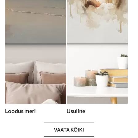
Loodus meri
Usuline
VAATA KÕIKI