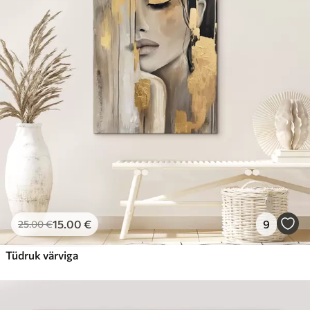
15
.00
€
9
25
.00
€
Tüdruk värviga