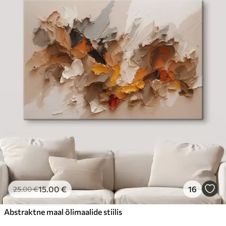
15
.00
€
16
25
.00
€
Abstraktne maal õlimaalide stiilis