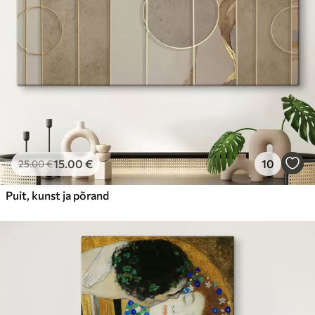
15
.00
€
10
25
.00
€
Puit, kunst ja põrand