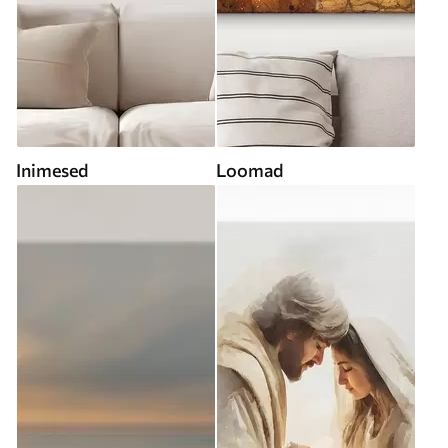
Inimesed
Loomad