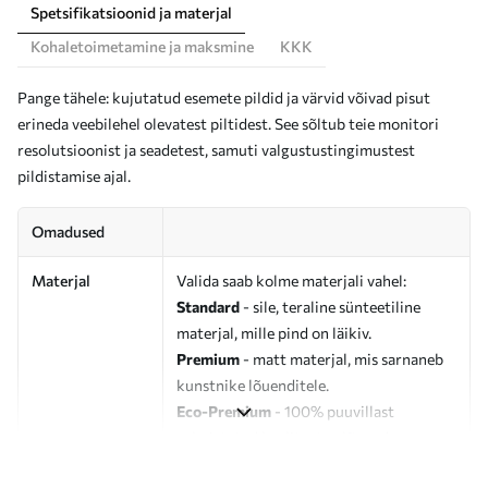
Spetsifikatsioonid ja materjal
Kohaletoimetamine ja maksmine
KKK
Pange tähele: kujutatud esemete pildid ja värvid võivad pisut
erineda veebilehel olevatest piltidest. See sõltub teie monitori
resolutsioonist ja seadetest, samuti valgustustingimustest
pildistamise ajal.
Omadused
Materjal
Valida saab kolme materjali vahel:
Standard
- sile, teraline sünteetiline
materjal, mille pind on läikiv.
Premium
- matt materjal, mis sarnaneb
kunstnike lõuenditele.
Eco-Premium
- 100% puuvillast
valmistatud kvaliteetne lõuend.
Autor
UWALLS