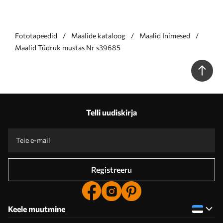
Fototapeedid
Maalide kataloog
Maalid Inimesed
Maalid Tüdruk mustas Nr s39685
Telli uudiskirja
Registreeru
Keele muutmine