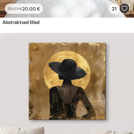
20
.00
€
21
33
.33
€
Abstraktsed lilled