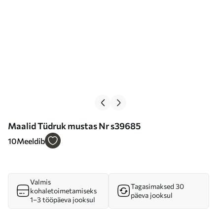
Maalid Tüdruk mustas Nr s39685
10
Meeldib
Valmis
Tagasimaksed 30
kohaletoimetamiseks
päeva jooksul
1–3 tööpäeva jooksul