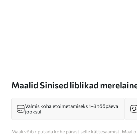
Maalid Sinised liblikad merelain
Valmis kohaletoimetamiseks 1–3 tööpäeva
jooksul
Maali võib riputada kohe pärast selle kättesaamist. Maal o