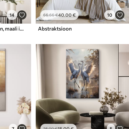
14
40
.00
€
10
66
.66
€
Abstraktne kompositsioon, maali imitatsioon
Abstraktsioon
7
15
.00
€
5
25
.00
€