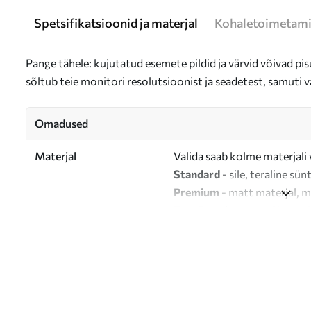
Spetsifikatsioonid ja materjal
Kohaletoimetami
Pange tähele: kujutatud esemete pildid ja värvid võivad pisu
sõltub teie monitori resolutsioonist ja seadetest, samuti v
Omadused
Materjal
Valida saab kolme materjali 
Standard
- sile, teraline sün
Premium
- matt materjal, m
Eco-Premium
- 100% puuvil
Autor
UWALLS
Artikli number
s39228
Lisaks
Võite lisada lakikihti.