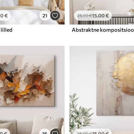
00
€
21
15
.00
€
25
.00
€
lilled
00
€
16
15
.00
€
25
.00
€