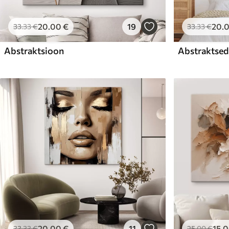
20
.00
€
19
20
.
33
.33
€
33
.33
€
Abstraktsioon
Abstraktsed 
20
.00
€
11
15
.
33
.33
€
25
.00
€