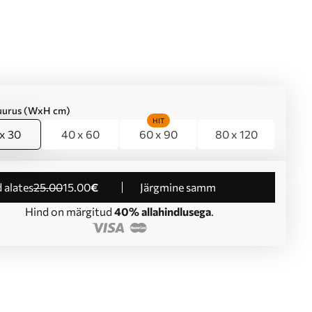
suurus (WxH cm)
HIT
x 30
40 x 60
60 x 90
80 x 120
d alates
25
.00
15
.00
€
Järgmine samm
Hind on märgitud
40% allahindlusega
.