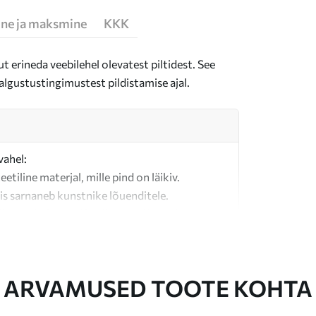
ne ja maksmine
KKK
t erineda veebilehel olevatest piltidest. See
algustustingimustest pildistamise ajal.
vahel:
teetiline materjal, mille pind on läikiv.
is sarnaneb kunstnike lõuenditele.
last valmistatud kvaliteetne lõuend.
ARVAMUSED TOOTE KOHTA