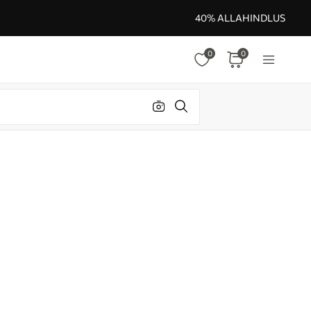
40% ALLAHINDLUS
0
0