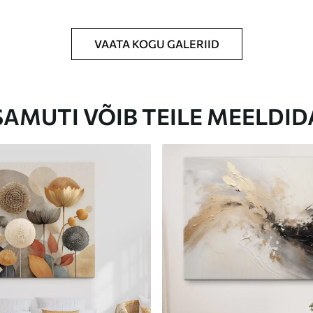
VAATA KOGU GALERIID
Eco-Premium
Hind Alates
23
.00
€
SAMUTI VÕIB TEILE MEELDID