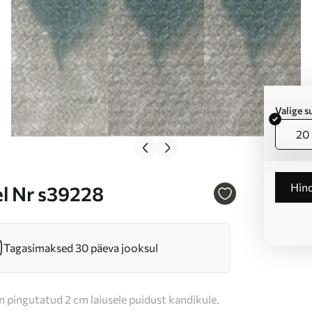
Valige 
20 
Hin
el Nr s39228
Tagasimaksed 30 päeva jooksul
n pingutatud 2 cm laiusele puidust kandikule.