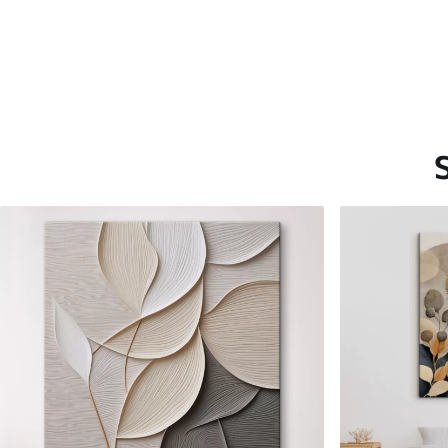
Saadaolevad materjalid
Standard
Premium
Hind Alates
15
.00
€
Hind Alates
19
.00
€