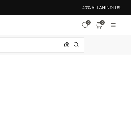
40% ALLAHINDLUS
0
0