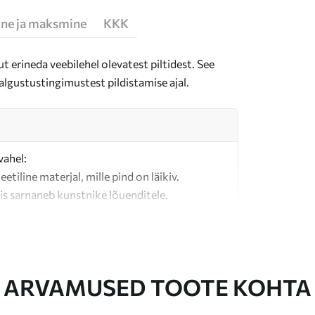
ne ja maksmine
KKK
t erineda veebilehel olevatest piltidest. See
algustustingimustest pildistamise ajal.
vahel:
teetiline materjal, mille pind on läikiv.
is sarnaneb kunstnike lõuenditele.
last valmistatud kvaliteetne lõuend.
ARVAMUSED TOOTE KOHTA