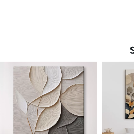
Saadaolevad materjalid
Standard
Premium
Hind Alates
15
.00
€
Hind Alates
19
.00
€