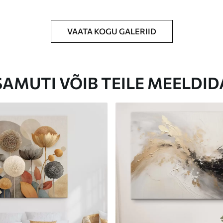
VAATA KOGU GALERIID
Eco-Premium
Hind Alates
23
.00
€
SAMUTI VÕIB TEILE MEELDID