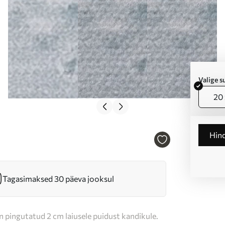
Valige 
20 
Hin
Tagasimaksed 30 päeva jooksul
n pingutatud 2 cm laiusele puidust kandikule.