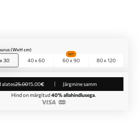
suurus (WxH cm)
HIT
x 30
40 x 60
60 x 90
80 x 120
d alates
25
.00
15
.00
€
Järgmine samm
Hind on märgitud
40% allahindlusega
.