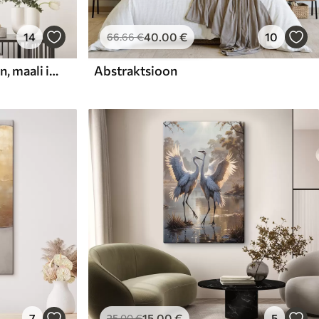
14
40
.00
€
10
66
.66
€
Abstraktne kompositsioon, maali imitatsioon
Abstraktsioon
7
15
.00
€
5
25
.00
€