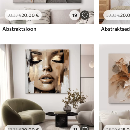
20
.00
€
19
20
.
33
.33
€
33
.33
€
Abstraktsioon
Abstraktsed 
20
.00
€
11
15
.
33
.33
€
25
.00
€