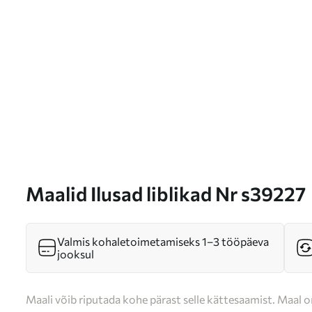
Maalid Ilusad liblikad Nr s39227
Valmis kohaletoimetamiseks 1–3 tööpäeva
jooksul
Maali võib riputada kohe pärast selle kättesaamist. Maal o