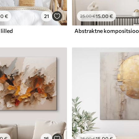
00
€
21
15
.00
€
25
.00
€
lilled
00
€
16
15
.00
€
25
.00
€