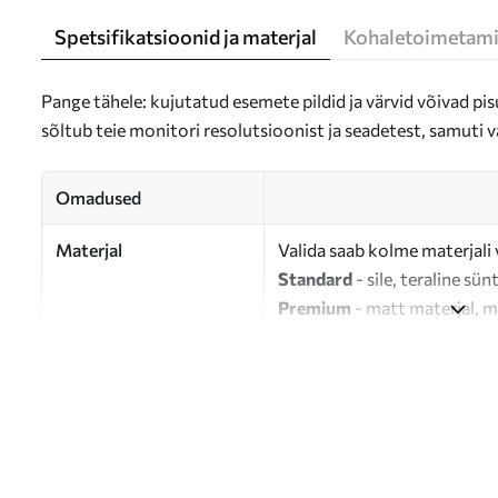
Spetsifikatsioonid ja materjal
Kohaletoimetami
Pange tähele: kujutatud esemete pildid ja värvid võivad pisu
sõltub teie monitori resolutsioonist ja seadetest, samuti v
Omadused
Materjal
Valida saab kolme materjali 
Standard
- sile, teraline sün
Premium
- matt materjal, m
Eco-Premium
- 100% puuvil
Autor
UWALLS
Artikli number
s39227
Lisaks
Võite lisada lakikihti.