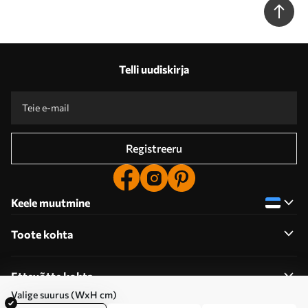
Telli uudiskirja
Registreeru
Keele muutmine
Toote kohta
Ettevõtte kohta
Valige suurus (WxH cm)