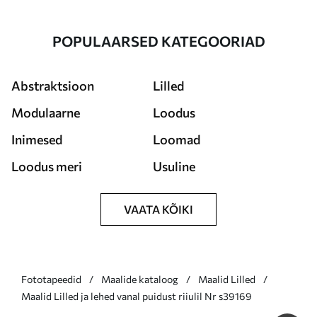
POPULAARSED KATEGOORIAD
Abstraktsioon
Lilled
Modulaarne
Loodus
Inimesed
Loomad
Loodus meri
Usuline
VAATA KÕIKI
Fototapeedid
Maalide kataloog
Maalid Lilled
Maalid Lilled ja lehed vanal puidust riiulil Nr s39169