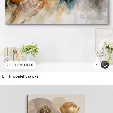
15
.00
€
5
25
.00
€
Lill, kroonleht ja oks