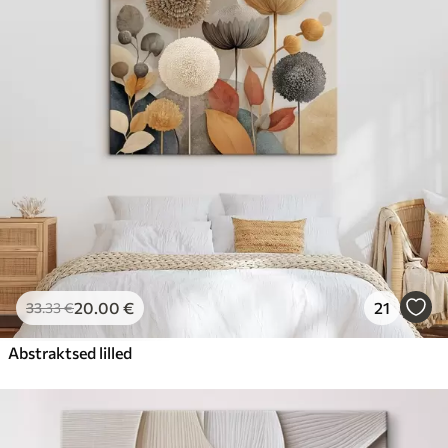
20
.00
€
21
33
.33
€
Abstraktsed lilled