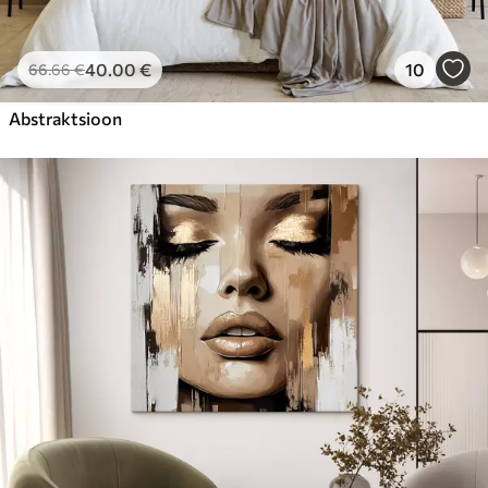
40
.00
€
10
66
.66
€
Abstraktsioon