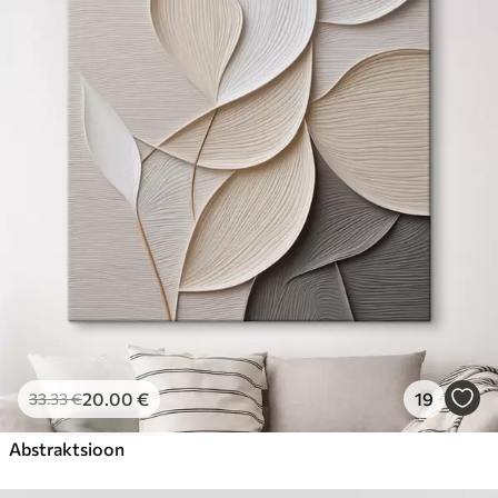
20
.00
€
19
33
.33
€
Abstraktsioon