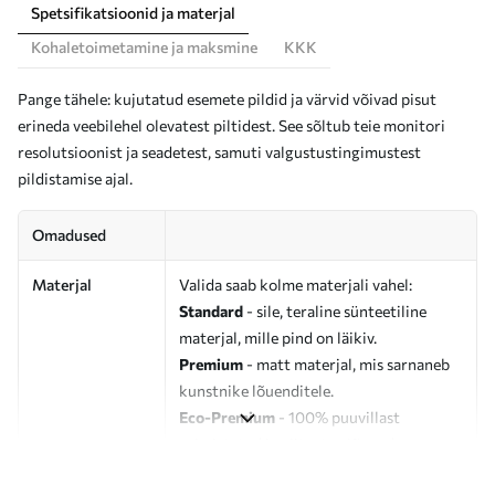
Spetsifikatsioonid ja materjal
Kohaletoimetamine ja maksmine
KKK
Pange tähele: kujutatud esemete pildid ja värvid võivad pisut
erineda veebilehel olevatest piltidest. See sõltub teie monitori
resolutsioonist ja seadetest, samuti valgustustingimustest
pildistamise ajal.
Omadused
Materjal
Valida saab kolme materjali vahel:
Standard
- sile, teraline sünteetiline
materjal, mille pind on läikiv.
Premium
- matt materjal, mis sarnaneb
kunstnike lõuenditele.
Eco-Premium
- 100% puuvillast
valmistatud kvaliteetne lõuend.
Autor
UWALLS