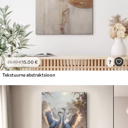
15
.00
€
7
25
.00
€
Tekstuurne abstraktsioon