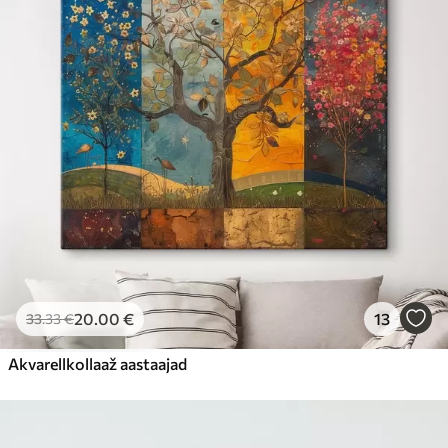
20
.00
€
13
33
.33
€
Akvarellkollaaž aastaajad