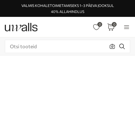
VALMIS KOHALETOIMETAMISEKS 1–3 PÄEVA JOOKSUL
40% ALLAHINDLUS
0
0