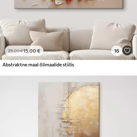
15
.00
€
16
25
.00
€
Abstraktne maal õlimaalide stiilis