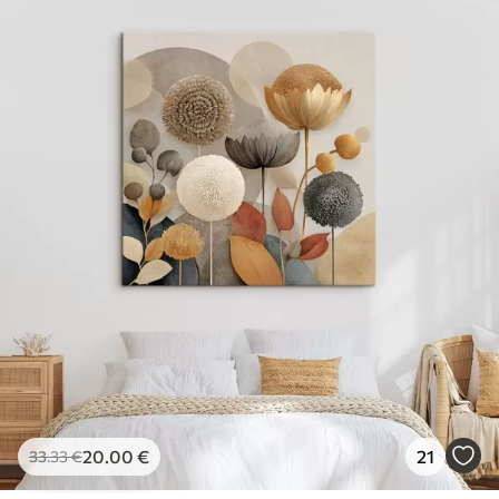
20
.00
€
21
33
.33
€