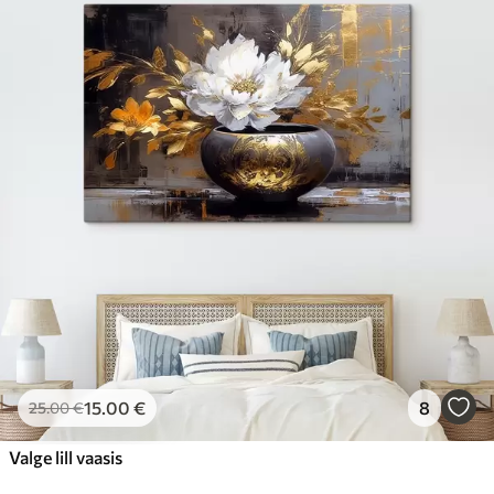
15
.00
€
8
25
.00
€
Valge lill vaasis