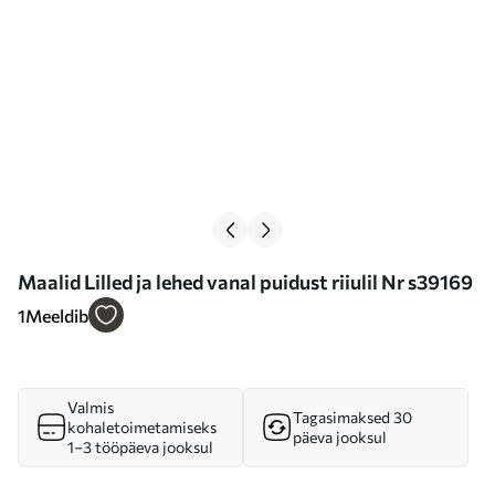
Maalid Lilled ja lehed vanal puidust riiulil Nr s39169
1
Meeldib
Valmis
Tagasimaksed 30
kohaletoimetamiseks
päeva jooksul
1–3 tööpäeva jooksul