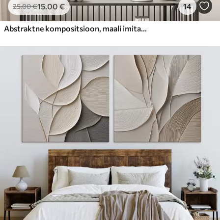
15
.00
€
14
25
.00
€
Abstraktne kompositsioon, maali imitatsioon