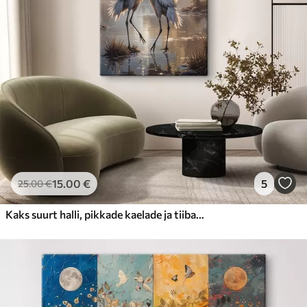
15
.00
€
5
25
.00
€
Kaks suurt halli, pikkade kaelade ja tiibadega kraanat, mis seisavad puudest ümbritsetud udujärves