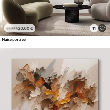
20
.00
€
11
33
.33
€
Naise portree