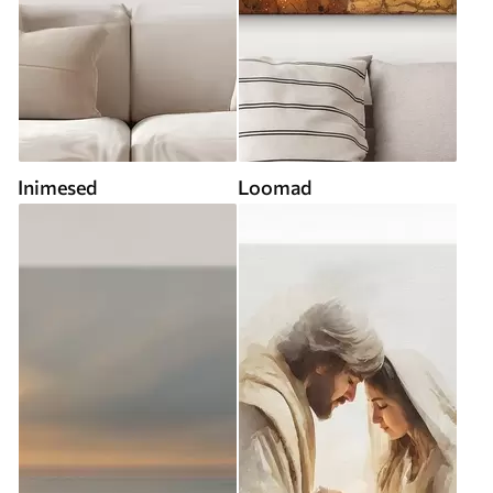
Inimesed
Loomad