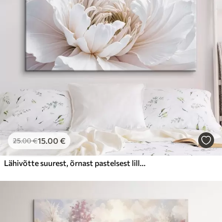
15
.00
€
25
.00
€
Lähivõtte suurest, õrnast pastelsest lillest, millel on pehmed, paisuvad kroonlehed