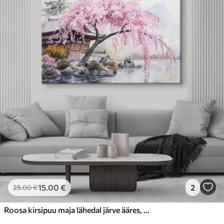
15
.00
€
2
25
.00
€
Roosa kirsipuu maja lähedal järve ääres, Jaapan, idamaine, akvarellstiil