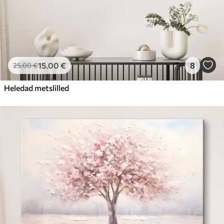
15
.00
€
8
25
.00
€
Heledad metslilled