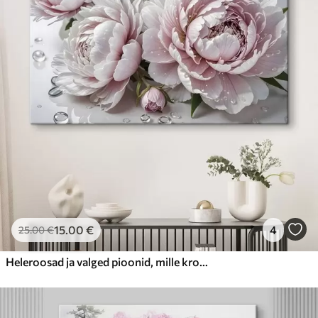
15
.00
€
4
25
.00
€
Heleroosad ja valged pioonid, mille kroonlehtedel on veetilgad, taustaks on valge pind