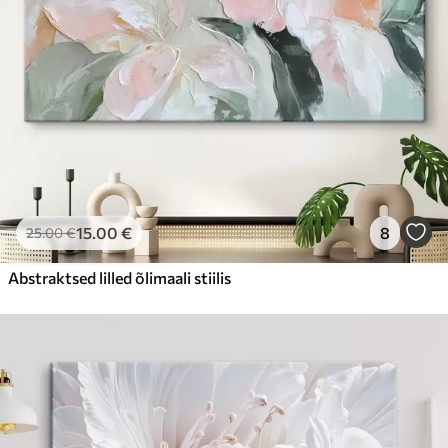
15
.00
€
8
25
.00
€
Abstraktsed lilled õlimaali stiilis