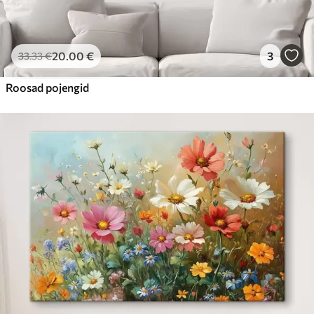
20
.00
€
3
33
.33
€
Roosad pojengid