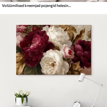
Volüümilised kreemjad pojengid helesinisel taustal