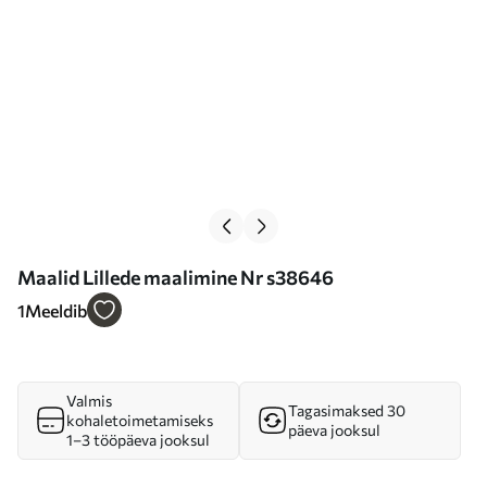
Maalid Lillede maalimine Nr s38646
1
Meeldib
Valmis
Tagasimaksed 30
kohaletoimetamiseks
päeva jooksul
1–3 tööpäeva jooksul