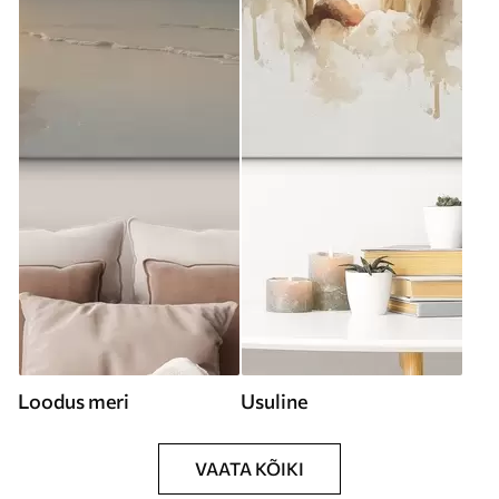
Loodus meri
Usuline
VAATA KÕIKI