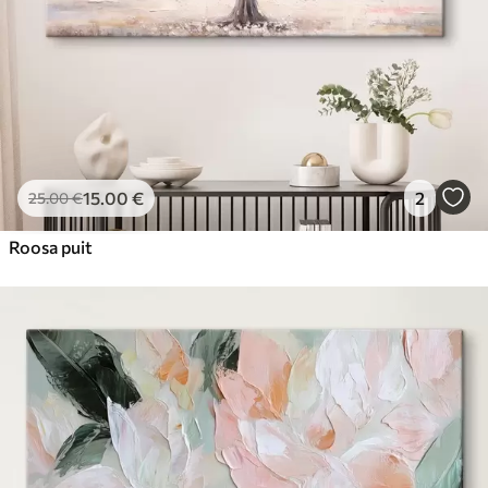
15
.00
€
2
25
.00
€
Roosa puit