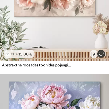
15
.00
€
9
25
.00
€
Abstraktne roosades toonides pojengide kimp