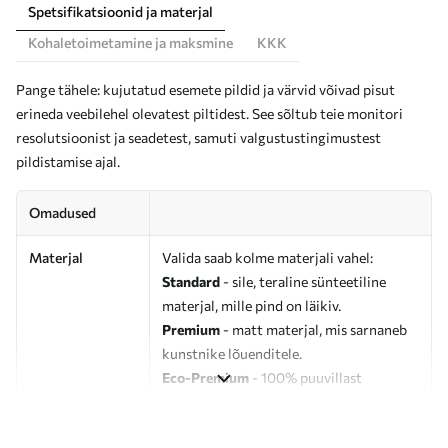
Spetsifikatsioonid ja materjal
Kohaletoimetamine ja maksmine
KKK
Pange tähele: kujutatud esemete pildid ja värvid võivad pisut
erineda veebilehel olevatest piltidest. See sõltub teie monitori
resolutsioonist ja seadetest, samuti valgustustingimustest
pildistamise ajal.
Omadused
Materjal
Valida saab kolme materjali vahel:
Standard
- sile, teraline sünteetiline
materjal, mille pind on läikiv.
Premium
- matt materjal, mis sarnaneb
kunstnike lõuenditele.
Eco-Premium
- 100% puuvillast
valmistatud kvaliteetne lõuend.
Autor
UWALLS