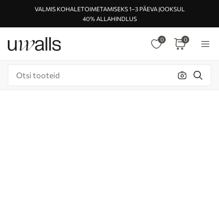
VALMIS KOHALETOIMETAMISEKS 1–3 PÄEVA JOOKSUL
40% ALLAHINDLUS
0
0