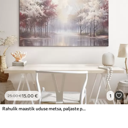
15
.00
€
1
25
.00
€
Rahulik maastik uduse metsa, paljaste puude ja rahulik järvega, mis peegeldab pehmeid roosasid ja valgeid toone