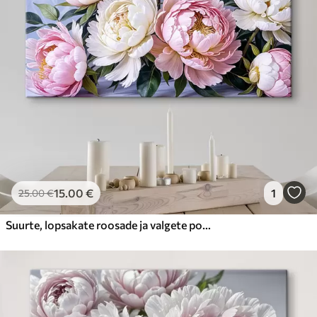
15
.00
€
1
25
.00
€
Suurte, lopsakate roosade ja valgete pojengiõite kimp roheliste lehtedega pehmel udusel taustal