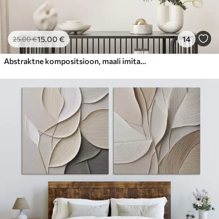
15
.00
€
14
25
.00
€
Abstraktne kompositsioon, maali imitatsioon