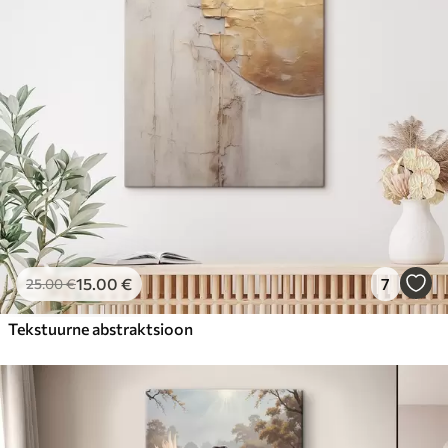
15
.00
€
7
25
.00
€
Tekstuurne abstraktsioon