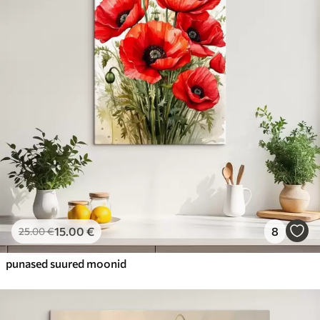
15
.00
€
8
25
.00
€
punased suured moonid