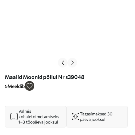
Maalid Moonid põllul Nr s39048
5
Meeldib
Valmis
Tagasimaksed 30
kohaletoimetamiseks
päeva jooksul
1–3 tööpäeva jooksul