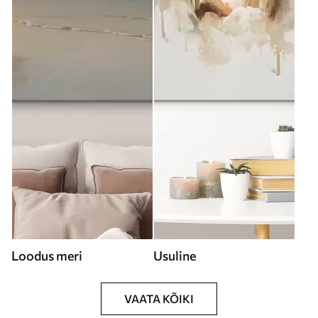
Loodus meri
Usuline
VAATA KÕIKI