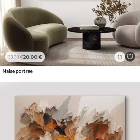
20
.00
€
11
33
.33
€
Naise portree