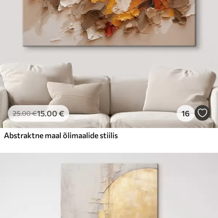
15
.00
€
16
25
.00
€
Abstraktne maal õlimaalide stiilis