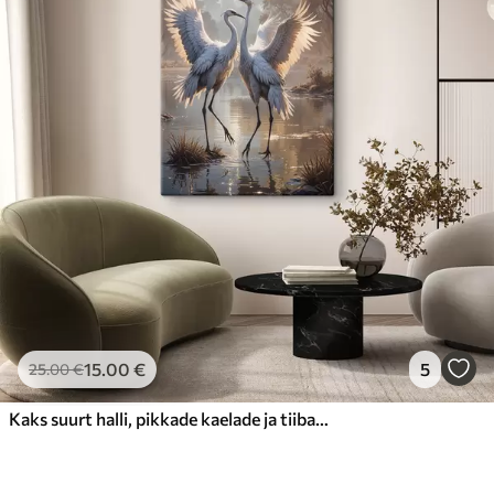
15
.00
€
5
25
.00
€
Kaks suurt halli, pikkade kaelade ja tiibadega kraanat, mis seisavad puudest ümbritsetud udujärves