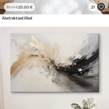
20
.00
€
21
33
.33
€
Abstraktsed lilled