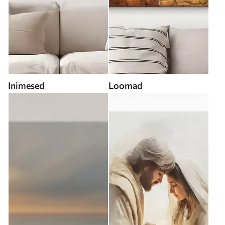
Inimesed
Loomad