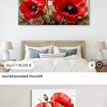
15
.00
€
4
25
.00
€
suured punased moonid