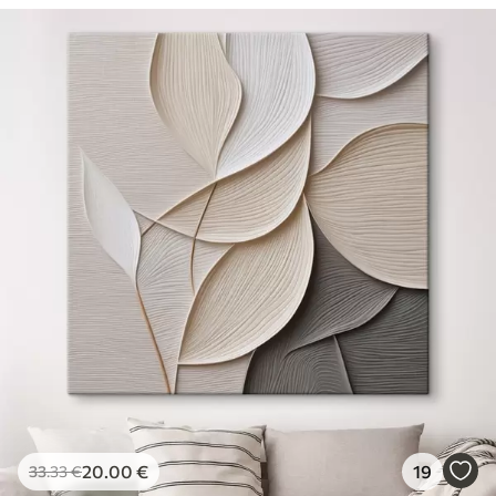
20
.00
€
19
33
.33
€