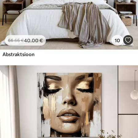
40
.00
€
10
66
.66
€
Abstraktsioon