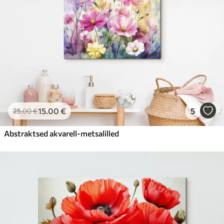
15
.00
€
5
25
.00
€
Abstraktsed akvarell-metsalilled