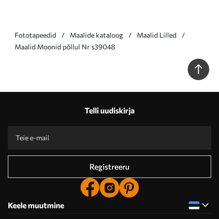
Fototapeedid
Maalide kataloog
Maalid Lilled
Maalid Moonid põllul Nr s39048
Telli uudiskirja
Registreeru
Keele muutmine