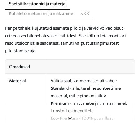
Spetsifikatsioonid ja materjal
Kohaletoimetamine ja maksmine
KKK
Pange tähele: kujutatud esemete pildid ja värvid võivad pisut
erineda veebilehel olevatest piltidest. See sõltub teie monitori
resolutsioonist ja seadetest, samuti valgustustingimustest
pildistamise ajal.
Omadused
Materjal
Valida saab kolme materjali vahel:
Standard
- sile, teraline sünteetiline
materjal, mille pind on läikiv.
Premium
- matt materjal, mis sarnaneb
kunstnike lõuenditele.
Eco-Premium
- 100% puuvillast
valmistatud kvaliteetne lõuend.
Autor
UWALLS