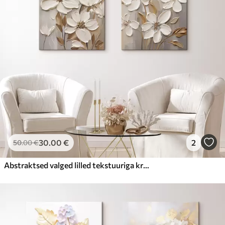
30
.00
€
2
50
.00
€
Abstraktsed valged lilled tekstuuriga kroonlehtedega neutraalsel taustal, millel on peenikesed pintslitõmbed.