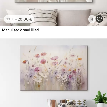
20
.00
€
4
33
.33
€
Mahulised õrnad lilled