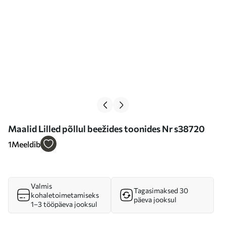
Maalid Lilled põllul beežides toonides Nr s38720
1
Meeldib
Valmis
Tagasimaksed 30
kohaletoimetamiseks
päeva jooksul
1–3 tööpäeva jooksul