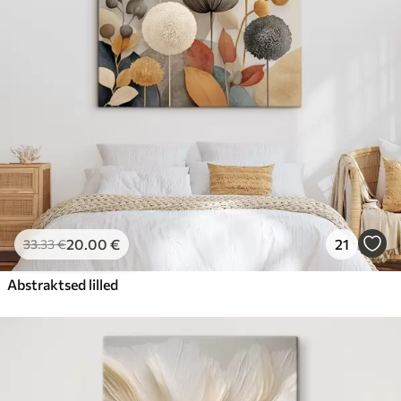
20
.00
€
21
33
.33
€
Abstraktsed lilled