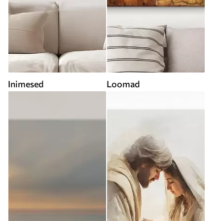
Inimesed
Loomad