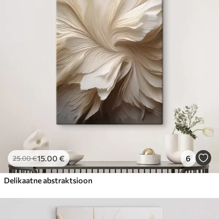
15
.00
€
6
25
.00
€
Delikaatne abstraktsioon