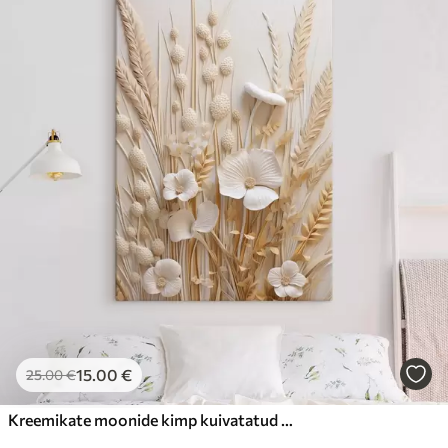
15
.00
€
25
.00
€
Kreemikate moonide kimp kuivatatud nisuvartega