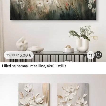
15
.00
€
11
25
.00
€
Lilled heinamaal, maaliline, akrüülstiilis