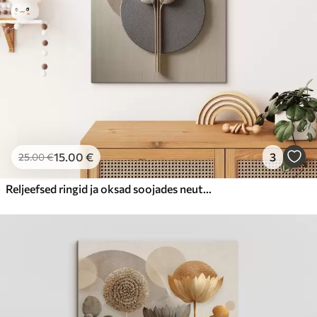
15
.00
€
3
25
.00
€
Reljeefsed ringid ja oksad soojades neutraalsetes toonides