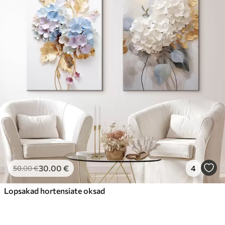
30
.00
€
4
50
.00
€
Lopsakad hortensiate oksad