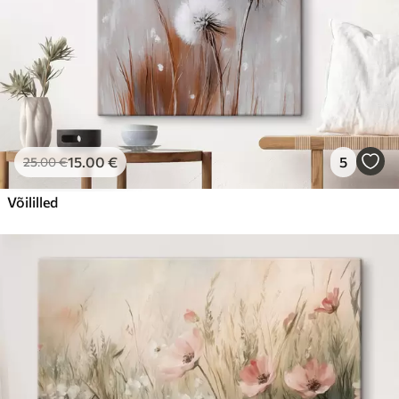
15
.00
€
5
25
.00
€
Võililled