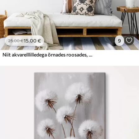
15
.00
€
9
25
.00
€
Niit akvarelllilledega õrnades roosades, lillades ja valgetes toonides, mis loovad kerguse ja harmoonia atmosfääri