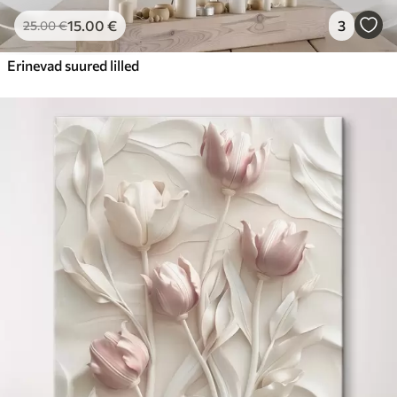
15
.00
€
3
25
.00
€
Erinevad suured lilled