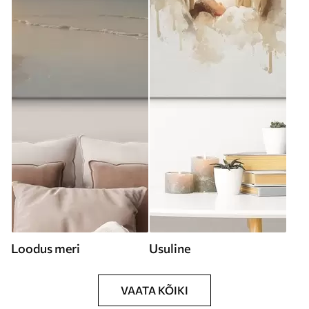
Loodus meri
Usuline
VAATA KÕIKI