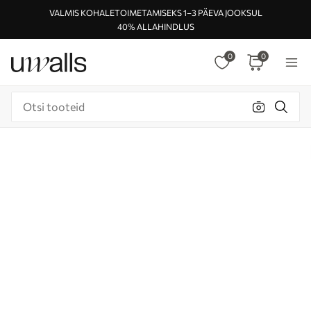
VALMIS KOHALETOIMETAMISEKS 1–3 PÄEVA JOOKSUL
40% ALLAHINDLUS
0
0