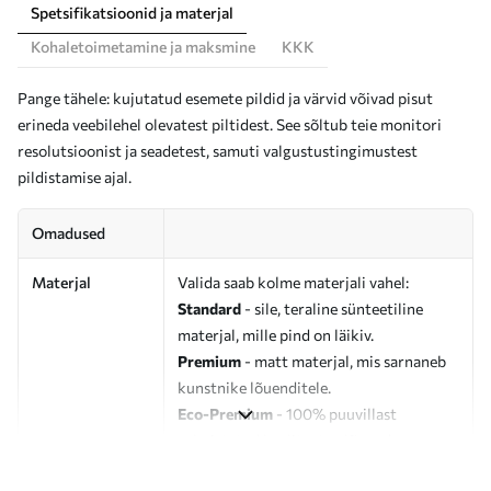
Spetsifikatsioonid ja materjal
Kohaletoimetamine ja maksmine
KKK
Pange tähele: kujutatud esemete pildid ja värvid võivad pisut
erineda veebilehel olevatest piltidest. See sõltub teie monitori
resolutsioonist ja seadetest, samuti valgustustingimustest
pildistamise ajal.
Omadused
Materjal
Valida saab kolme materjali vahel:
Standard
- sile, teraline sünteetiline
materjal, mille pind on läikiv.
Premium
- matt materjal, mis sarnaneb
kunstnike lõuenditele.
Eco-Premium
- 100% puuvillast
valmistatud kvaliteetne lõuend.
Autor
UWALLS