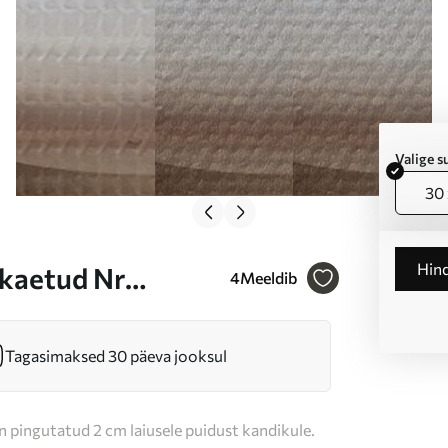
Valige 
30 
Hin
a kaetud Nr
4
Meeldib
Tagasimaksed 30 päeva jooksul
n pingutatud 2 cm laiusele puidust kandikule.