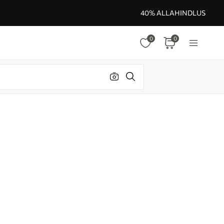
40% ALLAHINDLUS
0
0