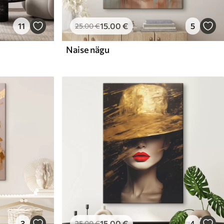
11
15
.00
€
5
25
.00
€
Naise nägu
3
15
.00
€
4
25
.00
€