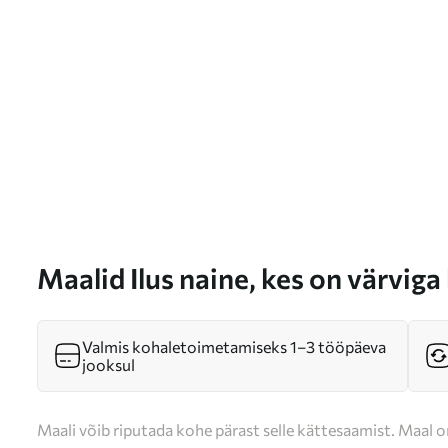
Maalid Ilus naine, kes on värvig
s37326
Valmis kohaletoimetamiseks 1–3 tööpäeva
jooksul
Maali võib riputada kohe pärast selle kättesaamist. Maal o