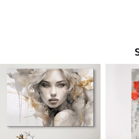
Saadaolevad materjalid
Standard
Premium
Hind Alates
15
.00
€
Hind Alates
19
.00
€