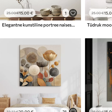
15
.00
€
1
15
.
25
.00
€
25
.00
€
Elegantne kunstiline portree naisest akvarellistiilis
Tüdruk moo
20
.00
€
21
15
.
33
.33
€
25
.00
€