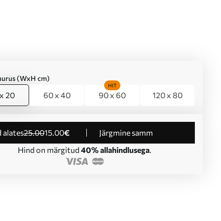
suurus (WxH cm)
HIT
x 20
60 x 40
90 x 60
120 x 80
d alates
25
.00
15
.00
€
Järgmine samm
Hind on märgitud
40% allahindlusega
.