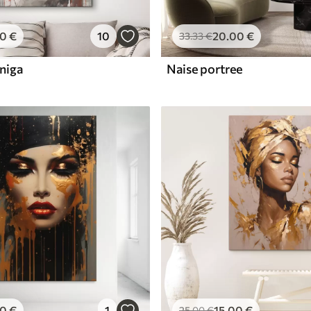
00
€
10
20
.00
€
33
.33
€
niga
Naise portree
00
€
1
15
.00
€
25
.00
€