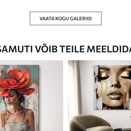
VAATA KOGU GALERIID
Eco-Premium
Hind Alates
23
.00
€
SAMUTI VÕIB TEILE MEELDID