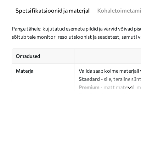
Spetsifikatsioonid ja materjal
Kohaletoimetami
Pange tähele: kujutatud esemete pildid ja värvid võivad pisu
sõltub teie monitori resolutsioonist ja seadetest, samuti v
Omadused
Materjal
Valida saab kolme materjali 
Standard
- sile, teraline sün
Premium
- matt materjal, m
Eco-Premium
- 100% puuvil
Autor
UWALLS
Artikli number
s37326
Lisaks
Võite lisada lakikihti.