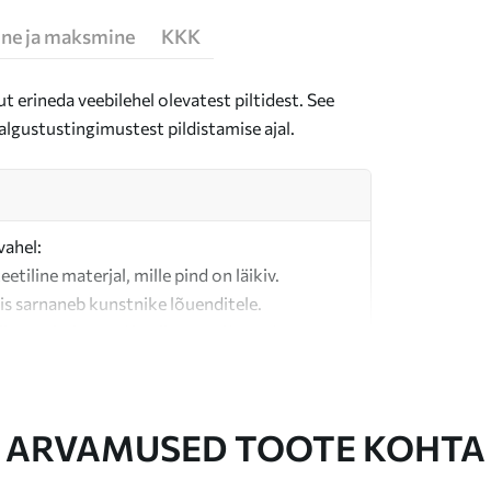
ne ja maksmine
KKK
t erineda veebilehel olevatest piltidest. See
algustustingimustest pildistamise ajal.
vahel:
teetiline materjal, mille pind on läikiv.
is sarnaneb kunstnike lõuenditele.
last valmistatud kvaliteetne lõuend.
ARVAMUSED TOOTE KOHTA