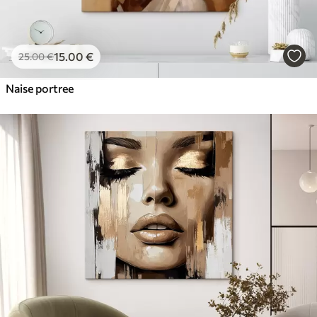
15
.00
€
25
.00
€
Naise portree