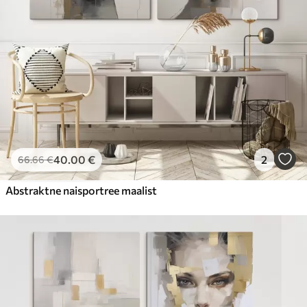
40
.00
€
2
66
.66
€
Abstraktne naisportree maalist