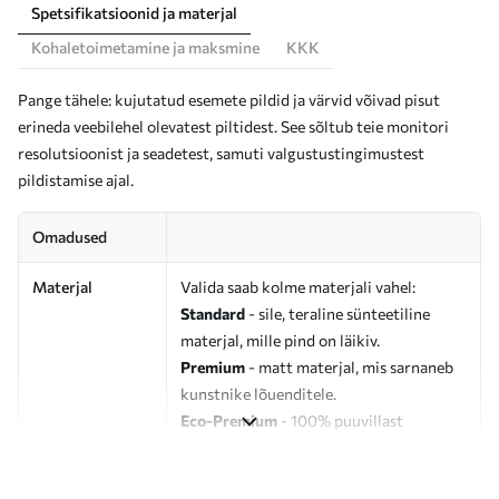
Spetsifikatsioonid ja materjal
Kohaletoimetamine ja maksmine
KKK
Pange tähele: kujutatud esemete pildid ja värvid võivad pisut
erineda veebilehel olevatest piltidest. See sõltub teie monitori
resolutsioonist ja seadetest, samuti valgustustingimustest
pildistamise ajal.
Omadused
Materjal
Valida saab kolme materjali vahel:
Standard
- sile, teraline sünteetiline
materjal, mille pind on läikiv.
Premium
- matt materjal, mis sarnaneb
kunstnike lõuenditele.
Eco-Premium
- 100% puuvillast
valmistatud kvaliteetne lõuend.
Autor
UWALLS