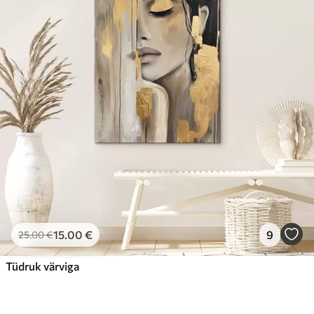
15
.00
€
9
25
.00
€
Tüdruk värviga