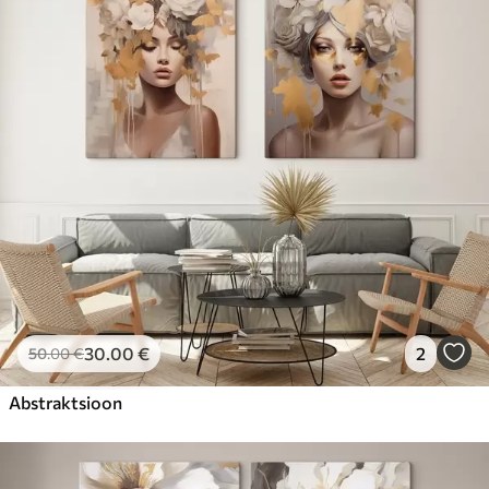
30
.00
€
2
50
.00
€
Abstraktsioon