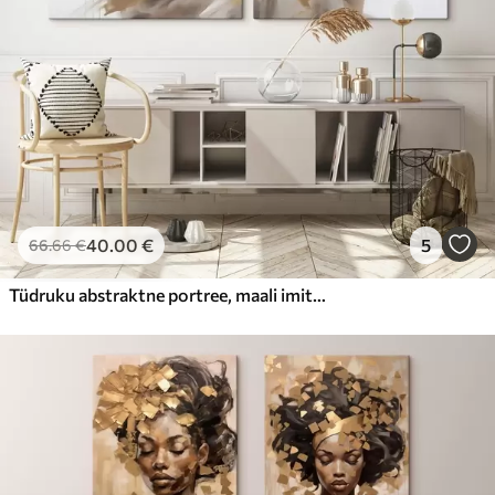
40
.00
€
5
66
.66
€
Tüdruku abstraktne portree, maali imitatsioon