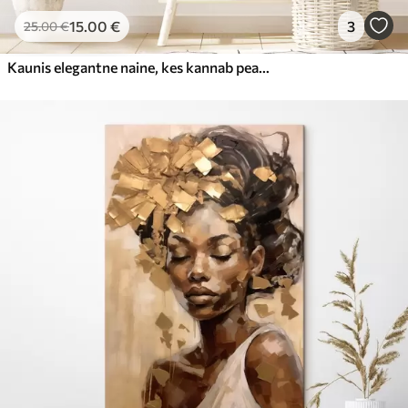
15
.00
€
3
25
.00
€
Kaunis elegantne naine, kes kannab peakatet