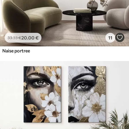
20
.00
€
11
33
.33
€
Naise portree