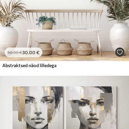
30
.00
€
50
.00
€
Abstraktsed näod lilledega