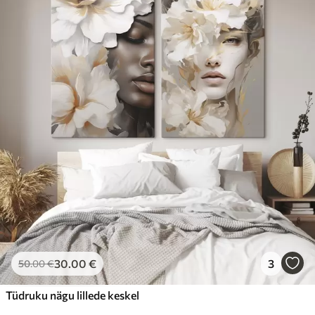
30
.00
€
3
50
.00
€
Tüdruku nägu lillede keskel