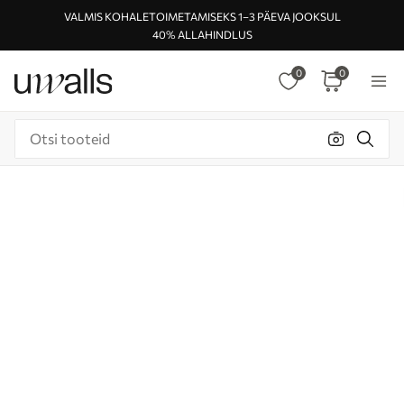
VALMIS KOHALETOIMETAMISEKS 1–3 PÄEVA JOOKSUL
40% ALLAHINDLUS
0
0