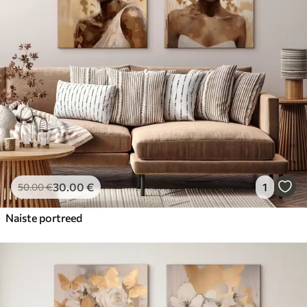
30
.00
€
1
50
.00
€
Naiste portreed