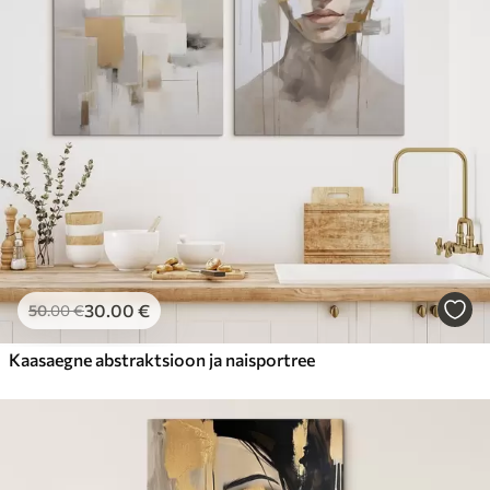
30
.00
€
50
.00
€
Kaasaegne abstraktsioon ja naisportree