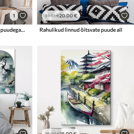
1
20
.00
€
33
.33
€
Idamaine aed koos järve ja puudega, loodus, akvarellstiilis
Rahulikud linnud õitsvate puude all
15
.00
€
25
.00
€