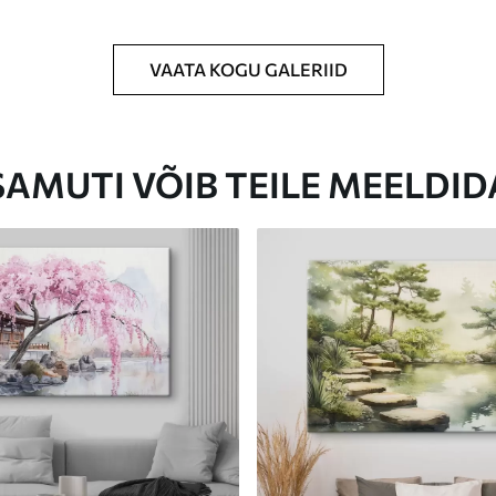
VAATA KOGU GALERIID
Eco-Premium
Hind Alates
23
.00
€
SAMUTI VÕIB TEILE MEELDID