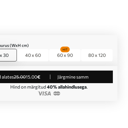
suurus (WxH cm)
HIT
x 30
40 x 60
60 x 90
80 x 120
d alates
25
.00
15
.00
€
Järgmine samm
Hind on märgitud
40% allahindlusega
.