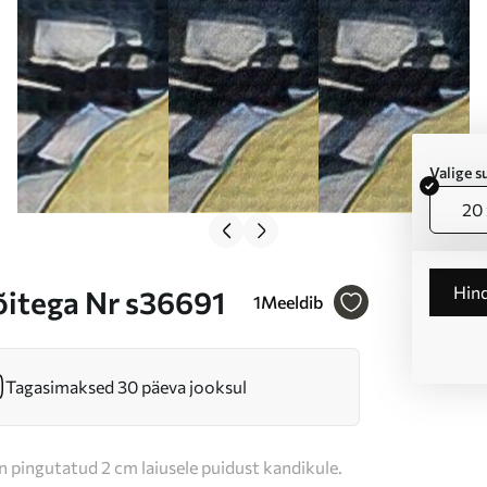
Valige 
20 
Hin
õitega Nr s36691
1
Meeldib
Tagasimaksed 30 päeva jooksul
n pingutatud 2 cm laiusele puidust kandikule.