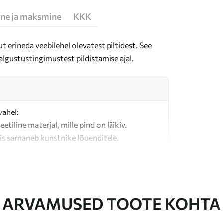
ne ja maksmine
KKK
t erineda veebilehel olevatest piltidest. See
algustustingimustest pildistamise ajal.
vahel:
teetiline materjal, mille pind on läikiv.
is sarnaneb kunstnike lõuenditele.
last valmistatud kvaliteetne lõuend.
ARVAMUSED TOOTE KOHTA