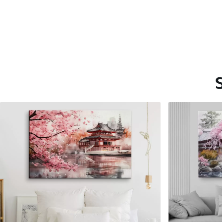
Saadaolevad materjalid
Standard
Premium
Hind Alates
15
.00
€
Hind Alates
19
.00
€