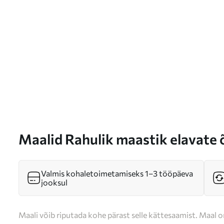
Maalid Rahulik maastik elavate 
Valmis kohaletoimetamiseks 1–3 tööpäeva
jooksul
Maali võib riputada kohe pärast selle kättesaamist. Maal o