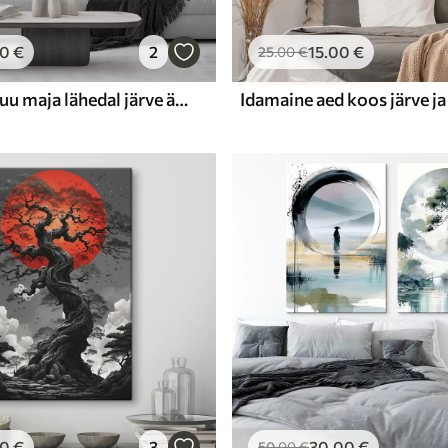
00
€
2
15
.00
€
25
.00
€
Roosa kirsipuu maja lähedal järve ääres, Jaapan, idamaine, akvarellstiil
00
€
3
30
.00
€
50
.00
€