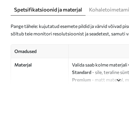
Spetsifikatsioonid ja materjal
Kohaletoimetami
Pange tähele: kujutatud esemete pildid ja värvid võivad pisu
sõltub teie monitori resolutsioonist ja seadetest, samuti v
Omadused
Materjal
Valida saab kolme materjali 
Standard
- sile, teraline sün
Premium
- matt materjal, m
Eco-Premium
- 100% puuvil
Autor
UWALLS
Artikli number
s36691
Lisaks
Võite lisada lakikihti.