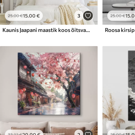
15
.00
€
3
15
.
25
.00
€
25
.00
€
Kaunis Jaapani maastik koos õitsva kirsipuu ja majaga järve ääres
20
.00
€
2
15
.
33
.33
€
25
.00
€