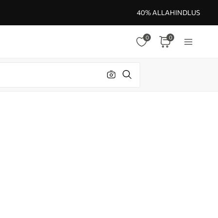
40% ALLAHINDLUS
0
0