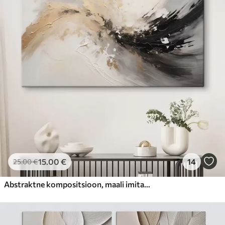
15
.00
€
14
25
.00
€
Abstraktne kompositsioon, maali imitatsioon