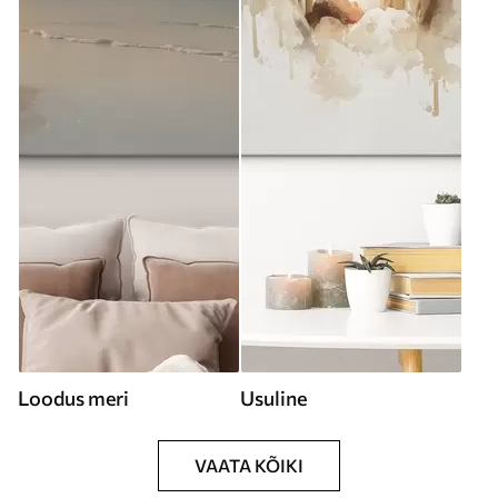
Loodus meri
Usuline
VAATA KÕIKI