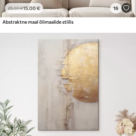
15
.00
€
16
25
.00
€
Abstraktne maal õlimaalide stiilis