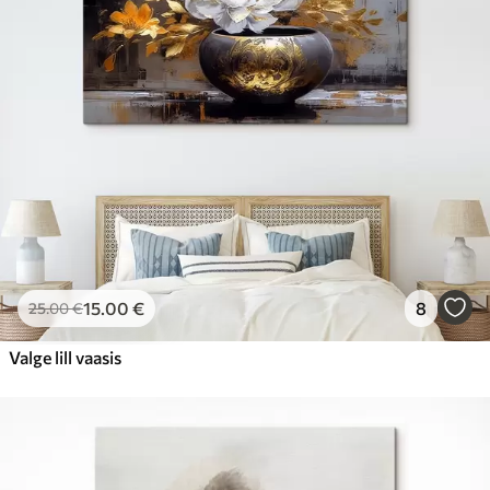
15
.00
€
8
25
.00
€
Valge lill vaasis