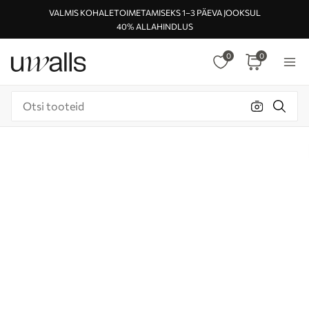
VALMIS KOHALETOIMETAMISEKS 1–3 PÄEVA JOOKSUL
40% ALLAHINDLUS
0
0