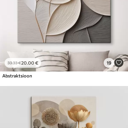
20
.00
€
19
33
.33
€
Abstraktsioon