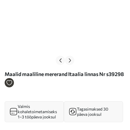
Maalid maaliline mererand Itaalia linnas Nr s39298
Valmis
Tagasimaksed 30
kohaletoimetamiseks
päeva jooksul
1–3 tööpäeva jooksul