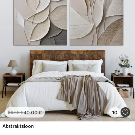
40
.00
€
10
66
.66
€
Abstraktsioon