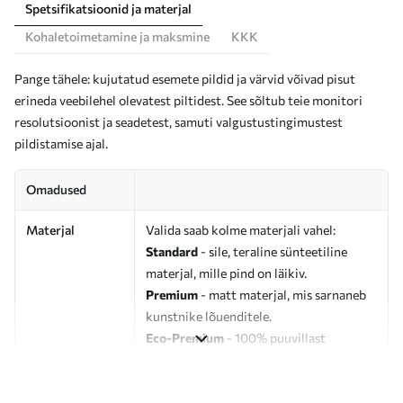
Spetsifikatsioonid ja materjal
Kohaletoimetamine ja maksmine
KKK
Pange tähele: kujutatud esemete pildid ja värvid võivad pisut
erineda veebilehel olevatest piltidest. See sõltub teie monitori
resolutsioonist ja seadetest, samuti valgustustingimustest
pildistamise ajal.
Omadused
Materjal
Valida saab kolme materjali vahel:
Standard
- sile, teraline sünteetiline
materjal, mille pind on läikiv.
Premium
- matt materjal, mis sarnaneb
kunstnike lõuenditele.
Eco-Premium
- 100% puuvillast
valmistatud kvaliteetne lõuend.
Autor
UWALLS