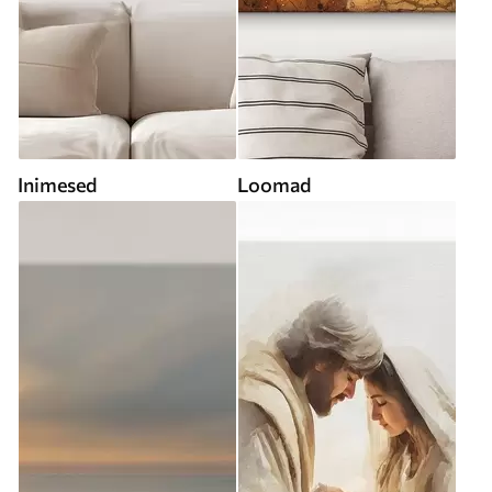
Inimesed
Loomad