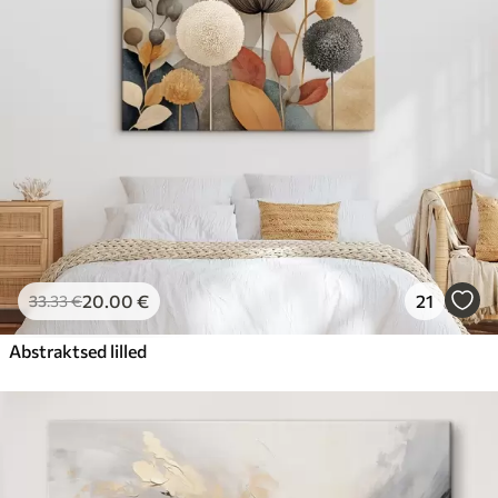
20
.00
€
21
33
.33
€
Abstraktsed lilled