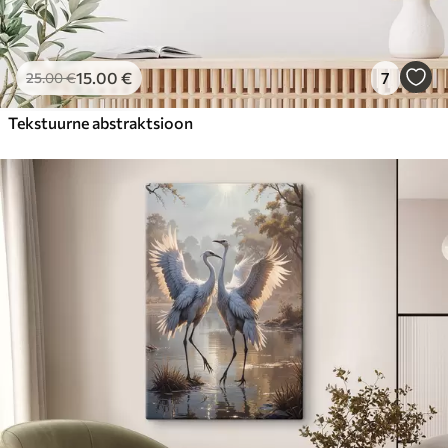
15
.00
€
7
25
.00
€
Tekstuurne abstraktsioon