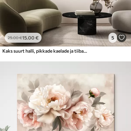
15
.00
€
5
25
.00
€
Kaks suurt halli, pikkade kaelade ja tiibadega kraanat, mis seisavad puudest ümbritsetud udujärves