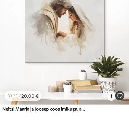
20
.00
€
1
33
.33
€
Neitsi Maarja ja Joosep koos imikuga, akvarellistiilis