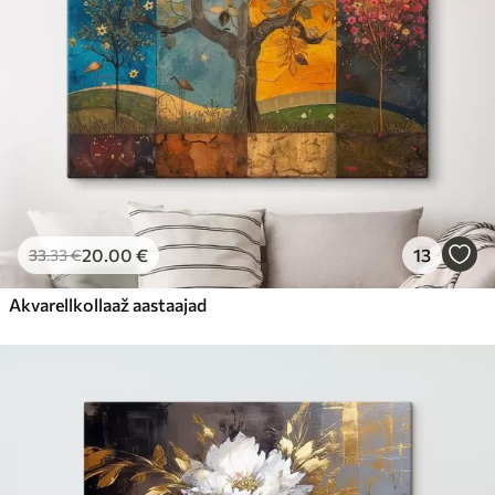
20
.00
€
13
33
.33
€
Akvarellkollaaž aastaajad