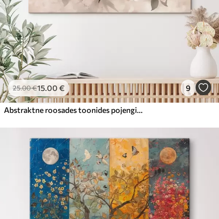
15
.00
€
9
25
.00
€
Abstraktne roosades toonides pojengide kimp