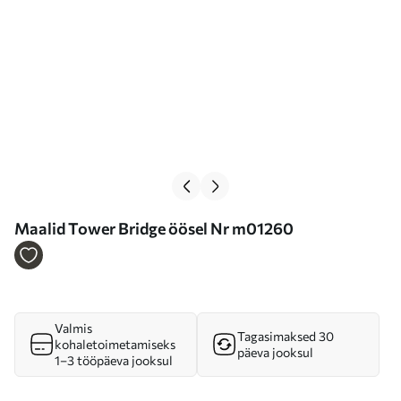
Maalid Tower Bridge öösel Nr m01260
Valmis
Tagasimaksed 30
kohaletoimetamiseks
päeva jooksul
1–3 tööpäeva jooksul