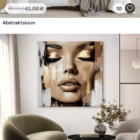
40
.00
€
10
66
.66
€
Abstraktsioon