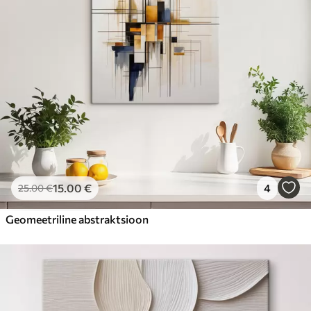
15
.00
€
4
25
.00
€
Geomeetriline abstraktsioon