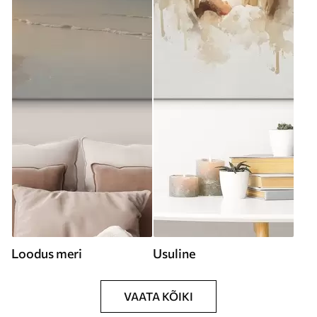
Loodus meri
Usuline
VAATA KÕIKI