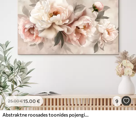
15
.00
€
9
25
.00
€
Abstraktne roosades toonides pojengide kimp