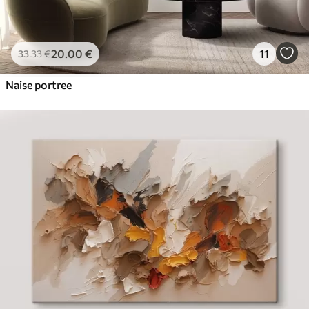
20
.00
€
11
33
.33
€
Naise portree