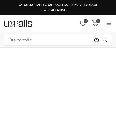
VALMIS KOHALETOIMETAMISEKS 1–3 PÄEVA JOOKSUL
40% ALLAHINDLUS
0
0