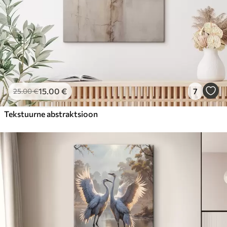
15
.00
€
7
25
.00
€
Tekstuurne abstraktsioon