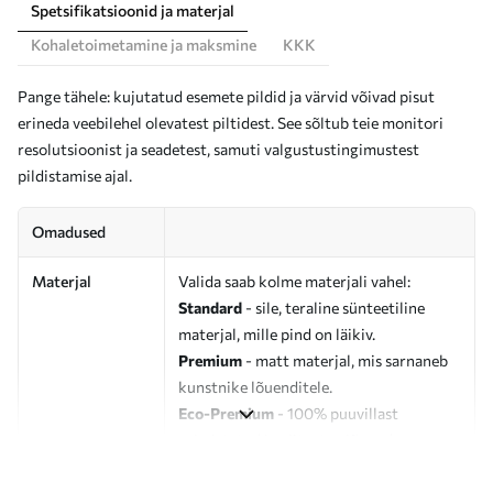
Spetsifikatsioonid ja materjal
Kohaletoimetamine ja maksmine
KKK
Pange tähele: kujutatud esemete pildid ja värvid võivad pisut
erineda veebilehel olevatest piltidest. See sõltub teie monitori
resolutsioonist ja seadetest, samuti valgustustingimustest
pildistamise ajal.
Omadused
Materjal
Valida saab kolme materjali vahel:
Standard
- sile, teraline sünteetiline
materjal, mille pind on läikiv.
Premium
- matt materjal, mis sarnaneb
kunstnike lõuenditele.
Eco-Premium
- 100% puuvillast
valmistatud kvaliteetne lõuend.
Autor
UWALLS