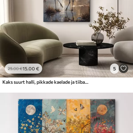
15
.00
€
5
25
.00
€
Kaks suurt halli, pikkade kaelade ja tiibadega kraanat, mis seisavad puudest ümbritsetud udujärves