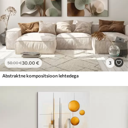
30
.00
€
3
50
.00
€
Abstraktne kompositsioon lehtedega