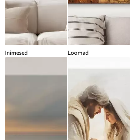
Inimesed
Loomad