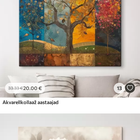
20
.00
€
13
33
.33
€
Akvarellkollaaž aastaajad