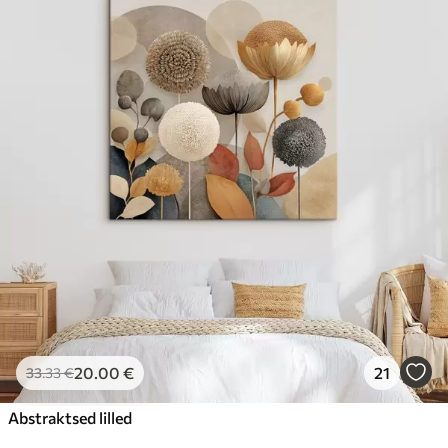
20
.00
€
21
33
.33
€
Abstraktsed lilled