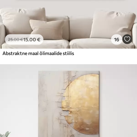
15
.00
€
16
25
.00
€
Abstraktne maal õlimaalide stiilis