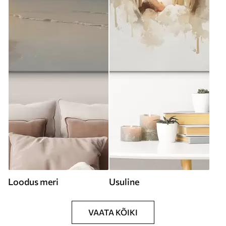
Loodus meri
Usuline
VAATA KÕIKI