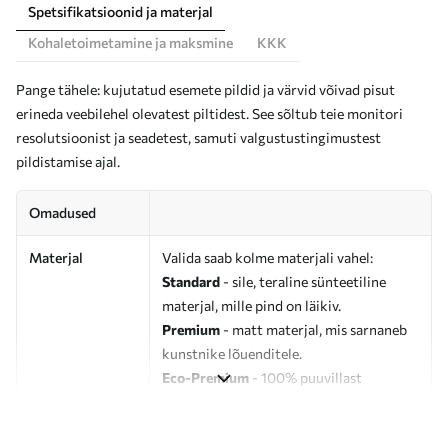
Spetsifikatsioonid ja materjal
Kohaletoimetamine ja maksmine
KKK
Pange tähele: kujutatud esemete pildid ja värvid võivad pisut
erineda veebilehel olevatest piltidest. See sõltub teie monitori
resolutsioonist ja seadetest, samuti valgustustingimustest
pildistamise ajal.
Omadused
Materjal
Valida saab kolme materjali vahel:
Standard
- sile, teraline sünteetiline
materjal, mille pind on läikiv.
Premium
- matt materjal, mis sarnaneb
kunstnike lõuenditele.
Eco-Premium
- 100% puuvillast
valmistatud kvaliteetne lõuend.
Autor
UWALLS