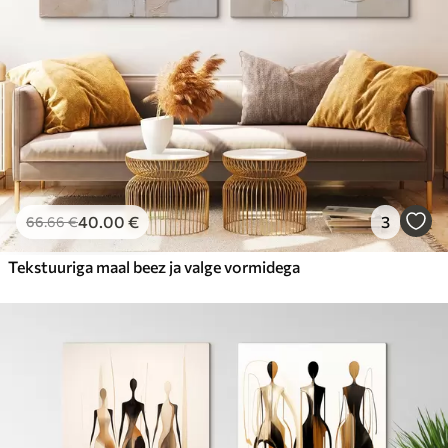
40
.00
€
3
66
.66
€
Tekstuuriga maal beez ja valge vormidega