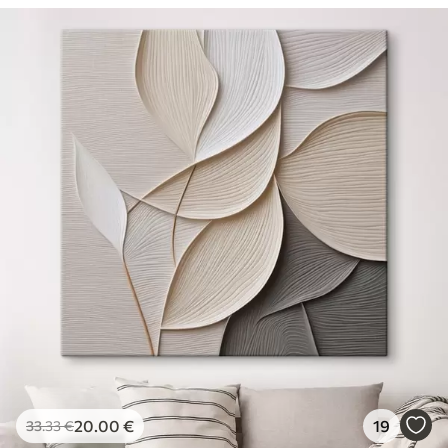
20
.00
€
19
33
.33
€