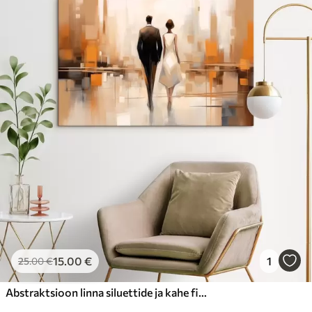
15
.00
€
1
25
.00
€
Abstraktsioon linna siluettide ja kahe figuuriga