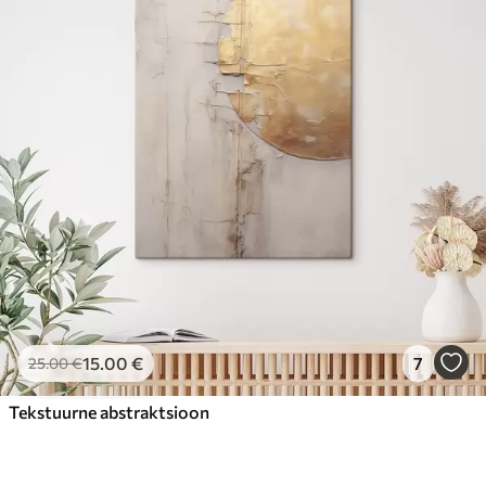
15
.00
€
7
25
.00
€
Tekstuurne abstraktsioon