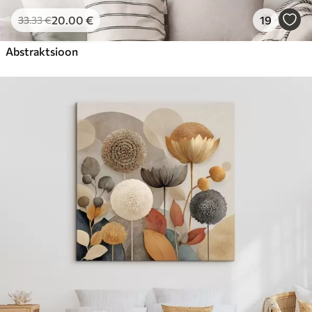
20
.00
€
19
33
.33
€
Abstraktsioon