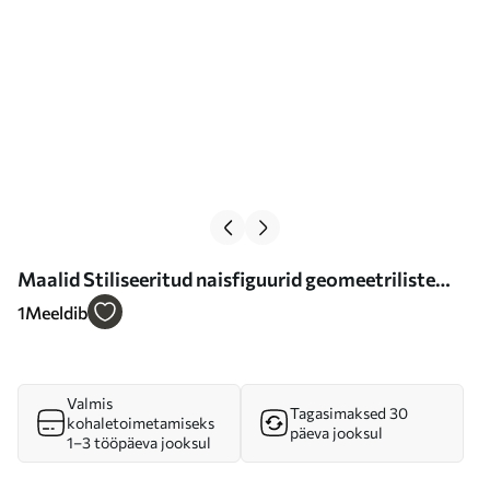
Maalid Stiliseeritud naisfiguurid geomeetriliste
elementidega abstraktsel vertikaalsete joonte ja
1
Meeldib
ringide taustal Nr m01237
Valmis
Tagasimaksed 30
kohaletoimetamiseks
päeva jooksul
1–3 tööpäeva jooksul