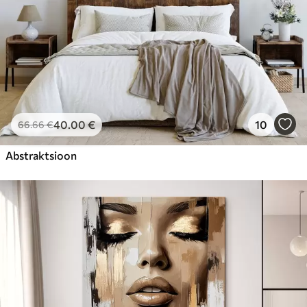
40
.00
€
10
66
.66
€
Abstraktsioon