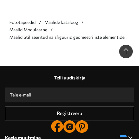
Fototapeedid
Maalide kataloog
Maalid Modulaarne
Maalid Stiliseeritud naisfiguurid geomeetriliste elementidega
abstraktsel vertikaalsete joonte ja ringide taustal Nr m01237
Telli uudiskirja
Registreeru
Keele muutmine