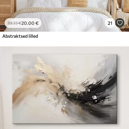
20
.00
€
21
33
.33
€
Abstraktsed lilled