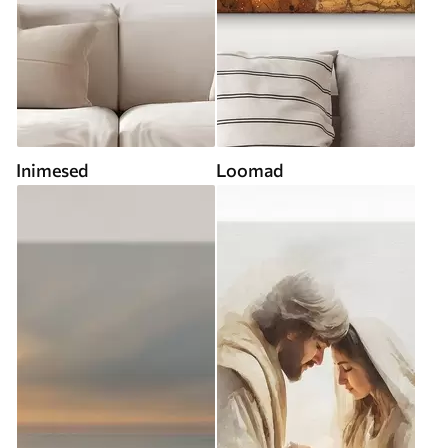
Inimesed
Loomad