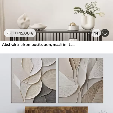
15
.00
€
14
25
.00
€
Abstraktne kompositsioon, maali imitatsioon