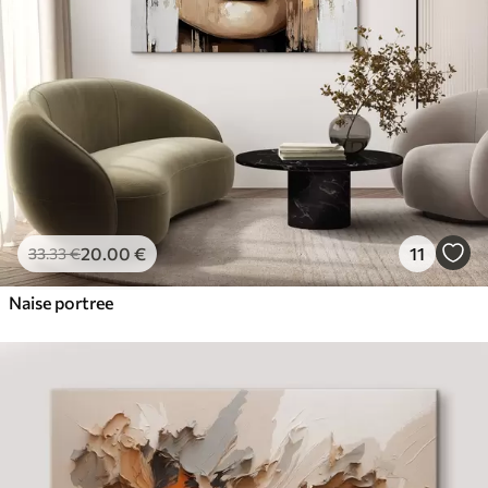
20
.00
€
11
33
.33
€
Naise portree