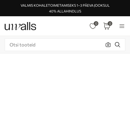
VALMIS KOHALETOIMETAMISEKS 1–3 PÄEVA JOOKSUL
40% ALLAHINDLUS
0
0