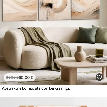
60
.00
€
99
.99
€
Abstraktne kompositsioon keskse ringiga