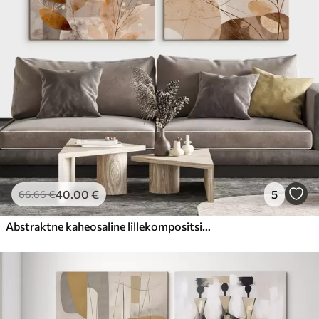
40
.00
€
5
66
.66
€
Abstraktne kaheosaline lillekompositsioon