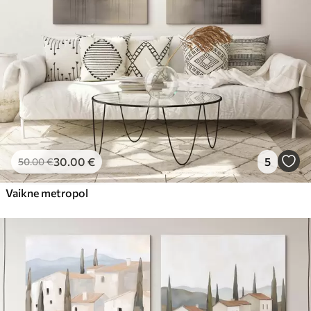
30
.00
€
5
50
.00
€
Vaikne metropol