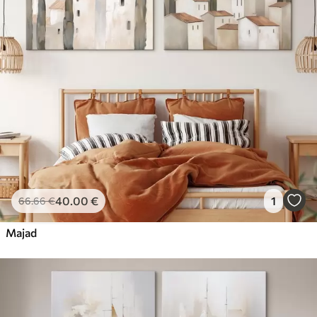
40
.00
€
1
66
.66
€
Majad