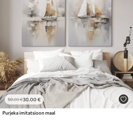
30
.00
€
50
.00
€
Purjeka imitatsioon maal