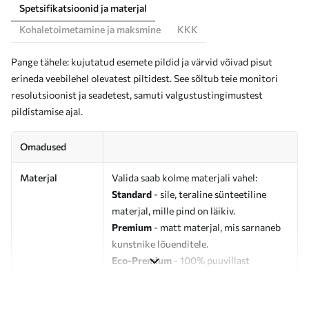
Spetsifikatsioonid ja materjal
Kohaletoimetamine ja maksmine
KKK
Pange tähele: kujutatud esemete pildid ja värvid võivad pisut
erineda veebilehel olevatest piltidest. See sõltub teie monitori
resolutsioonist ja seadetest, samuti valgustustingimustest
pildistamise ajal.
Omadused
Materjal
Valida saab kolme materjali vahel:
Standard
- sile, teraline sünteetiline
materjal, mille pind on läikiv.
Premium
- matt materjal, mis sarnaneb
kunstnike lõuenditele.
Eco-Premium
- 100% puuvillast
valmistatud kvaliteetne lõuend.
Autor
UWALLS