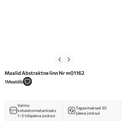
Maalid Abstraktne linn Nr m01162
1
Meeldib
Valmis
Tagasimaksed 30
kohaletoimetamiseks
päeva jooksul
1–3 tööpäeva jooksul