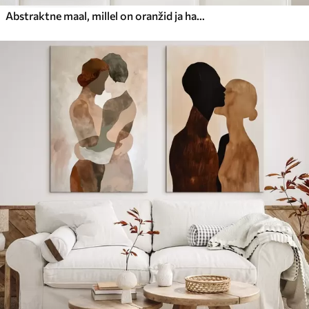
Abstraktne maal, millel on oranžid ja hallid ringid, lehed ja oksad, modernne stiil, akvarelliefekt