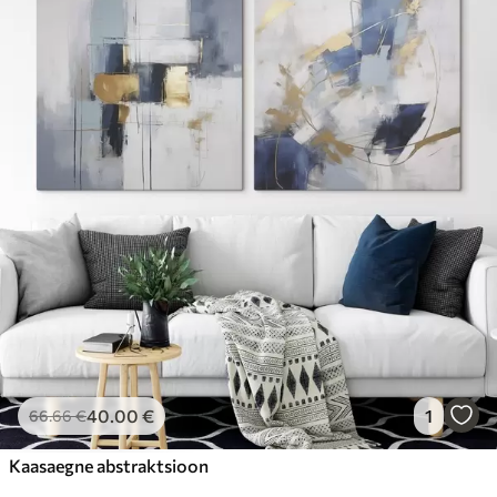
40
.00
€
1
66
.66
€
Kaasaegne abstraktsioon