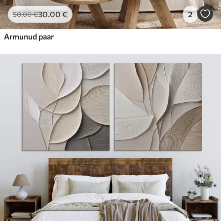
30
.00
€
2
50
.00
€
Armunud paar