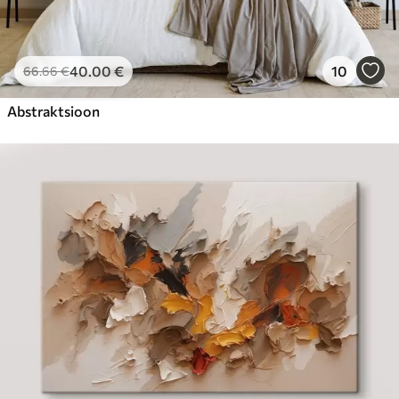
40
.00
€
10
66
.66
€
Abstraktsioon