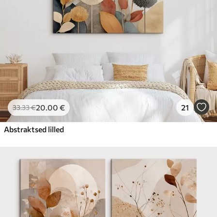
20
.00
€
21
33
.33
€
Abstraktsed lilled