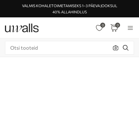
VALMIS KOHALETOIMETAMISEKS 1–3 PÄEVA JOOKSUL
40% ALLAHINDLUS
0
0