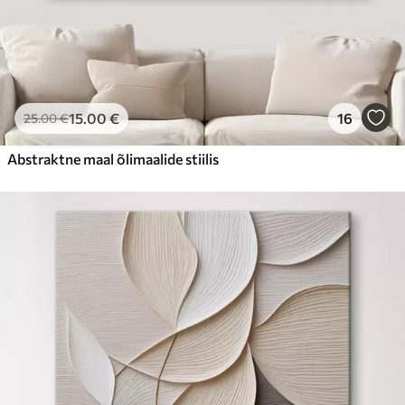
15
.00
€
16
25
.00
€
Abstraktne maal õlimaalide stiilis