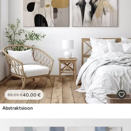
40
.00
€
66
.66
€
Abstraktsioon