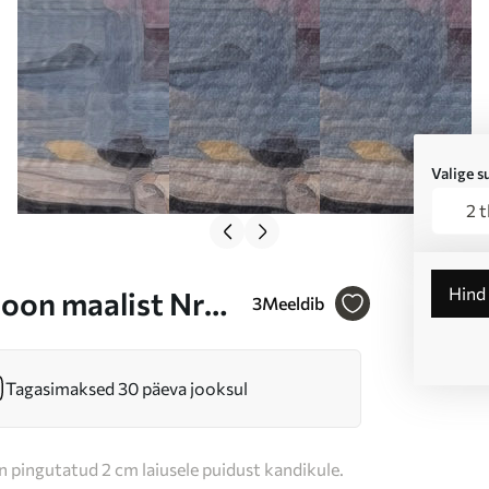
Valige 
2 
Hind
ioon maalist Nr
3
Meeldib
Tagasimaksed 30 päeva jooksul
n pingutatud 2 cm laiusele puidust kandikule.