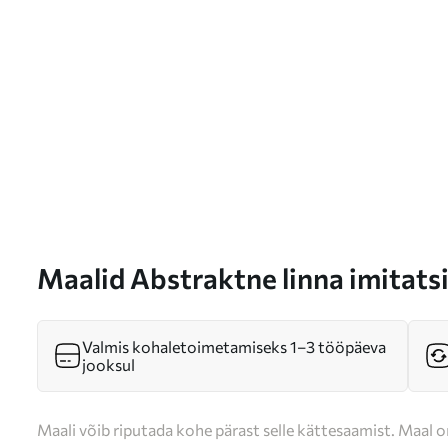
Maalid Abstraktne linna imitats
m01032
Valmis kohaletoimetamiseks 1–3 tööpäeva
jooksul
Maali võib riputada kohe pärast selle kättesaamist. Maal o