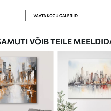
VAATA KOGU GALERIID
Eco-Premium
Hind Alates
62
.00
€
SAMUTI VÕIB TEILE MEELDID