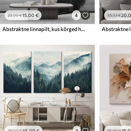
15
.00
€
4
20
.
25
.00
€
33
.33
€
Abstraktne linnapilt, kus kõrged hooned on pruunide, hallide ja valgete toonidega, mis peegelduvad allolevas vees
45
.00
€
1
15
.
75
.00
€
25
.00
€