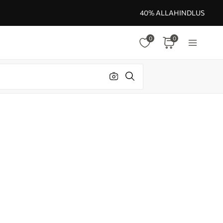
40% ALLAHINDLUS
0
0