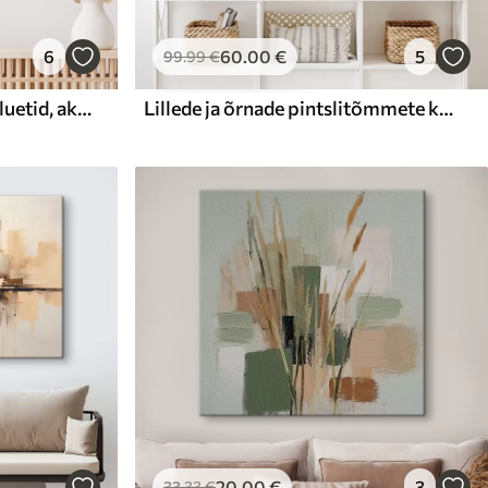
6
60
.00
€
5
99
.99
€
New Yorgi vaade, hoone siluetid, akvarell
Lillede ja õrnade pintslitõmmete kompositsioon
20
.00
€
3
33
.33
€