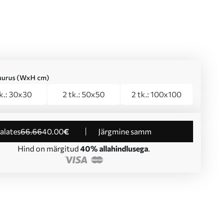
suurus (WxH cm)
tk.: 30x30
2 tk.: 50x50
2 tk.: 100x100
 alates
66
.66
40
.00
€
Järgmine samm
Hind on märgitud
40% allahindlusega
.