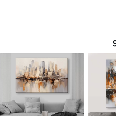
Saadaolevad materjalid
Standard
Premium
Hind Alates
40
.00
€
Hind Alates
50
.00
€