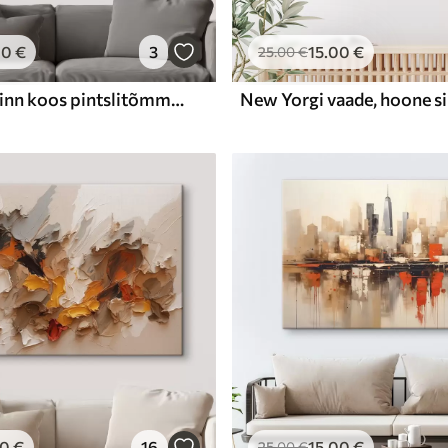
00
€
3
15
.00
€
25
.00
€
Abstraktne linn koos pintslitõmmete imitatsiooniga
00
€
16
15
.00
€
25
.00
€