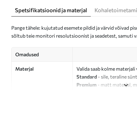
Spetsifikatsioonid ja materjal
Kohaletoimetami
Pange tähele: kujutatud esemete pildid ja värvid võivad pisu
sõltub teie monitori resolutsioonist ja seadetest, samuti v
Omadused
Materjal
Valida saab kolme materjali 
Standard
- sile, teraline sün
Premium
- matt materjal, m
Eco-Premium
- 100% puuvil
Autor
UWALLS
Artikli number
m01032
Lisaks
Võite lisada lakikihti.