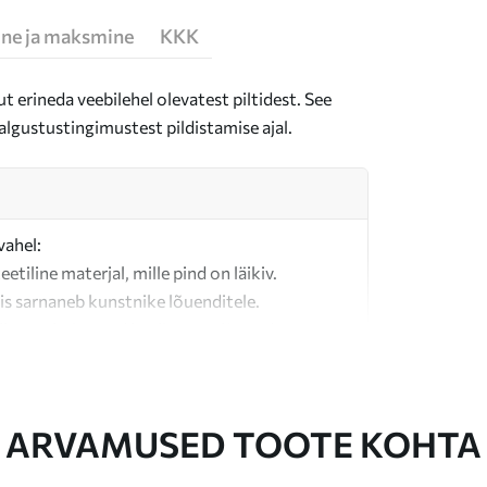
ne ja maksmine
KKK
t erineda veebilehel olevatest piltidest. See
algustustingimustest pildistamise ajal.
vahel:
teetiline materjal, mille pind on läikiv.
is sarnaneb kunstnike lõuenditele.
last valmistatud kvaliteetne lõuend.
ARVAMUSED TOOTE KOHTA