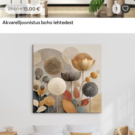
15
.00
€
1
25
.00
€
Akvarelljoonistus boho lehtedest