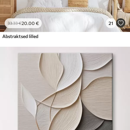
20
.00
€
21
33
.33
€
Abstraktsed lilled