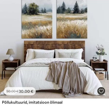
30
.00
€
50
.00
€
Põllukultuurid, imitatsioon õlimaal