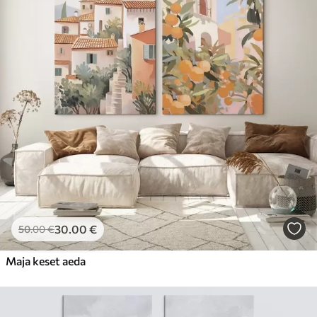
30
.00
€
50
.00
€
Maja keset aeda