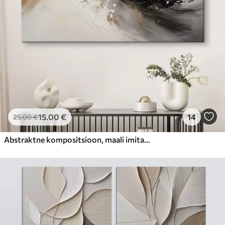
15
.00
€
14
25
.00
€
Abstraktne kompositsioon, maali imitatsioon