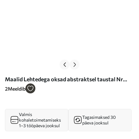
Maalid Lehtedega oksad abstraktsel taustal Nr
m01132
2
Meeldib
Valmis
Tagasimaksed 30
kohaletoimetamiseks
päeva jooksul
1–3 tööpäeva jooksul