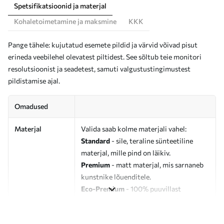
Spetsifikatsioonid ja materjal
Kohaletoimetamine ja maksmine
KKK
Pange tähele: kujutatud esemete pildid ja värvid võivad pisut
erineda veebilehel olevatest piltidest. See sõltub teie monitori
resolutsioonist ja seadetest, samuti valgustustingimustest
pildistamise ajal.
Omadused
Materjal
Valida saab kolme materjali vahel:
Standard
- sile, teraline sünteetiline
materjal, mille pind on läikiv.
Premium
- matt materjal, mis sarnaneb
kunstnike lõuenditele.
Eco-Premium
- 100% puuvillast
valmistatud kvaliteetne lõuend.
Autor
UWALLS