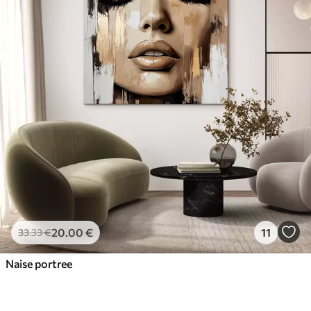
20
.00
€
11
33
.33
€
Naise portree