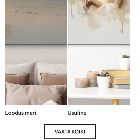
Loodus meri
Usuline
VAATA KÕIKI