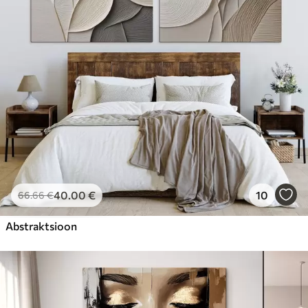
40
.00
€
10
66
.66
€
Abstraktsioon