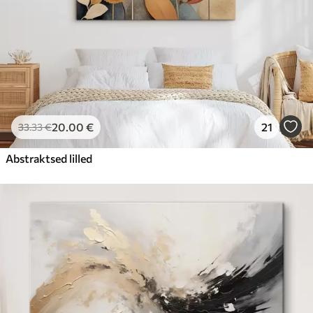
20
.00
€
21
33
.33
€
Abstraktsed lilled