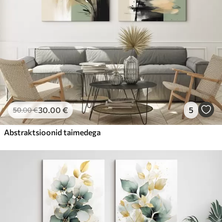
30
.00
€
5
50
.00
€
Abstraktsioonid taimedega