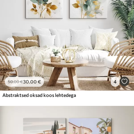
30
.00
€
4
50
.00
€
Abstraktsed oksad koos lehtedega