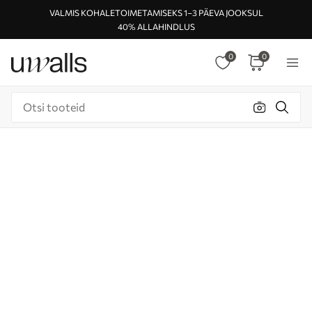
VALMIS KOHALETOIMETAMISEKS 1–3 PÄEVA JOOKSUL
40% ALLAHINDLUS
0
0