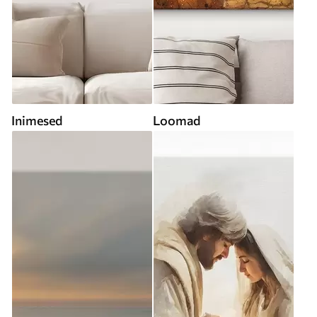
Inimesed
Loomad