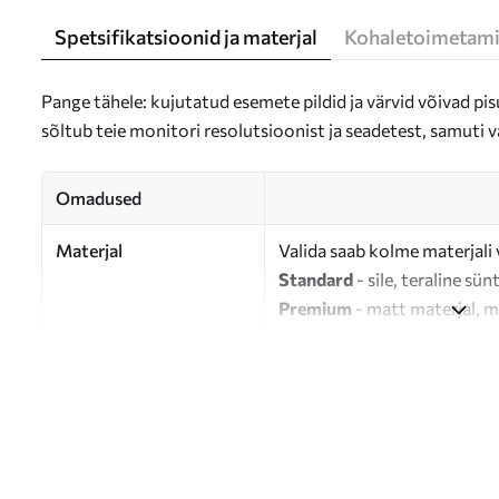
Spetsifikatsioonid ja materjal
Kohaletoimetami
Pange tähele: kujutatud esemete pildid ja värvid võivad pisu
sõltub teie monitori resolutsioonist ja seadetest, samuti v
Omadused
Materjal
Valida saab kolme materjali 
Standard
- sile, teraline sün
Premium
- matt materjal, m
Eco-Premium
- 100% puuvil
Autor
UWALLS
Artikli number
m01101
Lisaks
Võite lisada lakikihti.