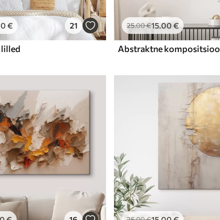
00
€
21
15
.00
€
25
.00
€
lilled
00
€
16
15
.00
€
25
.00
€