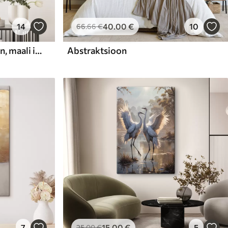
14
40
.00
€
10
66
.66
€
Abstraktne kompositsioon, maali imitatsioon
Abstraktsioon
7
15
.00
€
5
25
.00
€