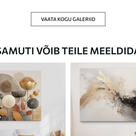
VAATA KOGU GALERIID
Eco-Premium
Hind Alates
46
.00
€
SAMUTI VÕIB TEILE MEELDID