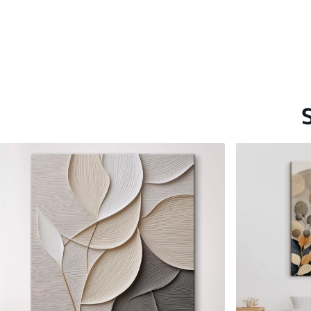
Saadaolevad materjalid
Standard
Premium
Hind Alates
30
.00
€
Hind Alates
38
.00
€