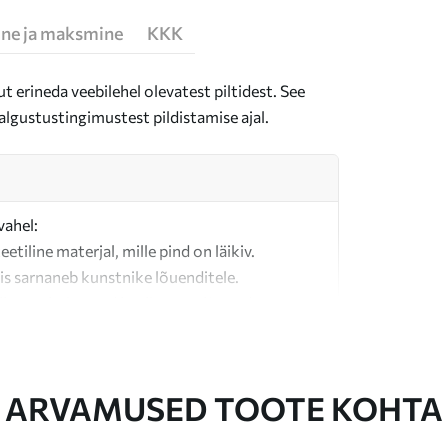
ne ja maksmine
KKK
t erineda veebilehel olevatest piltidest. See
algustustingimustest pildistamise ajal.
vahel:
teetiline materjal, mille pind on läikiv.
is sarnaneb kunstnike lõuenditele.
last valmistatud kvaliteetne lõuend.
ARVAMUSED TOOTE KOHTA