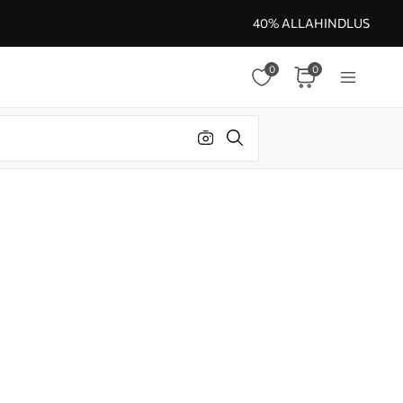
40% ALLAHINDLUS
0
0