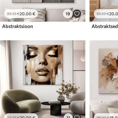
20
.00
€
19
20
.
33
.33
€
33
.33
€
Abstraktsioon
Abstraktsed 
20
.00
€
11
15
.
33
.33
€
25
.00
€