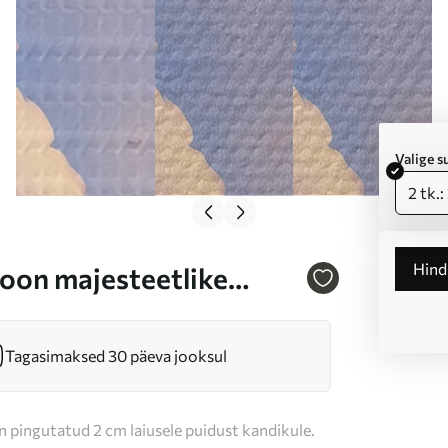
Valige 
2 tk.
Hin
oon majesteetlike
r m01101
Tagasimaksed 30 päeva jooksul
n pingutatud 2 cm laiusele puidust kandikule.