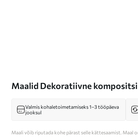
Maalid Dekoratiivne kompositsi
pilvedega sinise taeva taustal N
Valmis kohaletoimetamiseks 1–3 tööpäeva
jooksul
Maali võib riputada kohe pärast selle kättesaamist. Maal o