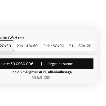
suurus (WxH cm)
: 20x30
2 tk.: 40x60
2 tk.: 60x90
2 tk.: 80x120
d alates
50
.00
30
.00
€
Järgmine samm
Hind on märgitud
40% allahindlusega
.