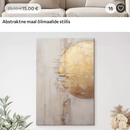
15
.00
€
16
25
.00
€
Abstraktne maal õlimaalide stiilis