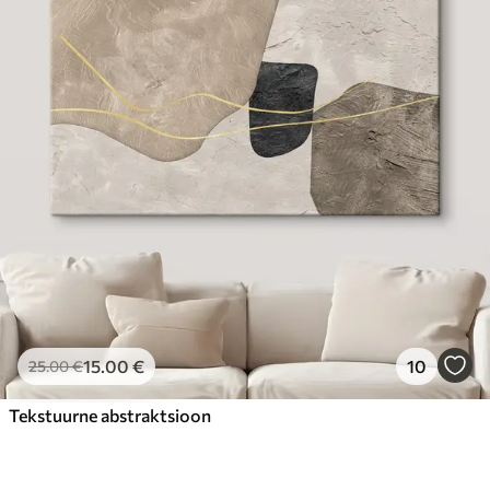
15
.00
€
10
25
.00
€
Tekstuurne abstraktsioon