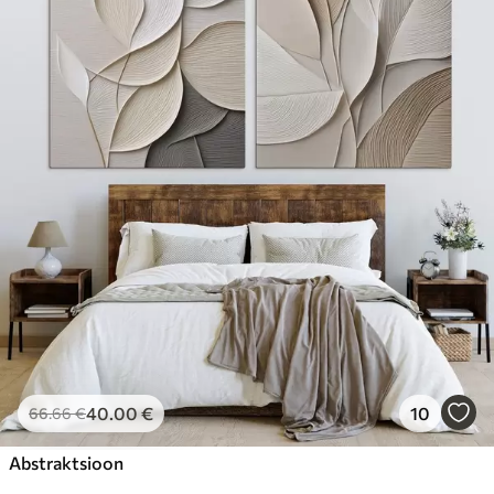
40
.00
€
10
66
.66
€
Abstraktsioon