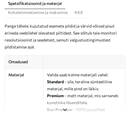
Spetsifikatsioonid ja materjal
Kohaletoimetamine ja maksmine
KKK
Pange tähele: kujutatud esemete pildid ja värvid võivad pisut
erineda veebilehel olevatest piltidest. See sõltub teie monitori
resolutsioonist ja seadetest, samuti valgustustingimustest
pildistamise ajal.
Omadused
Materjal
Valida saab kolme materjali vahel:
Standard
- sile, teraline sünteetiline
materjal, mille pind on läikiv.
Premium
- matt materjal, mis sarnaneb
kunstnike lõuenditele.
Eco-Premium
- 100% puuvillast
valmistatud kvaliteetne lõuend.
Autor
UWALLS