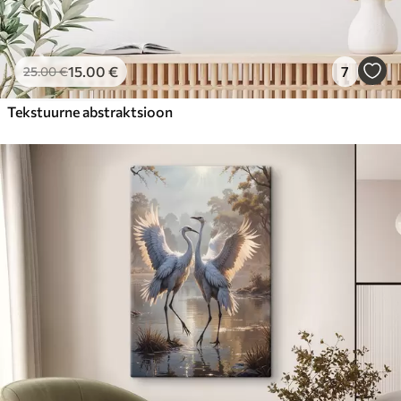
15
.00
€
7
25
.00
€
Tekstuurne abstraktsioon