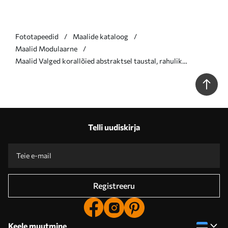
Fototapeedid
Maalide kataloog
Maalid Modulaarne
Maalid Valged korallõied abstraktsel taustal, rahulik
kompositsioon Nr m01089
Telli uudiskirja
Registreeru
Keele muutmine