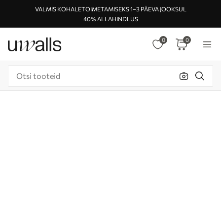
VALMIS KOHALETOIMETAMISEKS 1–3 PÄEVA JOOKSUL
40% ALLAHINDLUS
0
0