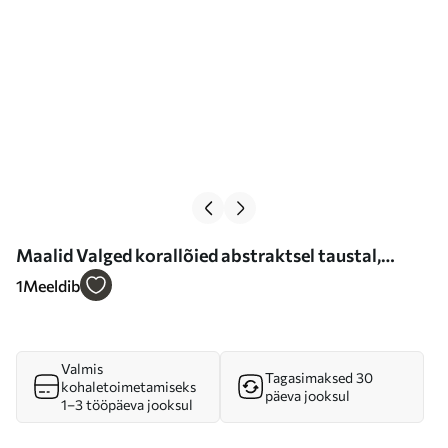
Maalid Valged korallõied abstraktsel taustal,
rahulik kompositsioon Nr m01089
1
Meeldib
Valmis
Tagasimaksed 30
kohaletoimetamiseks
päeva jooksul
1–3 tööpäeva jooksul