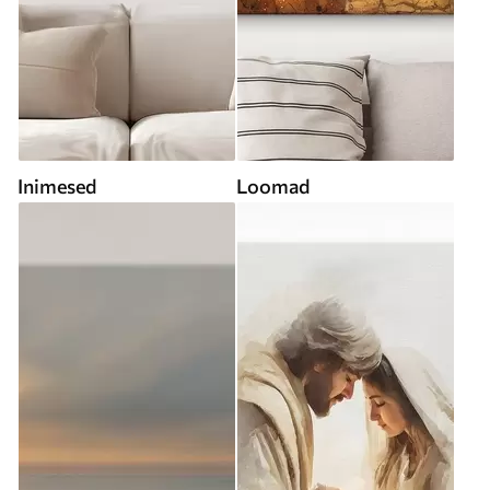
Inimesed
Loomad