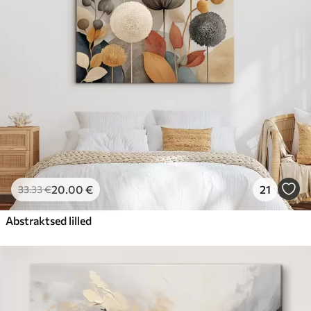
20
.00
€
21
33
.33
€
Abstraktsed lilled