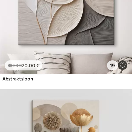
20
.00
€
19
33
.33
€
Abstraktsioon