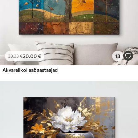
20
.00
€
13
33
.33
€
Akvarellkollaaž aastaajad