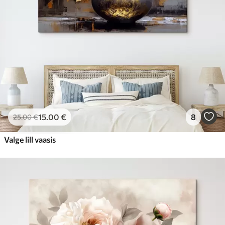
15
.00
€
8
25
.00
€
Valge lill vaasis