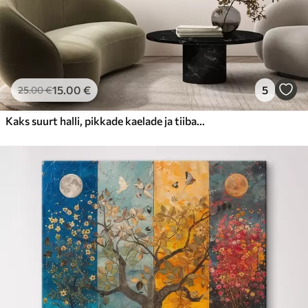
15
.00
€
5
25
.00
€
Kaks suurt halli, pikkade kaelade ja tiibadega kraanat, mis seisavad puudest ümbritsetud udujärves