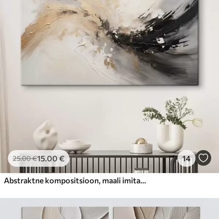
15
.00
€
14
25
.00
€
Abstraktne kompositsioon, maali imitatsioon