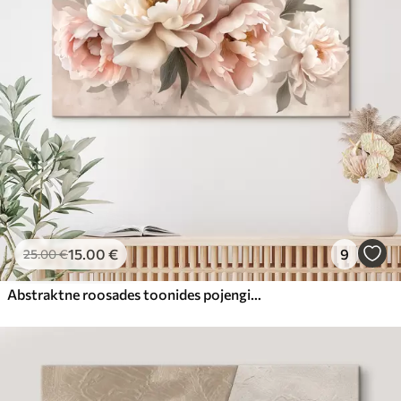
15
.00
€
9
25
.00
€
Abstraktne roosades toonides pojengide kimp