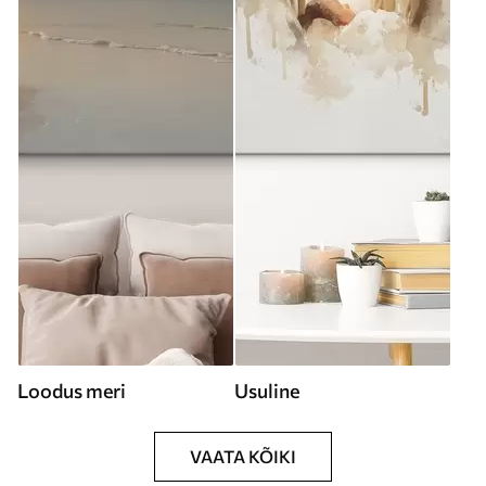
Loodus meri
Usuline
VAATA KÕIKI