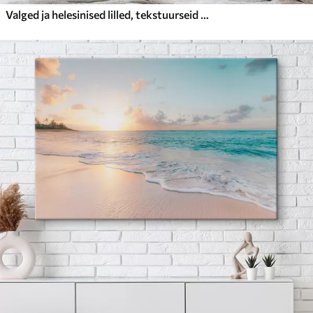
Valged ja helesinised lilled, tekstuurseid pintslitõmbeid kasutav maalistiil