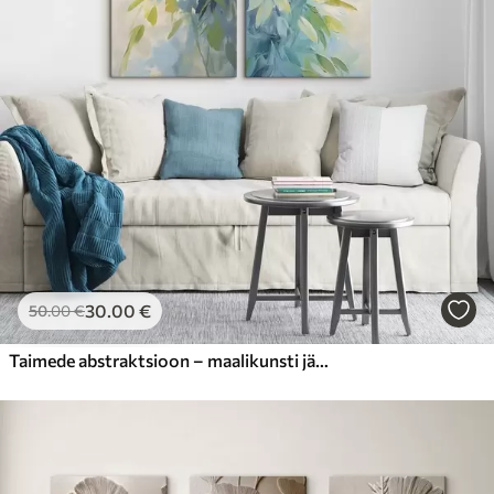
30
.00
€
50
.00
€
Taimede abstraktsioon – maalikunsti jäljendamine