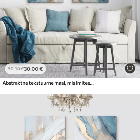
30
.00
€
50
.00
€
Abstraktne tekstuurne maal, mis imiteerib pintslitõmbeid valges, sinises ja beežis