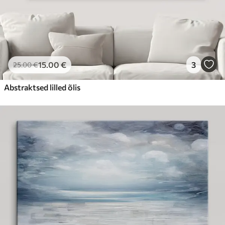
15
.00
€
3
25
.00
€
Abstraktsed lilled õlis