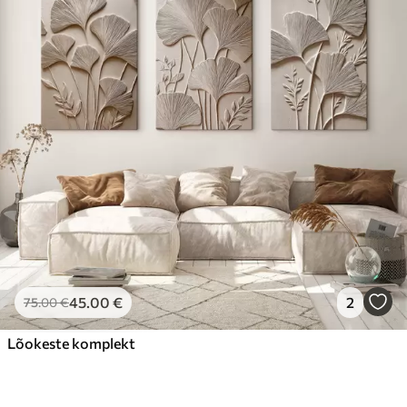
45
.00
€
2
75
.00
€
Lõokeste komplekt