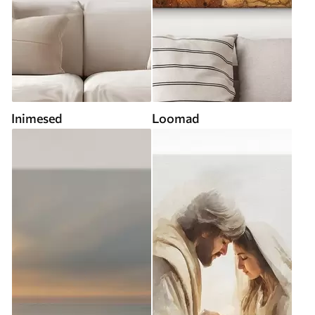
Inimesed
Loomad