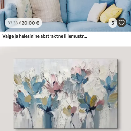
20
.00
€
5
33
.33
€
Valge ja helesinine abstraktne lillemustri kujundus, millel on tekstuuriga õielehed ja keerlevad jooned