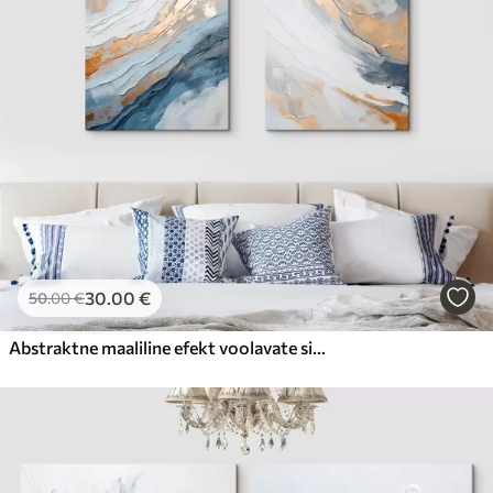
30
.00
€
50
.00
€
Abstraktne maaliline efekt voolavate siniste joontega, tekstuurne kunst