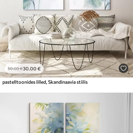
30
.00
€
50
.00
€
pastelltoonides lilled, Skandinaavia stiilis