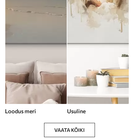
Loodus meri
Usuline
VAATA KÕIKI