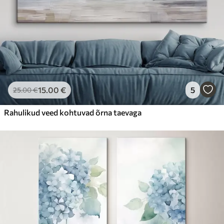
15
.00
€
5
25
.00
€
Rahulikud veed kohtuvad õrna taevaga