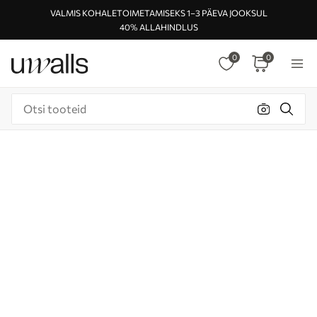
VALMIS KOHALETOIMETAMISEKS 1–3 PÄEVA JOOKSUL
40% ALLAHINDLUS
0
0