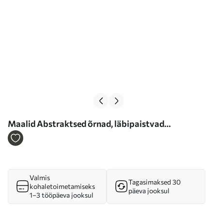
Maalid Abstraktsed õrnad, läbipaistvad
kroonlehed keerlevad sissepoole pehme valguse ja
maalilise tekstuuriga. Nr m01244
Valmis
Tagasimaksed 30
kohaletoimetamiseks
päeva jooksul
1–3 tööpäeva jooksul