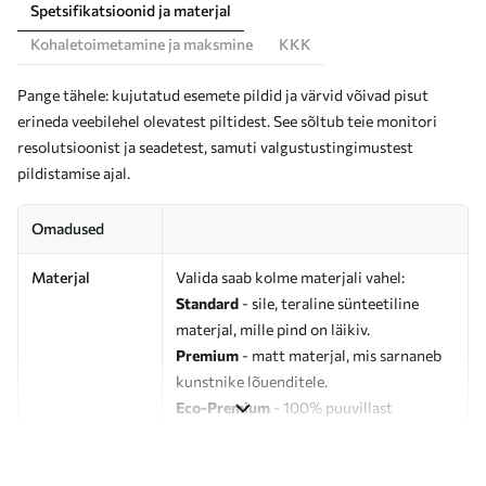
Spetsifikatsioonid ja materjal
Kohaletoimetamine ja maksmine
KKK
Pange tähele: kujutatud esemete pildid ja värvid võivad pisut
erineda veebilehel olevatest piltidest. See sõltub teie monitori
resolutsioonist ja seadetest, samuti valgustustingimustest
pildistamise ajal.
Omadused
Materjal
Valida saab kolme materjali vahel:
Standard
- sile, teraline sünteetiline
materjal, mille pind on läikiv.
Premium
- matt materjal, mis sarnaneb
kunstnike lõuenditele.
Eco-Premium
- 100% puuvillast
valmistatud kvaliteetne lõuend.
Autor
UWALLS