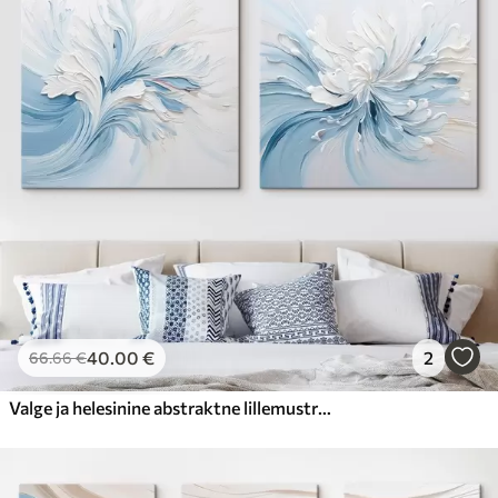
40
.00
€
2
66
.66
€
Valge ja helesinine abstraktne lillemustri kujundus, millel on tekstuuriga õielehed ja keerlevad jooned