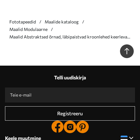
Fototapeedid
Maalide kataloog
Maalid Modulaarne
Maalid Abstraktsed õrnad, läbipaistvad kroonlehed keerlevad
sissepoole pehme valguse ja maalilise tekstuuriga. Nr m01244
Telli uudiskirja
Registreeru
Keele muutmine