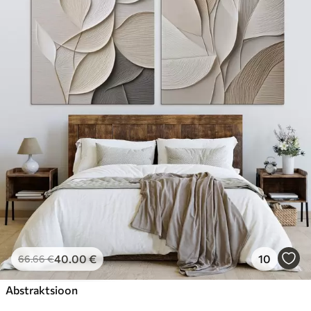
40
.00
€
10
66
.66
€
Abstraktsioon