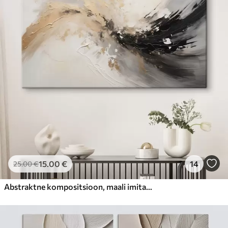
15
.00
€
14
25
.00
€
Abstraktne kompositsioon, maali imitatsioon