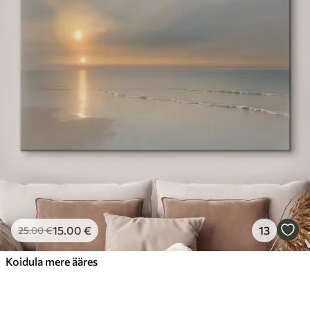
15
.00
€
13
25
.00
€
Koidula mere ääres