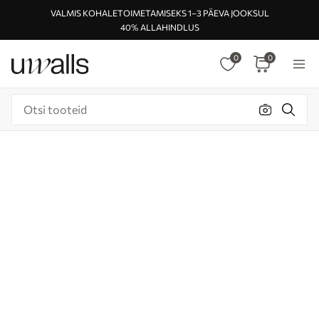
VALMIS KOHALETOIMETAMISEKS 1–3 PÄEVA JOOKSUL
40% ALLAHINDLUS
0
0