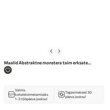
Maalid Abstraktne monstera taim erksate
roheliste lehtedega, pehme roosa ja lilla toonide
taustal Nr m00886
Valmis
Tagasimaksed 30
kohaletoimetamiseks
päeva jooksul
1–3 tööpäeva jooksul