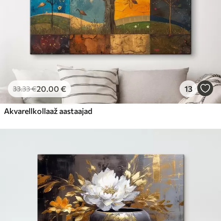
20
.00
€
13
33
.33
€
Akvarellkollaaž aastaajad