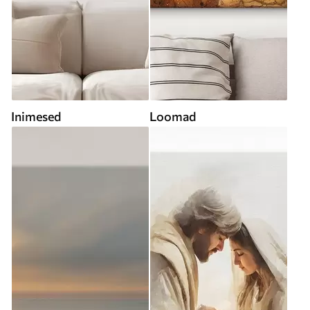
Inimesed
Loomad