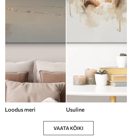
Loodus meri
Usuline
VAATA KÕIKI