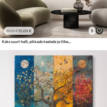
15
.00
€
5
25
.00
€
Kaks suurt halli, pikkade kaelade ja tiibadega kraanat, mis seisavad puudest ümbritsetud udujärves