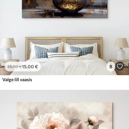
15
.00
€
8
25
.00
€
Valge lill vaasis