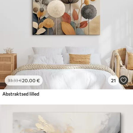
20
.00
€
21
33
.33
€
Abstraktsed lilled