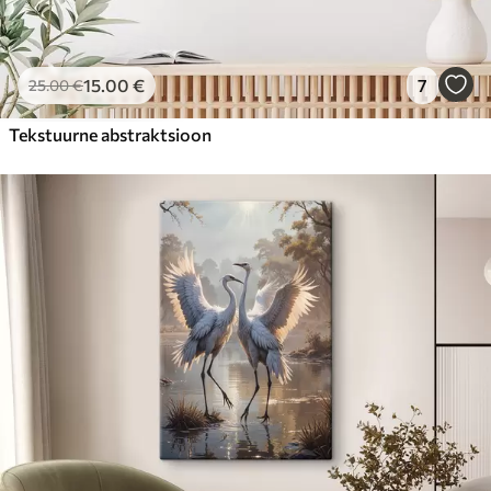
15
.00
€
7
25
.00
€
Tekstuurne abstraktsioon