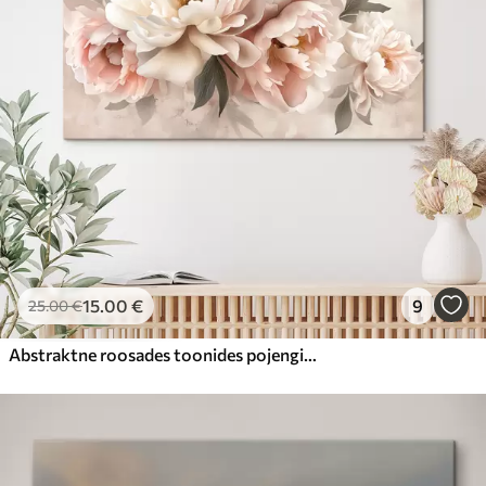
15
.00
€
9
25
.00
€
Abstraktne roosades toonides pojengide kimp