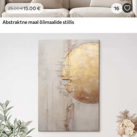
15
.00
€
16
25
.00
€
Abstraktne maal õlimaalide stiilis