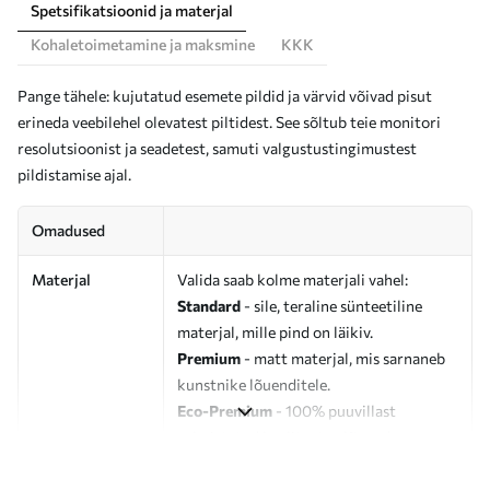
Spetsifikatsioonid ja materjal
Kohaletoimetamine ja maksmine
KKK
Pange tähele: kujutatud esemete pildid ja värvid võivad pisut
erineda veebilehel olevatest piltidest. See sõltub teie monitori
resolutsioonist ja seadetest, samuti valgustustingimustest
pildistamise ajal.
Omadused
Materjal
Valida saab kolme materjali vahel:
Standard
- sile, teraline sünteetiline
materjal, mille pind on läikiv.
Premium
- matt materjal, mis sarnaneb
kunstnike lõuenditele.
Eco-Premium
- 100% puuvillast
valmistatud kvaliteetne lõuend.
Autor
UWALLS