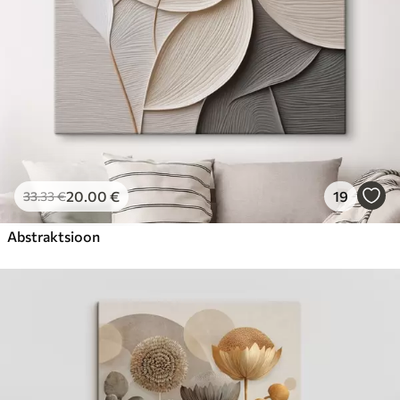
20
.00
€
19
33
.33
€
Abstraktsioon