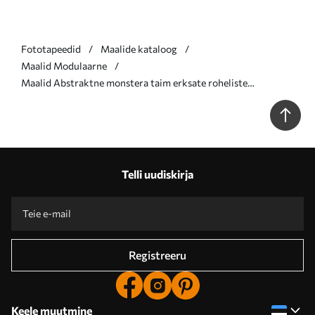
Fototapeedid
Maalide kataloog
Maalid Modulaarne
Maalid Abstraktne monstera taim erksate roheliste
lehtedega, pehme roosa ja lilla toonide taustal Nr m00886
Telli uudiskirja
Registreeru
Keele muutmine