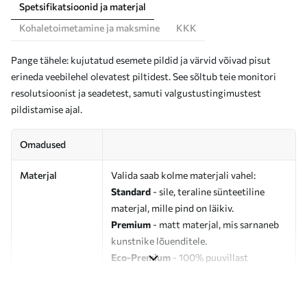
Spetsifikatsioonid ja materjal
Kohaletoimetamine ja maksmine
KKK
Pange tähele: kujutatud esemete pildid ja värvid võivad pisut
erineda veebilehel olevatest piltidest. See sõltub teie monitori
resolutsioonist ja seadetest, samuti valgustustingimustest
pildistamise ajal.
Omadused
Materjal
Valida saab kolme materjali vahel:
Standard
- sile, teraline sünteetiline
materjal, mille pind on läikiv.
Premium
- matt materjal, mis sarnaneb
kunstnike lõuenditele.
Eco-Premium
- 100% puuvillast
valmistatud kvaliteetne lõuend.
Autor
UWALLS