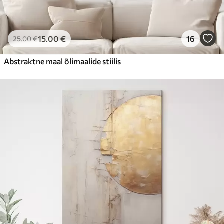
15
.00
€
16
25
.00
€
Abstraktne maal õlimaalide stiilis