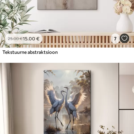
15
.00
€
7
25
.00
€
Tekstuurne abstraktsioon