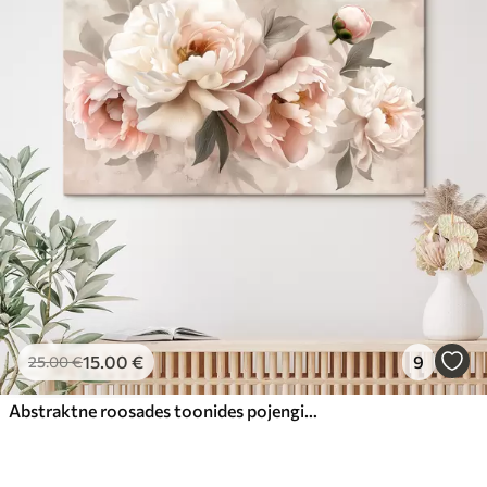
15
.00
€
9
25
.00
€
Abstraktne roosades toonides pojengide kimp