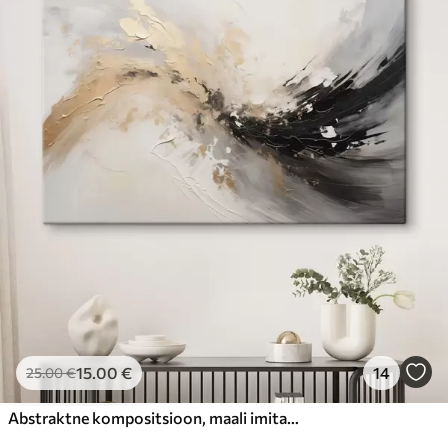
15
.00
€
14
25
.00
€
Abstraktne kompositsioon, maali imitatsioon