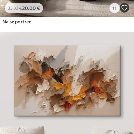
20
.00
€
11
33
.33
€
Naise portree