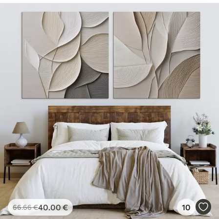
40
.00
€
10
66
.66
€