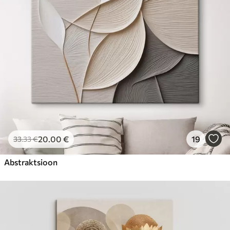
20
.00
€
19
33
.33
€
Abstraktsioon