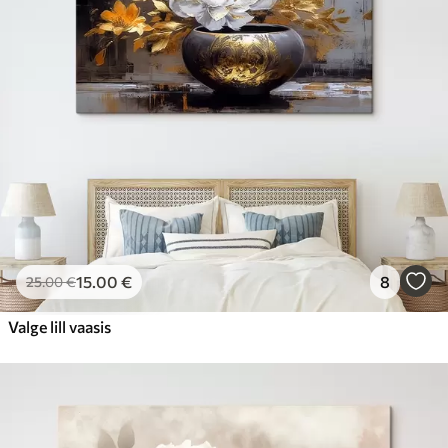
15
.00
€
8
25
.00
€
Valge lill vaasis