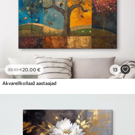
20
.00
€
13
33
.33
€
Akvarellkollaaž aastaajad