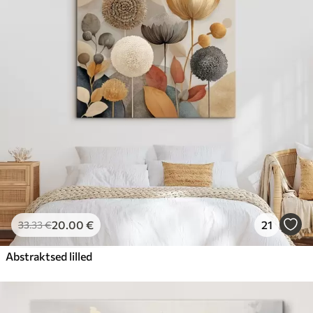
20
.00
€
21
33
.33
€
Abstraktsed lilled