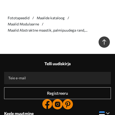
Fototapeedid
Maalide kataloog
Maalid Modulaarne
Maalid Abstraktne maastik, palmipuudega rand,
päikesepaisteline päev sinise taeva ja mõne pilvega Nr
m00885
Telli uudiskirja
Registreeru
Keele muutmine