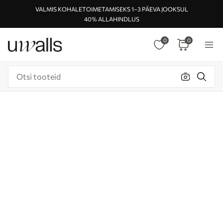
VALMIS KOHALETOIMETAMISEKS 1–3 PÄEVA JOOKSUL
40% ALLAHINDLUS
0
0