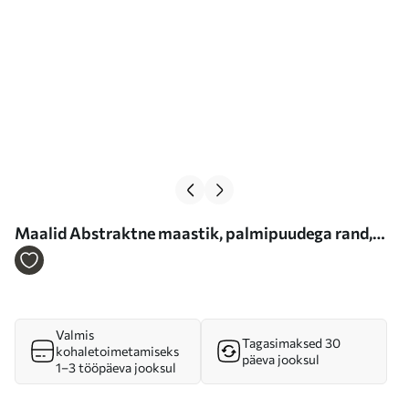
Maalid Abstraktne maastik, palmipuudega rand,
päikesepaisteline päev sinise taeva ja mõne pilvega
Nr m00885
Valmis
Tagasimaksed 30
kohaletoimetamiseks
päeva jooksul
1–3 tööpäeva jooksul