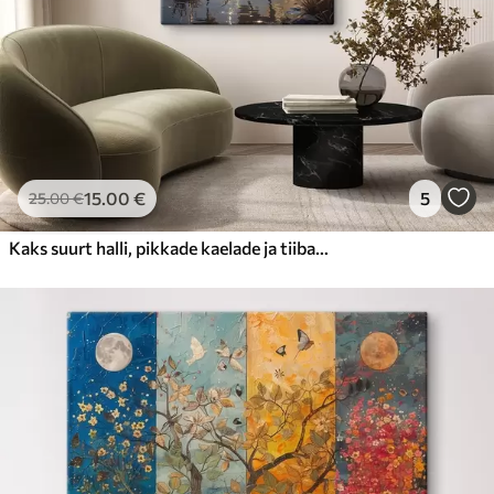
15
.00
€
5
25
.00
€
Kaks suurt halli, pikkade kaelade ja tiibadega kraanat, mis seisavad puudest ümbritsetud udujärves