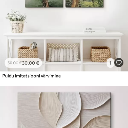
30
.00
€
1
50
.00
€
Puidu imitatsiooni värvimine