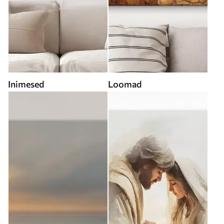
Inimesed
Loomad