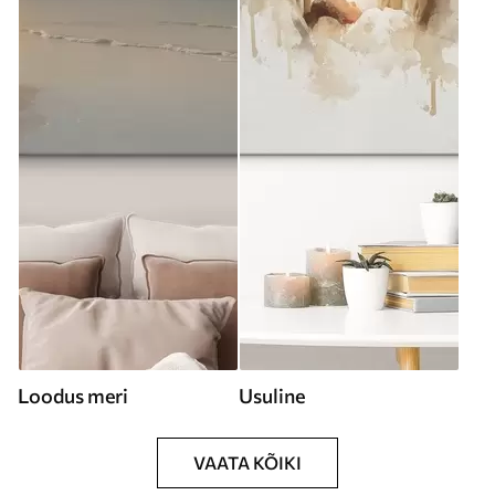
Loodus meri
Usuline
VAATA KÕIKI