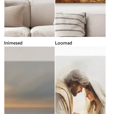
Inimesed
Loomad