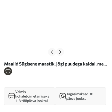
Maalid Sügisene maastik, jõgi puudega kaldal, mets
taustal, peegeldused veepinnal Nr m00883
Valmis
Tagasimaksed 30
kohaletoimetamiseks
päeva jooksul
1–3 tööpäeva jooksul