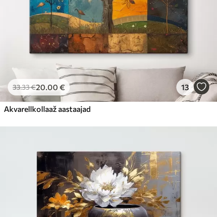
20
.00
€
13
33
.33
€
Akvarellkollaaž aastaajad