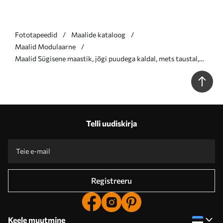
Fototapeedid
Maalide kataloog
Maalid Modulaarne
Maalid Sügisene maastik, jõgi puudega kaldal, mets taustal,
peegeldused veepinnal Nr m00883
Telli uudiskirja
Registreeru
Keele muutmine