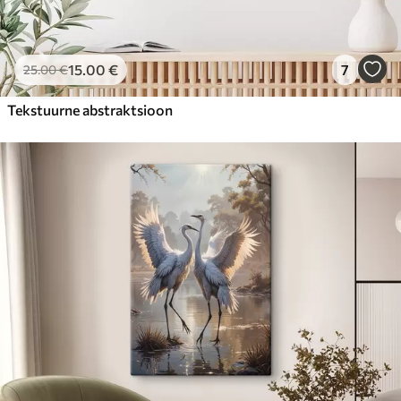
15
.00
€
7
25
.00
€
Tekstuurne abstraktsioon