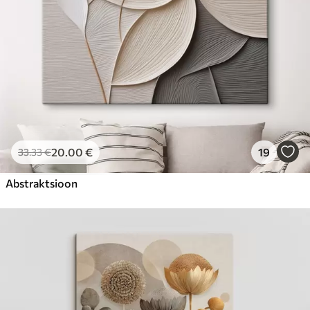
20
.00
€
19
33
.33
€
Abstraktsioon