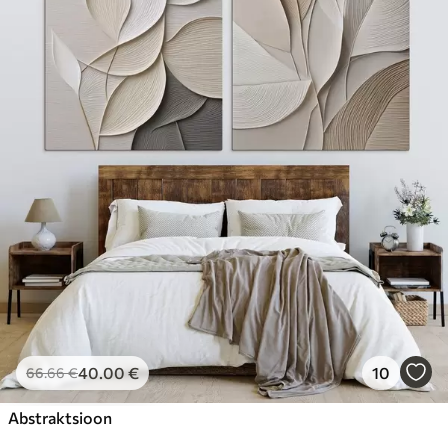
40
.00
€
10
66
.66
€
Abstraktsioon