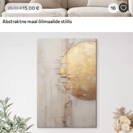
15
.00
€
16
25
.00
€
Abstraktne maal õlimaalide stiilis