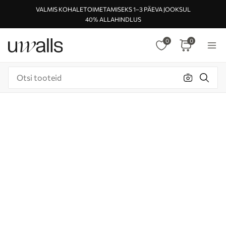
VALMIS KOHALETOIMETAMISEKS 1–3 PÄEVA JOOKSUL
40% ALLAHINDLUS
0
0