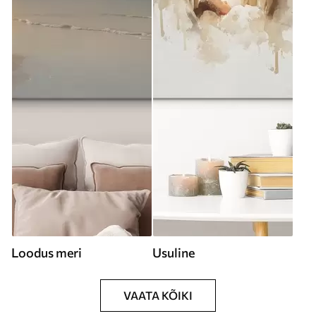
Loodus meri
Usuline
VAATA KÕIKI