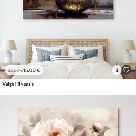
15
.00
€
8
25
.00
€
Valge lill vaasis