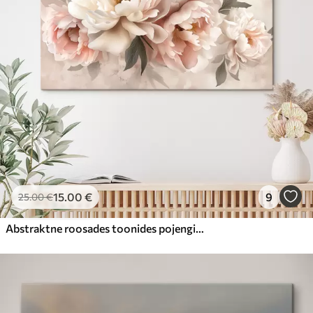
15
.00
€
9
25
.00
€
Abstraktne roosades toonides pojengide kimp