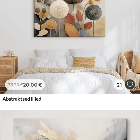
20
.00
€
21
33
.33
€
Abstraktsed lilled