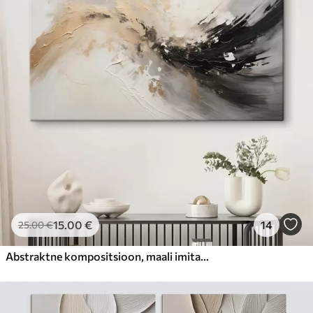
15
.00
€
14
25
.00
€
Abstraktne kompositsioon, maali imitatsioon