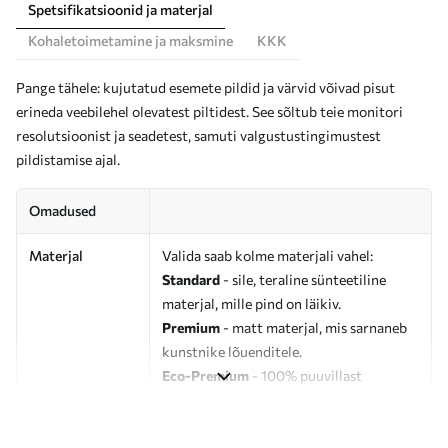
Spetsifikatsioonid ja materjal
Kohaletoimetamine ja maksmine
KKK
Pange tähele: kujutatud esemete pildid ja värvid võivad pisut
erineda veebilehel olevatest piltidest. See sõltub teie monitori
resolutsioonist ja seadetest, samuti valgustustingimustest
pildistamise ajal.
Omadused
Materjal
Valida saab kolme materjali vahel:
Standard
- sile, teraline sünteetiline
materjal, mille pind on läikiv.
Premium
- matt materjal, mis sarnaneb
kunstnike lõuenditele.
Eco-Premium
- 100% puuvillast
valmistatud kvaliteetne lõuend.
Autor
UWALLS