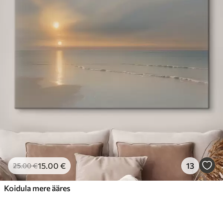
15
.00
€
13
25
.00
€
Koidula mere ääres