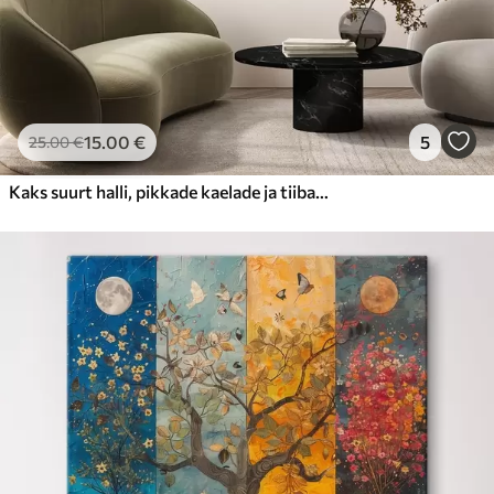
15
.00
€
5
25
.00
€
Kaks suurt halli, pikkade kaelade ja tiibadega kraanat, mis seisavad puudest ümbritsetud udujärves