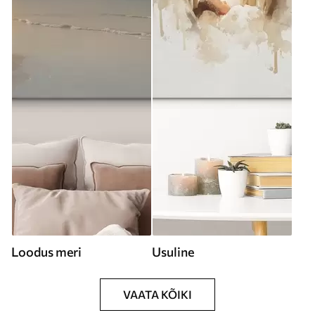
Loodus meri
Usuline
VAATA KÕIKI