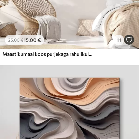
15
.00
€
11
25
.00
€
Maastikumaal koos purjekaga rahulikul merel, oranžikas ja kollane taevas, kauged mäed