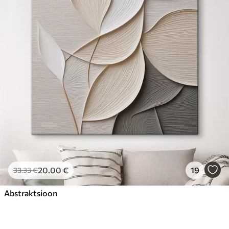
20
.00
€
19
33
.33
€
Abstraktsioon