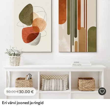
30
.00
€
50
.00
€
Eri värvi jooned ja ringid