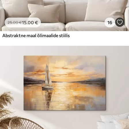
15
.00
€
16
25
.00
€
Abstraktne maal õlimaalide stiilis