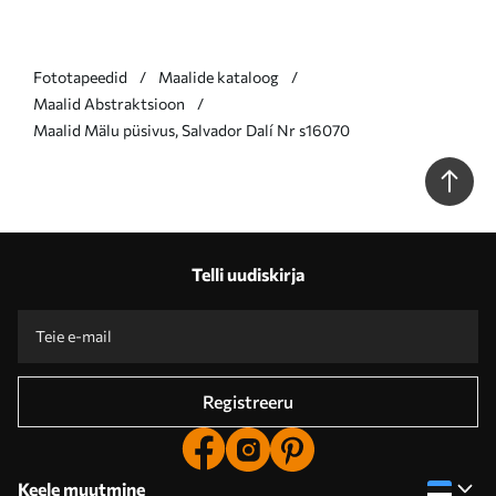
Fototapeedid
Maalide kataloog
Maalid Abstraktsioon
Maalid Mälu püsivus, Salvador Dalí Nr s16070
Telli uudiskirja
Registreeru
Keele muutmine