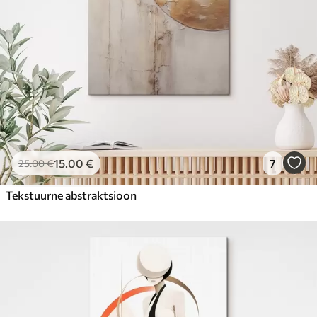
15
.00
€
7
25
.00
€
Tekstuurne abstraktsioon