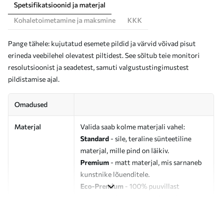
Spetsifikatsioonid ja materjal
Kohaletoimetamine ja maksmine
KKK
Pange tähele: kujutatud esemete pildid ja värvid võivad pisut
erineda veebilehel olevatest piltidest. See sõltub teie monitori
resolutsioonist ja seadetest, samuti valgustustingimustest
pildistamise ajal.
Omadused
Materjal
Valida saab kolme materjali vahel:
Standard
- sile, teraline sünteetiline
materjal, mille pind on läikiv.
Premium
- matt materjal, mis sarnaneb
kunstnike lõuenditele.
Eco-Premium
- 100% puuvillast
valmistatud kvaliteetne lõuend.
Autor
UWALLS