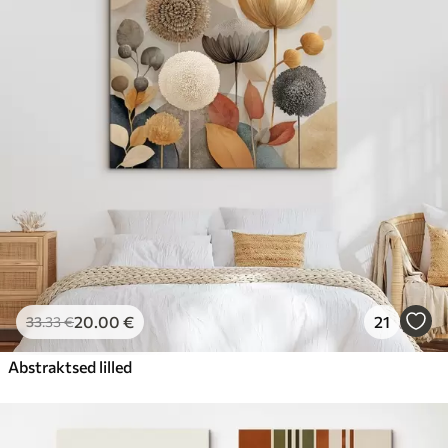
20
.00
€
21
33
.33
€
Abstraktsed lilled