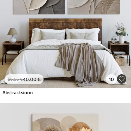
40
.00
€
10
66
.66
€
Abstraktsioon