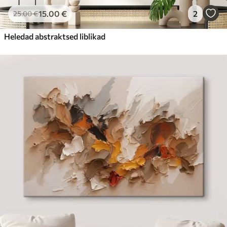
15
.00
€
2
25
.00
€
Heledad abstraktsed liblikad