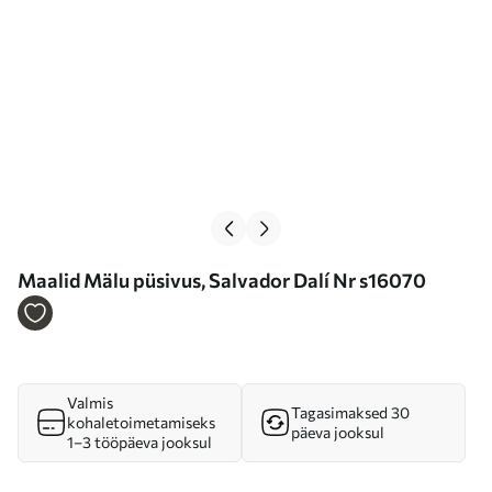
Maalid Mälu püsivus, Salvador Dalí Nr s16070
Valmis
Tagasimaksed 30
kohaletoimetamiseks
päeva jooksul
1–3 tööpäeva jooksul