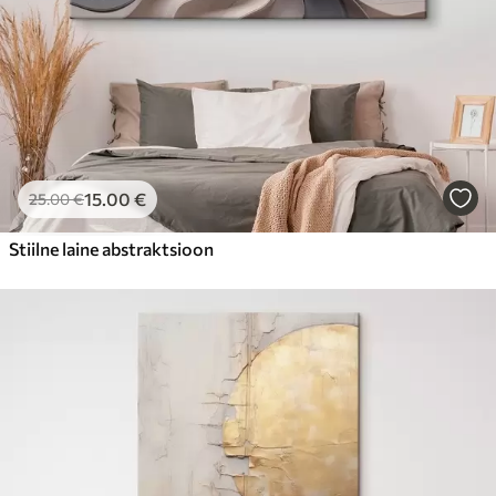
15
.00
€
25
.00
€
Stiilne laine abstraktsioon