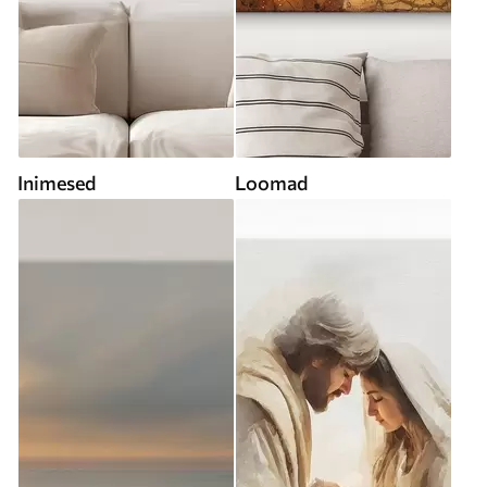
Inimesed
Loomad