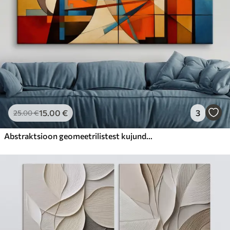
15
.00
€
3
25
.00
€
Abstraktsioon geomeetrilistest kujunditest