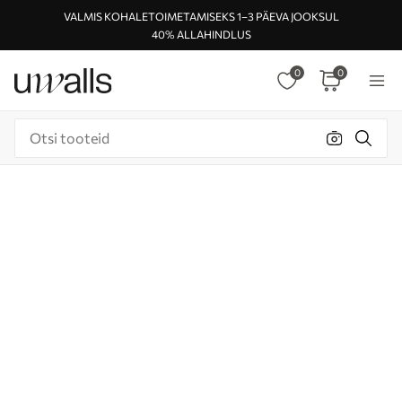
VALMIS KOHALETOIMETAMISEKS 1–3 PÄEVA JOOKSUL
40% ALLAHINDLUS
0
0