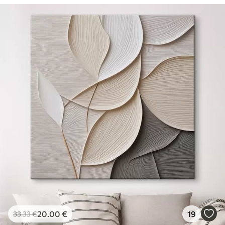
20
.00
€
19
33
.33
€