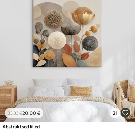
20
.00
€
21
33
.33
€
Abstraktsed lilled