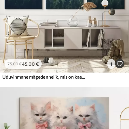
45
.00
€
1
75
.00
€
Uduvihmane mägede ahelik, mis on kaetud pehme rohelise ja sinise värviga