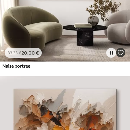
20
.00
€
11
33
.33
€
Naise portree