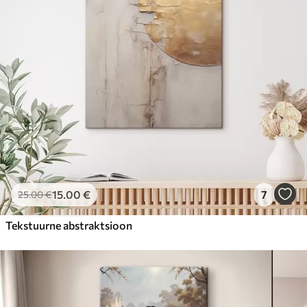
15
.00
€
7
25
.00
€
Tekstuurne abstraktsioon