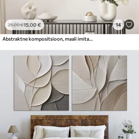
15
.00
€
14
25
.00
€
Abstraktne kompositsioon, maali imitatsioon