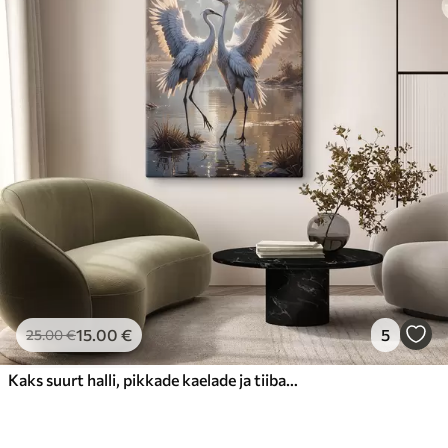
15
.00
€
5
25
.00
€
Kaks suurt halli, pikkade kaelade ja tiibadega kraanat, mis seisavad puudest ümbritsetud udujärves