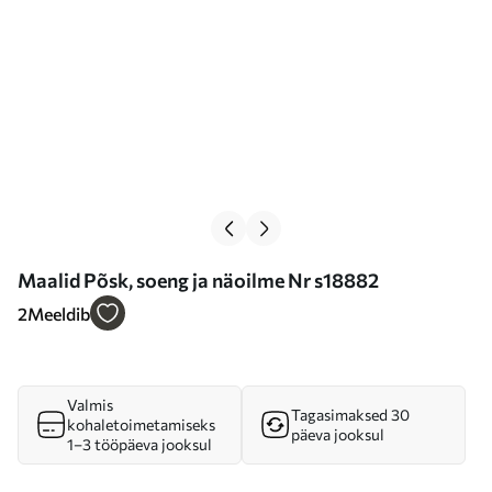
Maalid Põsk, soeng ja näoilme Nr s18882
2
Meeldib
Valmis
Tagasimaksed 30
kohaletoimetamiseks
päeva jooksul
1–3 tööpäeva jooksul