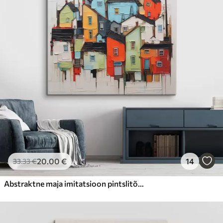
20
.00
€
14
33
.33
€
Abstraktne maja imitatsioon pintslitõmme