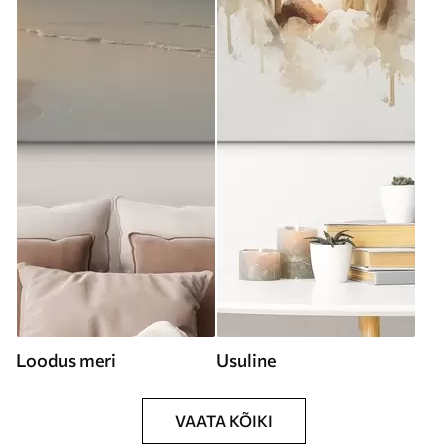
Loodus meri
Usuline
VAATA KÕIKI