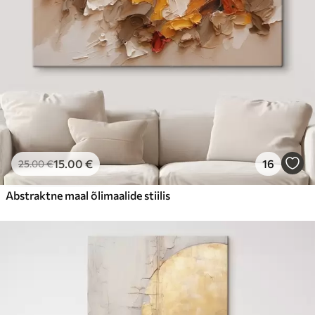
15
.00
€
16
25
.00
€
Abstraktne maal õlimaalide stiilis