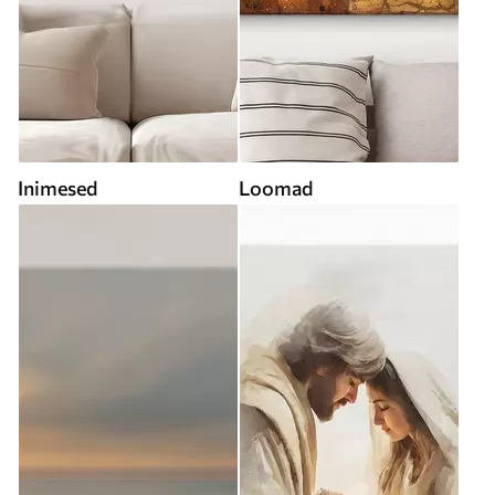
Inimesed
Loomad