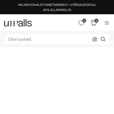
VALMIS KOHALETOIMETAMISEKS 1–3 PÄEVA JOOKSUL
40% ALLAHINDLUS
0
0