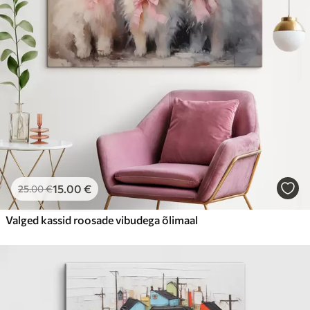
15
.00
€
25
.00
€
Valged kassid roosade vibudega õlimaal