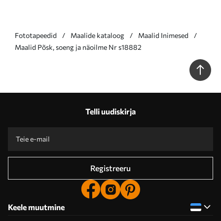
Fototapeedid
Maalide kataloog
Maalid Inimesed
Maalid Põsk, soeng ja näoilme Nr s18882
Telli uudiskirja
Registreeru
Keele muutmine