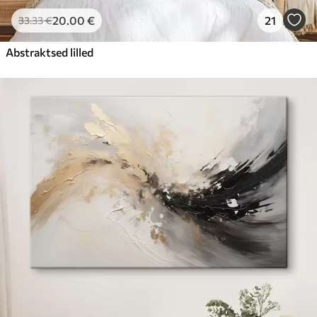
20
.00
€
21
33
.33
€
Abstraktsed lilled