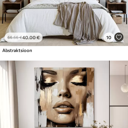
40
.00
€
10
66
.66
€
Abstraktsioon