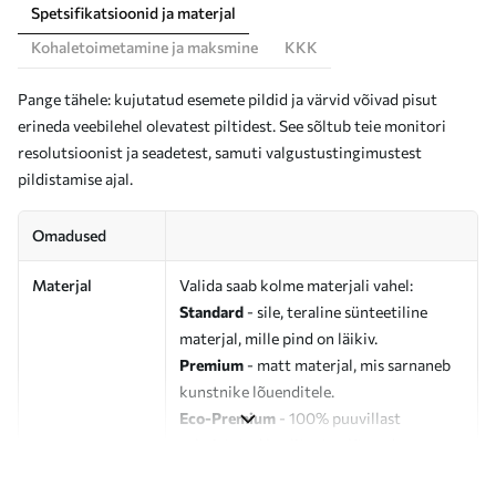
Spetsifikatsioonid ja materjal
Kohaletoimetamine ja maksmine
KKK
Pange tähele: kujutatud esemete pildid ja värvid võivad pisut
erineda veebilehel olevatest piltidest. See sõltub teie monitori
resolutsioonist ja seadetest, samuti valgustustingimustest
pildistamise ajal.
Omadused
Materjal
Valida saab kolme materjali vahel:
Standard
- sile, teraline sünteetiline
materjal, mille pind on läikiv.
Premium
- matt materjal, mis sarnaneb
kunstnike lõuenditele.
Eco-Premium
- 100% puuvillast
valmistatud kvaliteetne lõuend.
Autor
UWALLS