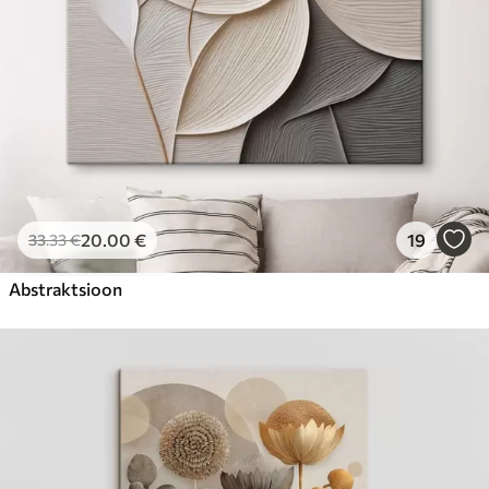
20
.00
€
19
33
.33
€
Abstraktsioon