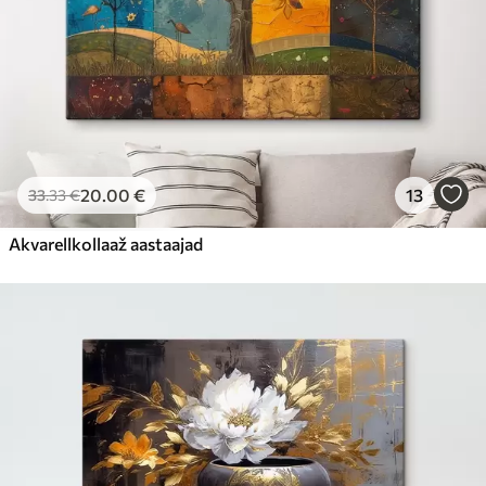
20
.00
€
13
33
.33
€
Akvarellkollaaž aastaajad