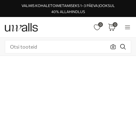
VALMIS KOHALETOIMETAMISEKS 1–3 PÄEVA JOOKSUL
40% ALLAHINDLUS
0
0