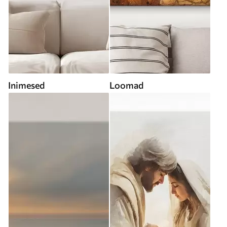
Inimesed
Loomad