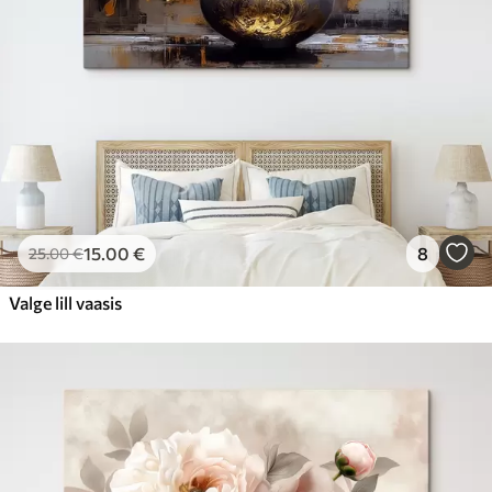
15
.00
€
8
25
.00
€
Valge lill vaasis