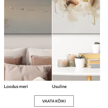
Loodus meri
Usuline
VAATA KÕIKI