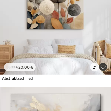
20
.00
€
21
33
.33
€
Abstraktsed lilled