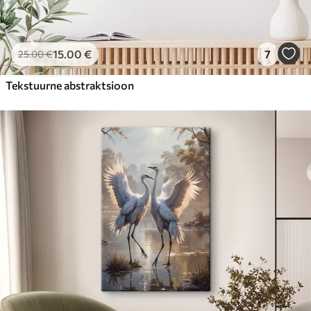
15
.00
€
7
25
.00
€
Tekstuurne abstraktsioon