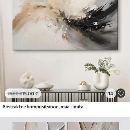
15
.00
€
14
25
.00
€
Abstraktne kompositsioon, maali imitatsioon