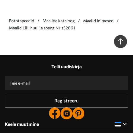
Fototapeedid
Maalide kataloog
Maalid Inimesed
Maalid Lill, huul ja soeng Nr s32861
Telli uudiskirja
Registreeru
Keele muutmine