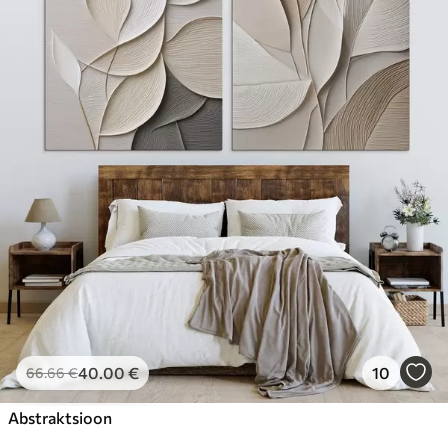
40
.00
€
10
66
.66
€
Abstraktsioon