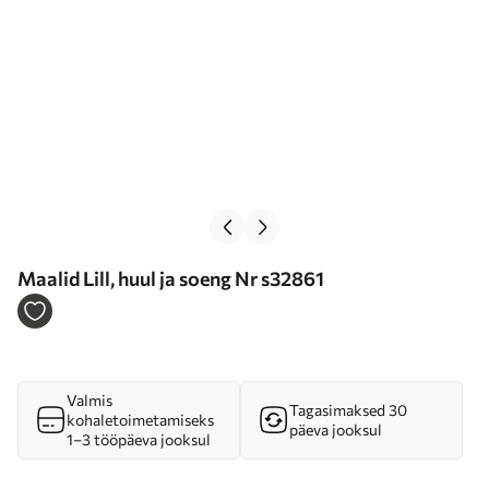
Maalid Lill, huul ja soeng Nr s32861
Valmis
Tagasimaksed 30
kohaletoimetamiseks
päeva jooksul
1–3 tööpäeva jooksul