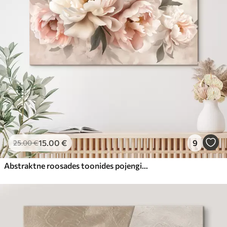
15
.00
€
9
25
.00
€
Abstraktne roosades toonides pojengide kimp