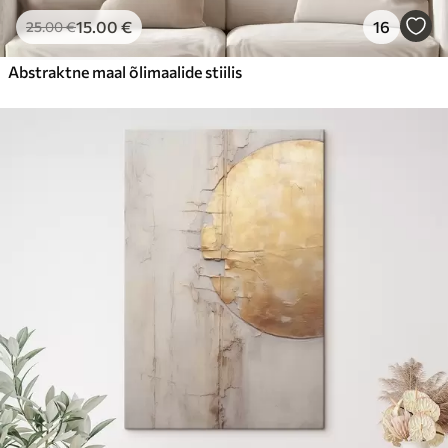
15
.00
€
16
25
.00
€
Abstraktne maal õlimaalide stiilis