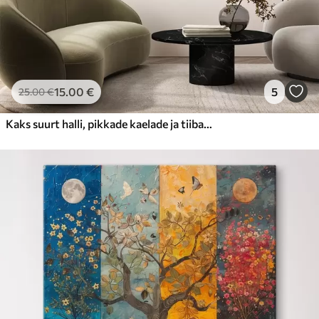
15
.00
€
5
25
.00
€
Kaks suurt halli, pikkade kaelade ja tiibadega kraanat, mis seisavad puudest ümbritsetud udujärves