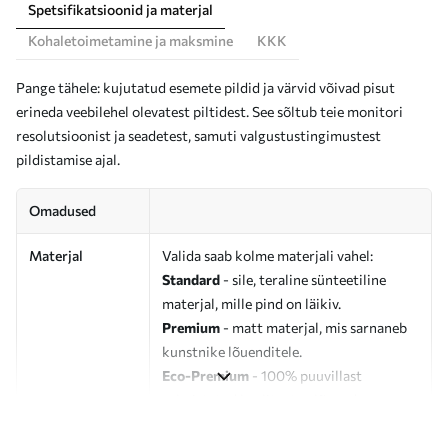
Spetsifikatsioonid ja materjal
Kohaletoimetamine ja maksmine
KKK
Pange tähele: kujutatud esemete pildid ja värvid võivad pisut
erineda veebilehel olevatest piltidest. See sõltub teie monitori
resolutsioonist ja seadetest, samuti valgustustingimustest
pildistamise ajal.
Omadused
Materjal
Valida saab kolme materjali vahel:
Standard
- sile, teraline sünteetiline
materjal, mille pind on läikiv.
Premium
- matt materjal, mis sarnaneb
kunstnike lõuenditele.
Eco-Premium
- 100% puuvillast
valmistatud kvaliteetne lõuend.
Autor
UWALLS