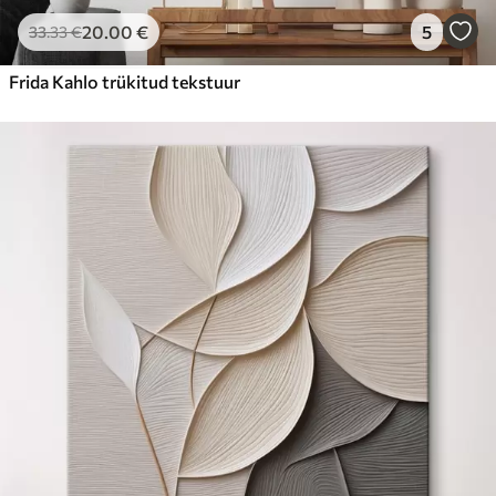
20
.00
€
5
33
.33
€
Frida Kahlo trükitud tekstuur