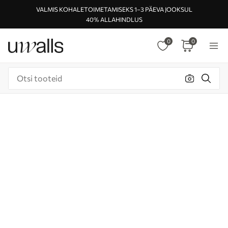
VALMIS KOHALETOIMETAMISEKS 1–3 PÄEVA JOOKSUL
40% ALLAHINDLUS
0
0