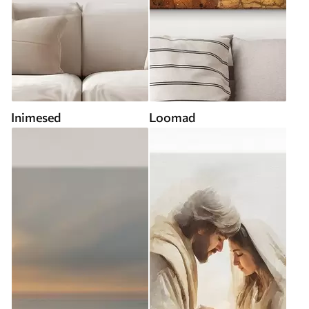
Inimesed
Loomad