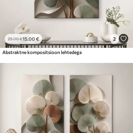
15
.00
€
2
25
.00
€
Abstraktne kompositsioon lehtedega