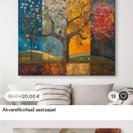
20
.00
€
13
33
.33
€
Akvarellkollaaž aastaajad