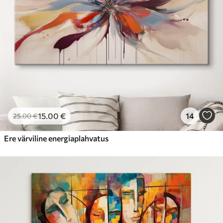
15
.00
€
14
25
.00
€
Ere värviline energiaplahvatus