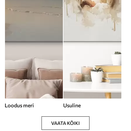
Loodus meri
Usuline
VAATA KÕIKI