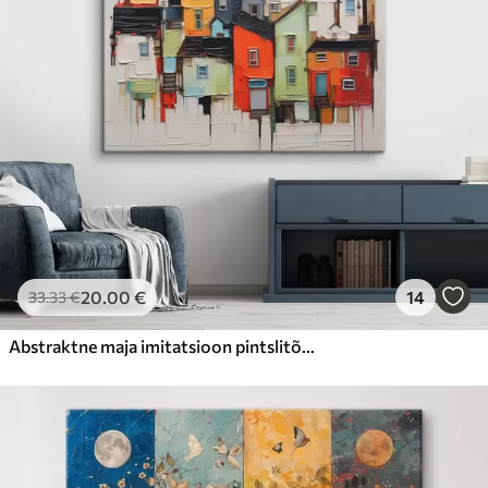
20
.00
€
14
33
.33
€
Abstraktne maja imitatsioon pintslitõmme