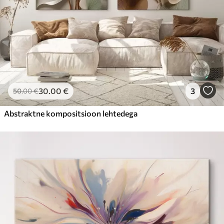
30
.00
€
3
50
.00
€
Abstraktne kompositsioon lehtedega