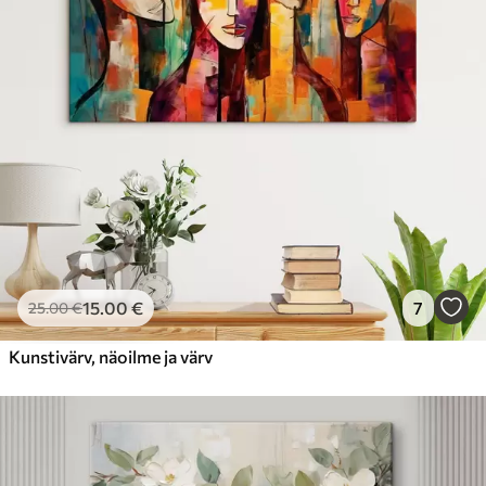
15
.00
€
7
25
.00
€
Kunstivärv, näoilme ja värv