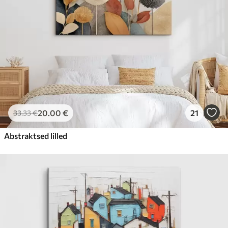
20
.00
€
21
33
.33
€
Abstraktsed lilled