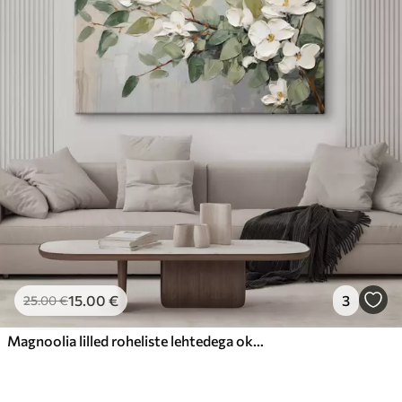
15
.00
€
3
25
.00
€
Magnoolia lilled roheliste lehtedega oksal, pastoosne tekstuurne stiil, pehme värvipalett