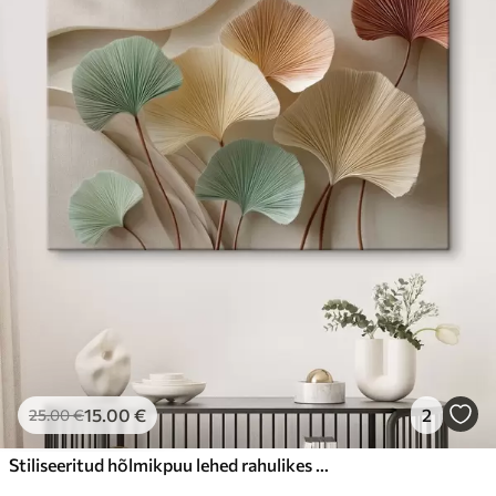
15
.00
€
2
25
.00
€
Stiliseeritud hõlmikpuu lehed rahulikes toonides