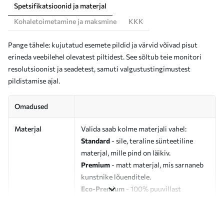
Spetsifikatsioonid ja materjal
Kohaletoimetamine ja maksmine
KKK
Pange tähele: kujutatud esemete pildid ja värvid võivad pisut
erineda veebilehel olevatest piltidest. See sõltub teie monitori
resolutsioonist ja seadetest, samuti valgustustingimustest
pildistamise ajal.
Omadused
Materjal
Valida saab kolme materjali vahel:
Standard
- sile, teraline sünteetiline
materjal, mille pind on läikiv.
Premium
- matt materjal, mis sarnaneb
kunstnike lõuenditele.
Eco-Premium
- 100% puuvillast
valmistatud kvaliteetne lõuend.
Autor
UWALLS