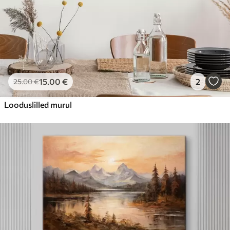
15
.00
€
2
25
.00
€
Looduslilled murul