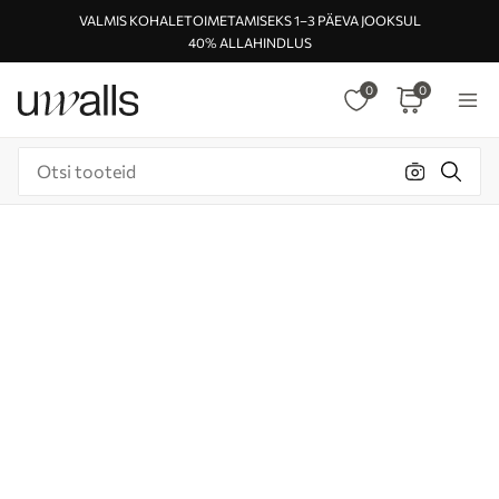
VALMIS KOHALETOIMETAMISEKS 1–3 PÄEVA JOOKSUL
40% ALLAHINDLUS
0
0