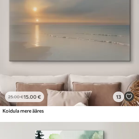
15
.00
€
13
25
.00
€
Koidula mere ääres