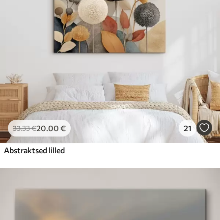
20
.00
€
21
33
.33
€
Abstraktsed lilled