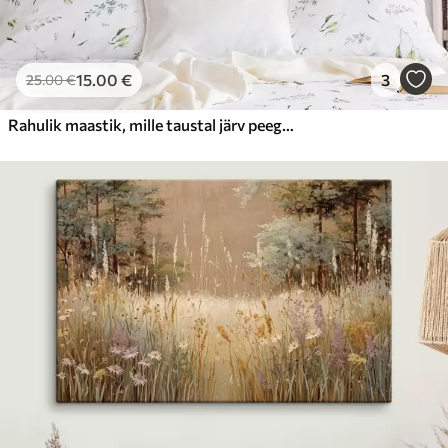
15
.00
€
3
25
.00
€
Rahulik maastik, mille taustal järv peegeldab mägesid ja väike paat vaiksel veekogul