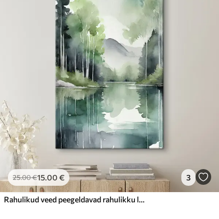
15
.00
€
3
25
.00
€
Rahulikud veed peegeldavad rahulikku loodust