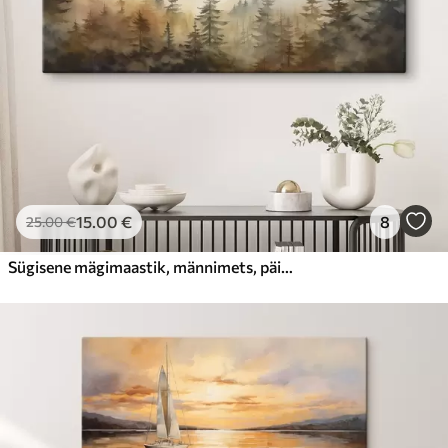
15
.00
€
8
25
.00
€
Sügisene mägimaastik, männimets, päikeseloojang, akvarell