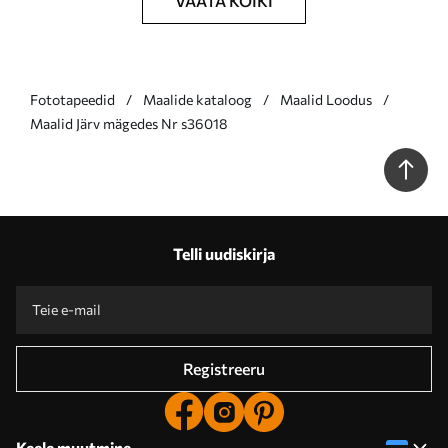
VAATA KÕIKI
Fototapeedid
Maalide kataloog
Maalid Loodus
Maalid Järv mägedes Nr s36018
Telli uudiskirja
Registreeru
Keele muutmine