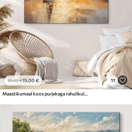
15
.00
€
11
25
.00
€
Maastikumaal koos purjekaga rahulikul merel, oranžikas ja kollane taevas, kauged mäed