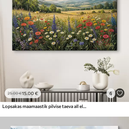
15
.00
€
6
25
.00
€
Lopsakas maamaastik pilvise taeva all elava värviliste lilledega täidetud metslilleniiduga