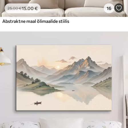
15
.00
€
16
25
.00
€
Abstraktne maal õlimaalide stiilis