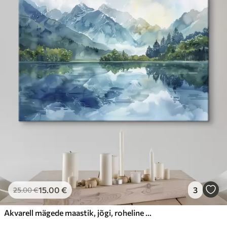
15
.00
€
3
25
.00
€
Akvarell mägede maastik, jõgi, roheline ja sinine värvid