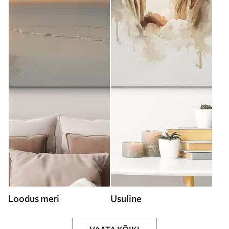
Loodus meri
Usuline