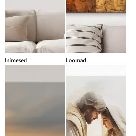
Inimesed
Loomad