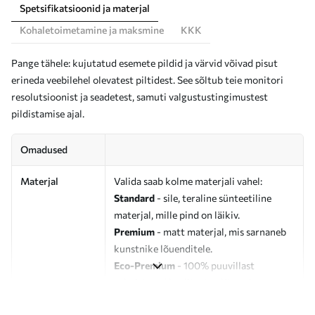
Spetsifikatsioonid ja materjal
Kohaletoimetamine ja maksmine
KKK
Pange tähele: kujutatud esemete pildid ja värvid võivad pisut
erineda veebilehel olevatest piltidest. See sõltub teie monitori
resolutsioonist ja seadetest, samuti valgustustingimustest
pildistamise ajal.
Omadused
Materjal
Valida saab kolme materjali vahel:
Standard
- sile, teraline sünteetiline
materjal, mille pind on läikiv.
Premium
- matt materjal, mis sarnaneb
kunstnike lõuenditele.
Eco-Premium
- 100% puuvillast
valmistatud kvaliteetne lõuend.
Autor
UWALLS