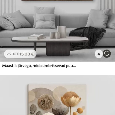
15
.00
€
4
25
.00
€
Maastik järvega, mida ümbritsevad puud ja mäed taustal, oranž taevas koos päikesega