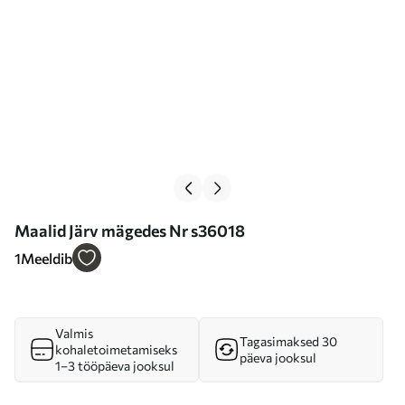
Maalid Järv mägedes Nr s36018
1
Meeldib
Valmis
Tagasimaksed 30
kohaletoimetamiseks
päeva jooksul
1–3 tööpäeva jooksul