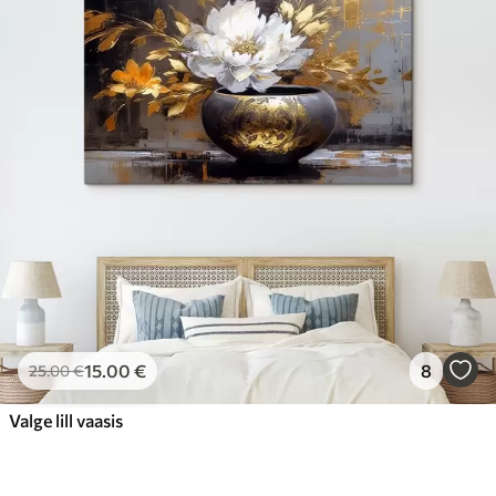
15
.00
€
8
25
.00
€
Valge lill vaasis