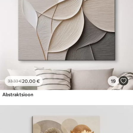
20
.00
€
19
33
.33
€
Abstraktsioon