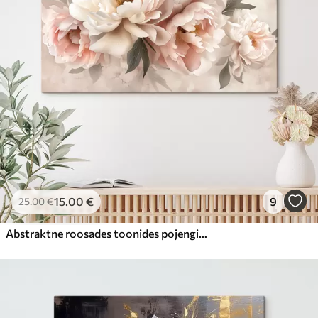
15
.00
€
9
25
.00
€
Abstraktne roosades toonides pojengide kimp