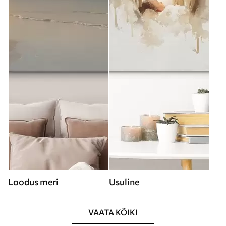
Loodus meri
Usuline
VAATA KÕIKI