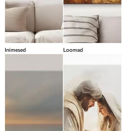
Inimesed
Loomad