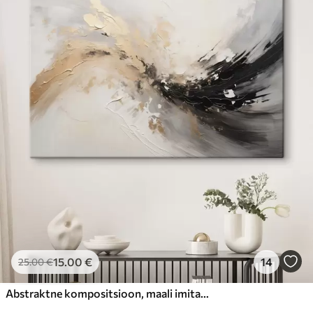
15
.00
€
14
25
.00
€
Abstraktne kompositsioon, maali imitatsioon