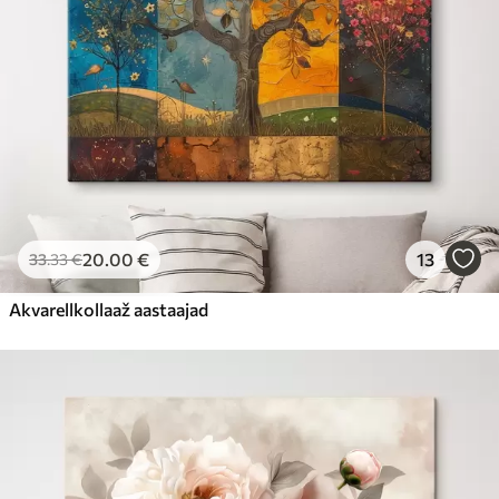
20
.00
€
13
33
.33
€
Akvarellkollaaž aastaajad