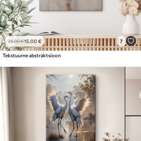
15
.00
€
7
25
.00
€
Tekstuurne abstraktsioon