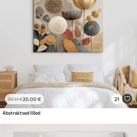
20
.00
€
21
33
.33
€
Abstraktsed lilled