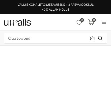
VALMIS KOHALETOIMETAMISEKS 1–3 PÄEVA JOOKSUL
40% ALLAHINDLUS
0
0