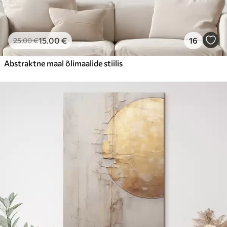
15
.00
€
16
25
.00
€
Abstraktne maal õlimaalide stiilis