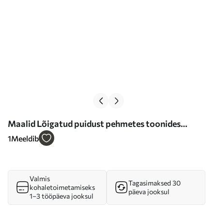
Maalid Lõigatud puidust pehmetes toonides
sõrmus Nr s36005
1
Meeldib
Valmis
Tagasimaksed 30
kohaletoimetamiseks
päeva jooksul
1–3 tööpäeva jooksul