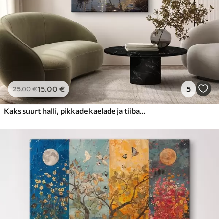
15
.00
€
5
25
.00
€
Kaks suurt halli, pikkade kaelade ja tiibadega kraanat, mis seisavad puudest ümbritsetud udujärves