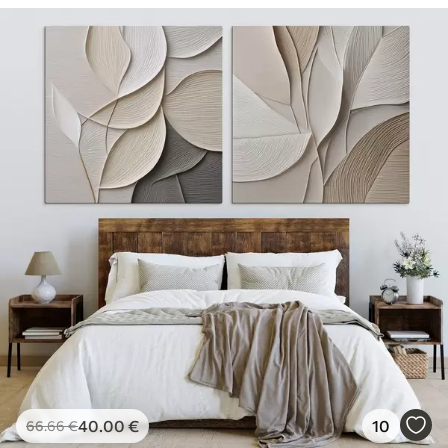
40
.00
€
10
66
.66
€