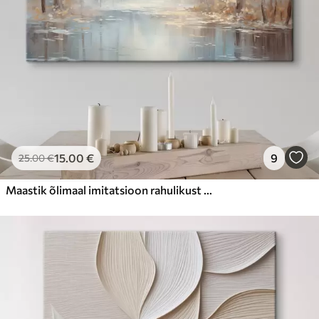
15
.00
€
9
25
.00
€
Maastik õlimaal imitatsioon rahulikust jõest, mis peegeldab pehmet valgust, mida ümbritsevad sügisesed puud