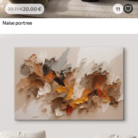
20
.00
€
11
33
.33
€
Naise portree