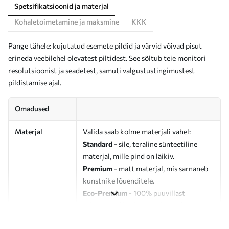
Spetsifikatsioonid ja materjal
Kohaletoimetamine ja maksmine
KKK
Pange tähele: kujutatud esemete pildid ja värvid võivad pisut
erineda veebilehel olevatest piltidest. See sõltub teie monitori
resolutsioonist ja seadetest, samuti valgustustingimustest
pildistamise ajal.
Omadused
Materjal
Valida saab kolme materjali vahel:
Standard
- sile, teraline sünteetiline
materjal, mille pind on läikiv.
Premium
- matt materjal, mis sarnaneb
kunstnike lõuenditele.
Eco-Premium
- 100% puuvillast
valmistatud kvaliteetne lõuend.
Autor
UWALLS