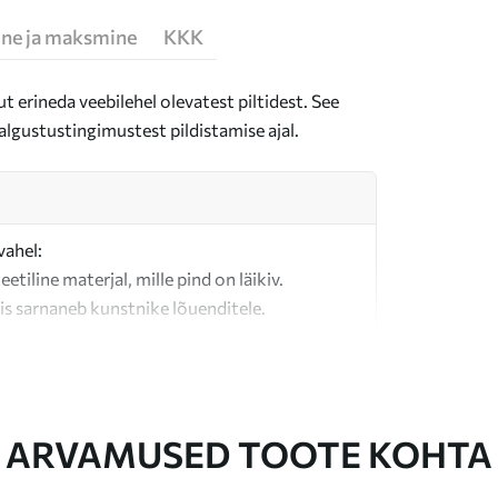
ne ja maksmine
KKK
t erineda veebilehel olevatest piltidest. See
algustustingimustest pildistamise ajal.
vahel:
teetiline materjal, mille pind on läikiv.
is sarnaneb kunstnike lõuenditele.
last valmistatud kvaliteetne lõuend.
ARVAMUSED TOOTE KOHTA