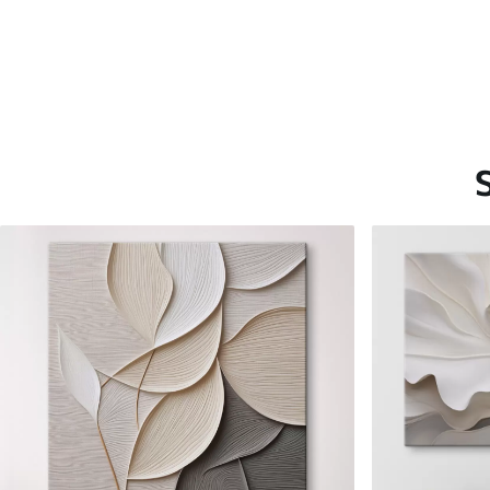
Saadaolevad materjalid
Standard
Premium
Hind Alates
15
.00
€
Hind Alates
19
.00
€