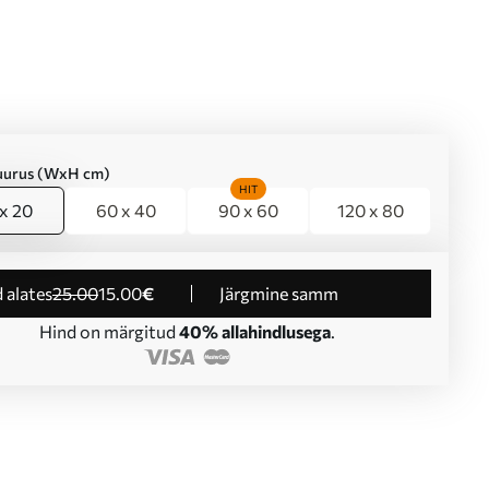
suurus (WxH cm)
HIT
x 20
60 x 40
90 x 60
120 x 80
d alates
25
.00
15
.00
€
Järgmine samm
Hind on märgitud
40% allahindlusega
.