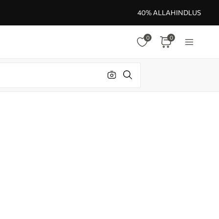
40% ALLAHINDLUS
0
0