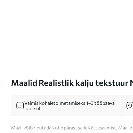
Maalid Realistlik kalju tekstuur
Valmis kohaletoimetamiseks 1–3 tööpäeva
jooksul
Maali võib riputada kohe pärast selle kättesaamist. Maal o