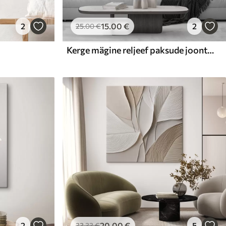
2
15
.00
€
2
25
.00
€
Kerge mägine reljeef paksude joontega
2
20
.00
€
5
33
.33
€