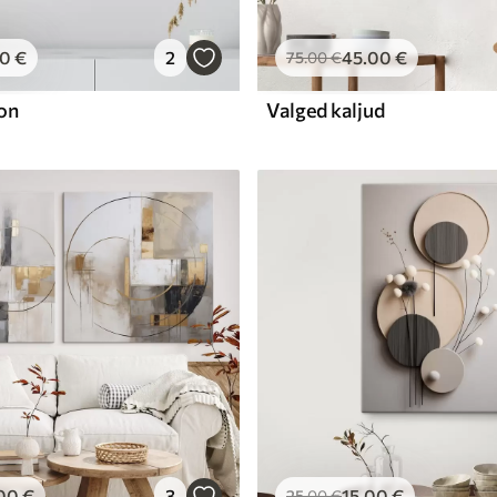
00
€
2
45
.00
€
75
.00
€
on
Valged kaljud
00
€
3
15
.00
€
25
.00
€