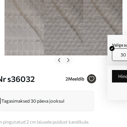
Valige 
30 
Hin
 Nr s36032
2
Meeldib
Tagasimaksed 30 päeva jooksul
n pingutatud 2 cm laiusele puidust kandikule.