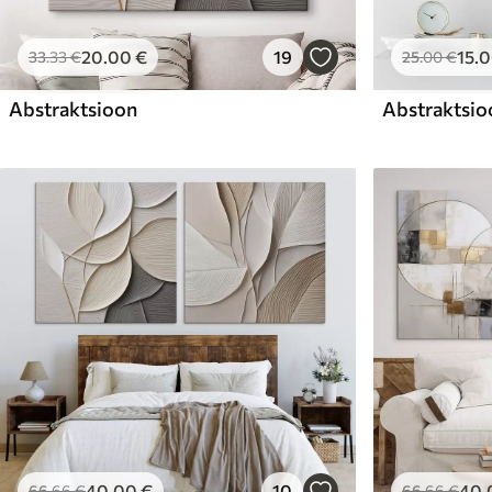
20
.00
€
19
15
.
33
.33
€
25
.00
€
Abstraktsioon
Abstraktsio
40
.00
€
10
40
.
66
.66
€
66
.66
€