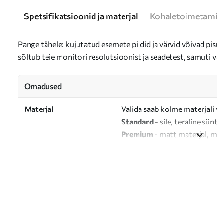
Spetsifikatsioonid ja materjal
Kohaletoimetami
Pange tähele: kujutatud esemete pildid ja värvid võivad pisu
sõltub teie monitori resolutsioonist ja seadetest, samuti v
Omadused
Materjal
Valida saab kolme materjali 
Standard
- sile, teraline sün
Premium
- matt materjal, m
Eco-Premium
- 100% puuvil
Autor
UWALLS
Artikli number
s36032
Lisaks
Võite lisada lakikihti.