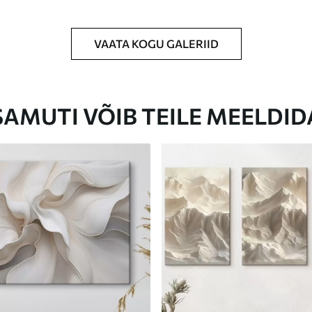
VAATA KOGU GALERIID
Eco-Premium
Hind Alates
23
.00
€
SAMUTI VÕIB TEILE MEELDID