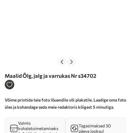
Maalid Õlg, jalg ja varrukas Nr s34702
Võime printida teie foto lõuendile või plakatile. Laadige oma foto
üles ja kohandage seda meie redaktoris kõigest 5 minutiga.
Valmis
Tagasimaksed 30
kohaletoimetamiseks
päeva jooksul