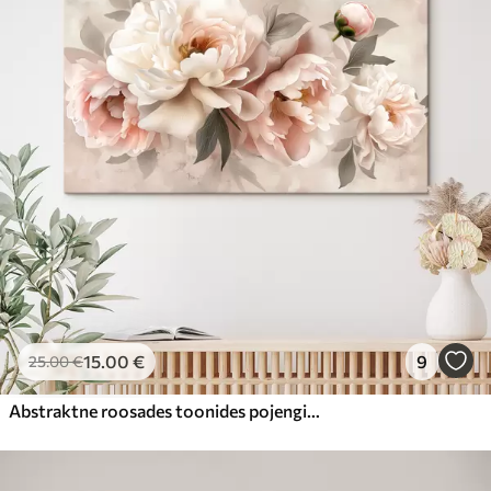
15
.00
€
9
25
.00
€
Abstraktne roosades toonides pojengide kimp