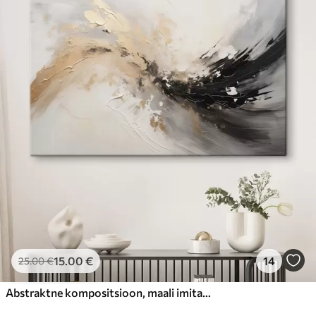
15
.00
€
14
25
.00
€
Abstraktne kompositsioon, maali imitatsioon