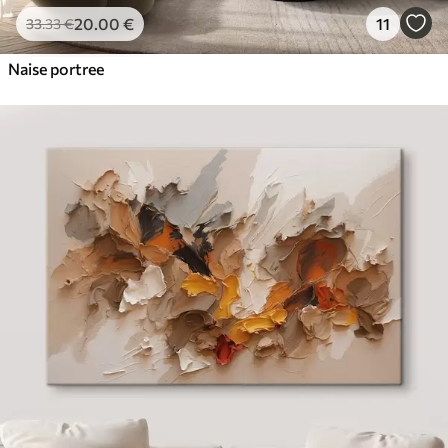
20
.00
€
11
33
.33
€
Naise portree