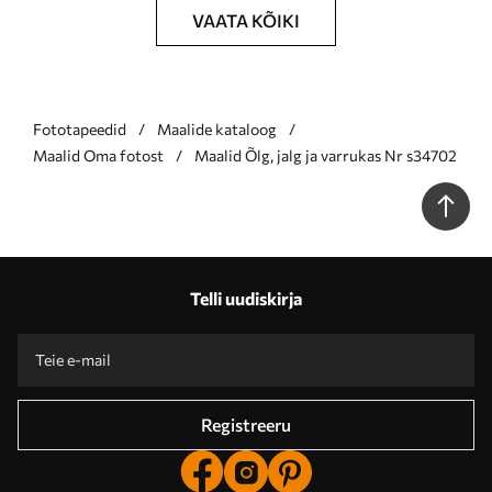
VAATA KÕIKI
Fototapeedid
Maalide kataloog
Maalid Oma fotost
Maalid Õlg, jalg ja varrukas Nr s34702
Telli uudiskirja
Registreeru