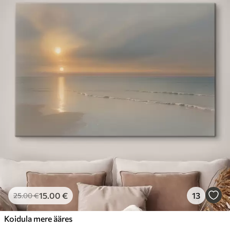
15
.00
€
13
25
.00
€
Koidula mere ääres