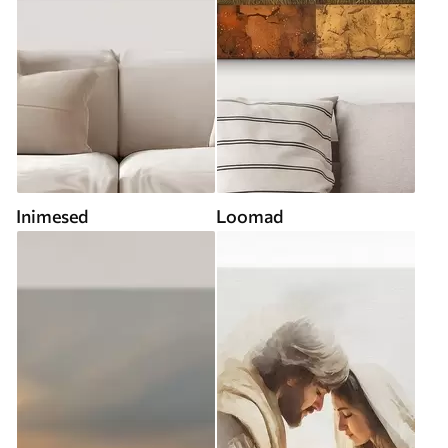
Inimesed
Loomad