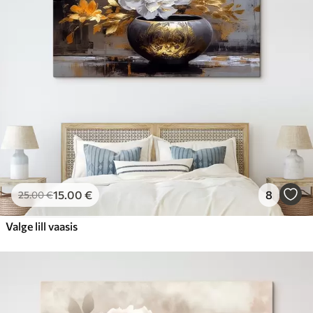
15
.00
€
8
25
.00
€
Valge lill vaasis