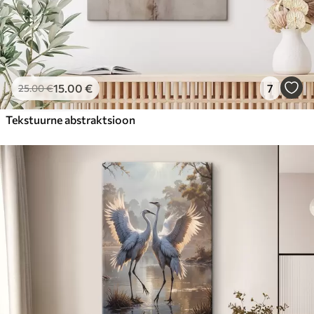
15
.00
€
7
25
.00
€
Tekstuurne abstraktsioon