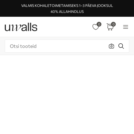
VALMIS KOHALETOIMETAMISEKS 1–3 PÄEVA JOOKSUL
40% ALLAHINDLUS
0
0