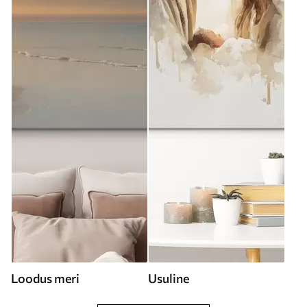
Loodus meri
Usuline