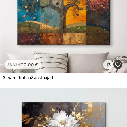
20
.00
€
13
33
.33
€
Akvarellkollaaž aastaajad