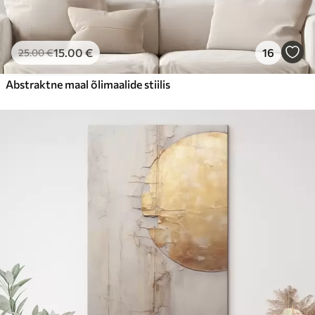
15
.00
€
16
25
.00
€
Abstraktne maal õlimaalide stiilis