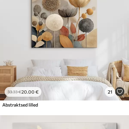
20
.00
€
21
33
.33
€
Abstraktsed lilled