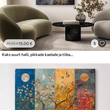
15
.00
€
5
25
.00
€
Kaks suurt halli, pikkade kaelade ja tiibadega kraanat, mis seisavad puudest ümbritsetud udujärves