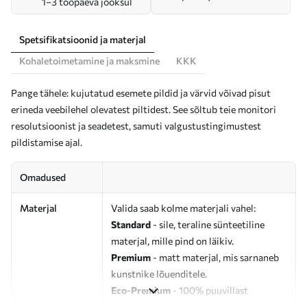
1–3 tööpäeva jooksul
Spetsifikatsioonid ja materjal
Kohaletoimetamine ja maksmine
KKK
Pange tähele: kujutatud esemete pildid ja värvid võivad pisut
erineda veebilehel olevatest piltidest. See sõltub teie monitori
resolutsioonist ja seadetest, samuti valgustustingimustest
pildistamise ajal.
Omadused
Materjal
Valida saab kolme materjali vahel:
Standard
- sile, teraline sünteetiline
materjal, mille pind on läikiv.
Premium
- matt materjal, mis sarnaneb
kunstnike lõuenditele.
Eco-Premium
- 100% puuvillast
valmistatud kvaliteetne lõuend.