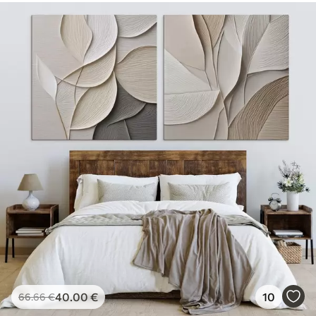
40
.00
€
10
66
.66
€