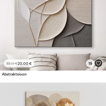
20
.00
€
19
33
.33
€
Abstraktsioon