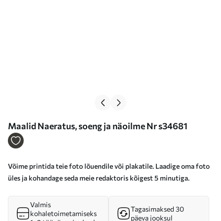
Maalid Naeratus, soeng ja näoilme Nr s34681
Võime printida teie foto lõuendile või plakatile. Laadige oma foto
üles ja kohandage seda meie redaktoris kõigest 5 minutiga.
Valmis
Tagasimaksed 30
kohaletoimetamiseks
päeva jooksul