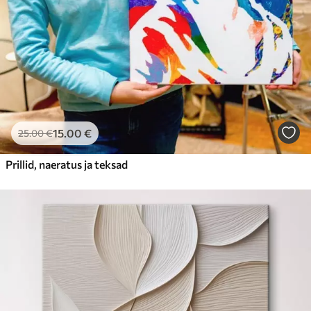
15
.00
€
25
.00
€
Prillid, naeratus ja teksad