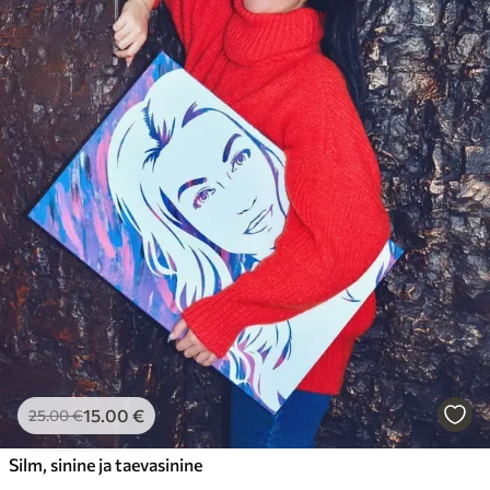
15
.00
€
25
.00
€
Silm, sinine ja taevasinine