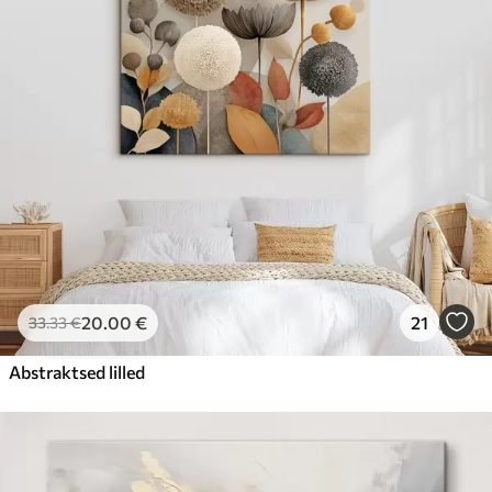
20
.00
€
21
33
.33
€
Abstraktsed lilled