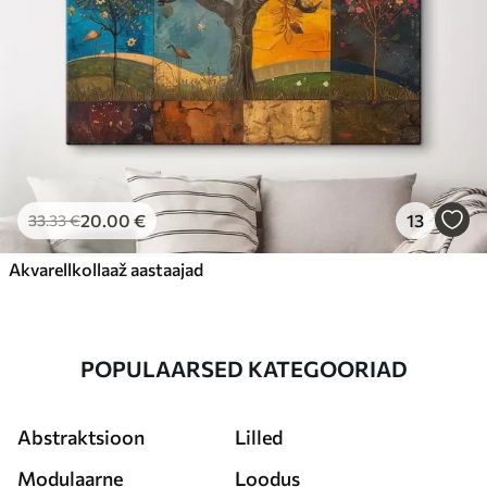
20
.00
€
13
33
.33
€
Akvarellkollaaž aastaajad
POPULAARSED KATEGOORIAD
Abstraktsioon
Lilled
Modulaarne
Loodus