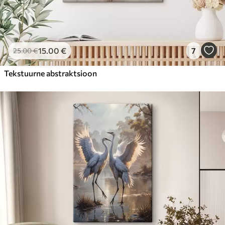
15
.00
€
7
25
.00
€
Tekstuurne abstraktsioon