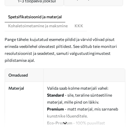
1–3 tööpäeva jooksul
Spetsifikatsioonid ja materjal
Kohaletoimetamine ja maksmine
KKK
Pange tähele: kujutatud esemete pildid ja värvid võivad pisut
erineda veebilehel olevatest piltidest. See sõltub teie monitori
resolutsioonist ja seadetest, samuti valgustustingimustest
pildistamise ajal.
Omadused
Materjal
Valida saab kolme materjali vahel:
Standard
- sile, teraline sünteetiline
materjal, mille pind on läikiv.
Premium
- matt materjal, mis sarnaneb
kunstnike lõuenditele.
Eco-Premium
- 100% puuvillast
valmistatud kvaliteetne lõuend.