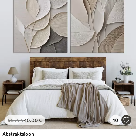
40
.00
€
10
66
.66
€
Abstraktsioon