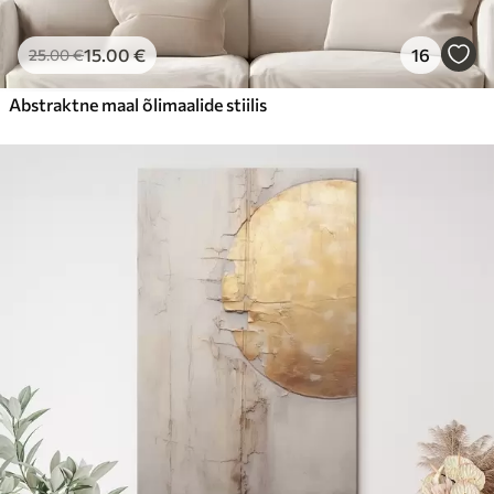
15
.00
€
16
25
.00
€
Abstraktne maal õlimaalide stiilis