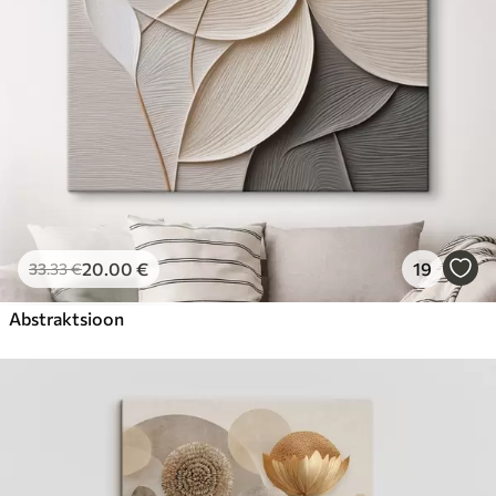
20
.00
€
19
33
.33
€
Abstraktsioon