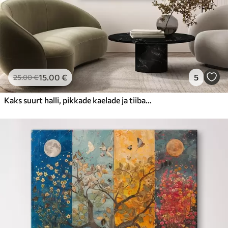
15
.00
€
5
25
.00
€
Kaks suurt halli, pikkade kaelade ja tiibadega kraanat, mis seisavad puudest ümbritsetud udujärves