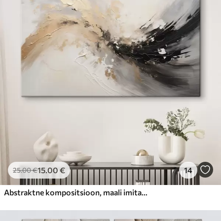
15
.00
€
14
25
.00
€
Abstraktne kompositsioon, maali imitatsioon