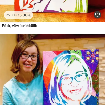
15
.00
€
25
.00
€
Põsk, värv ja ristkülik