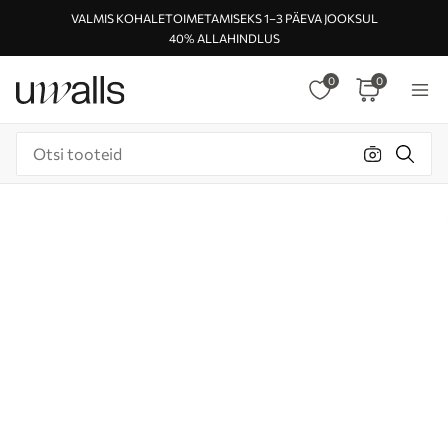
VALMIS KOHALETOIMETAMISEKS 1–3 PÄEVA JOOKSUL
40% ALLAHINDLUS
0
0