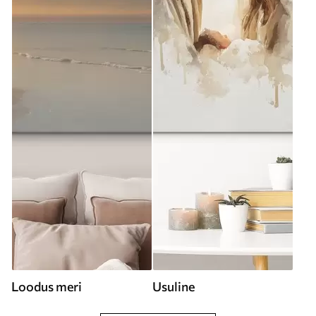
Loodus meri
Usuline