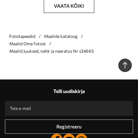
VAATA KÕIKI
Fototapeedid
Maalide kataloog
Maalid Oma fotost
Maalid Juuksed, nahk ja naeratus Nr s34665
Telli uudiskirja
Registreeru