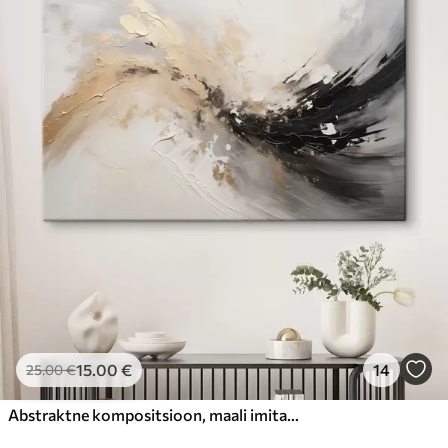
15
.00
€
14
25
.00
€
Abstraktne kompositsioon, maali imitatsioon