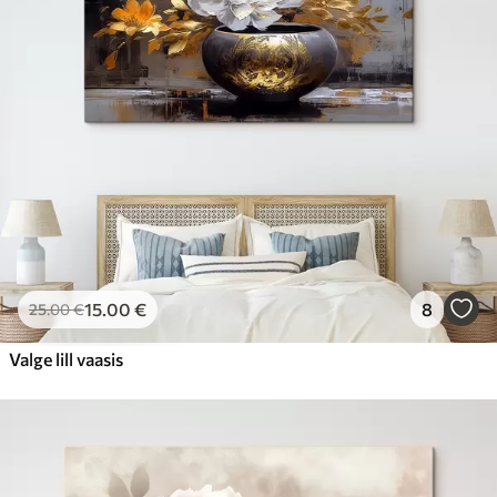
15
.00
€
8
25
.00
€
Valge lill vaasis