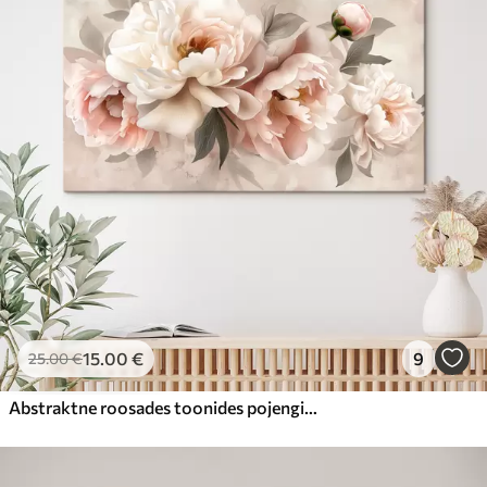
15
.00
€
9
25
.00
€
Abstraktne roosades toonides pojengide kimp