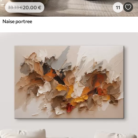
20
.00
€
11
33
.33
€
Naise portree