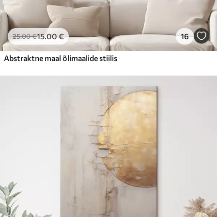
15
.00
€
16
25
.00
€
Abstraktne maal õlimaalide stiilis