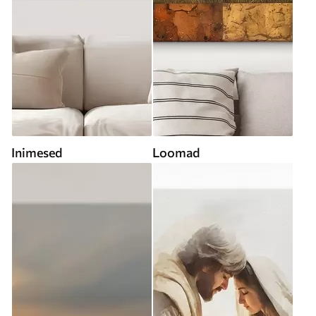
Inimesed
Loomad