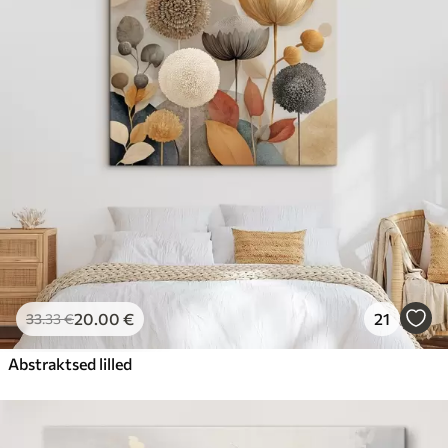
20
.00
€
21
33
.33
€
Abstraktsed lilled