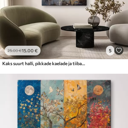
15
.00
€
5
25
.00
€
Kaks suurt halli, pikkade kaelade ja tiibadega kraanat, mis seisavad puudest ümbritsetud udujärves