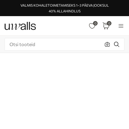
VALMIS KOHALETOIMETAMISEKS 1–3 PÄEVA JOOKSUL
40% ALLAHINDLUS
0
0