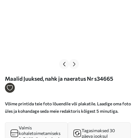
Maalid Juuksed, nahk ja naeratus Nr s34665
Võime printida teie foto lõuendile või plakatile. Laadige oma foto
üles ja kohandage seda meie redaktoris kõigest 5 minutiga.
Valmis
Tagasimaksed 30
kohaletoimetamiseks
päeva jooksul