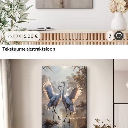
15
.00
€
7
25
.00
€
Tekstuurne abstraktsioon