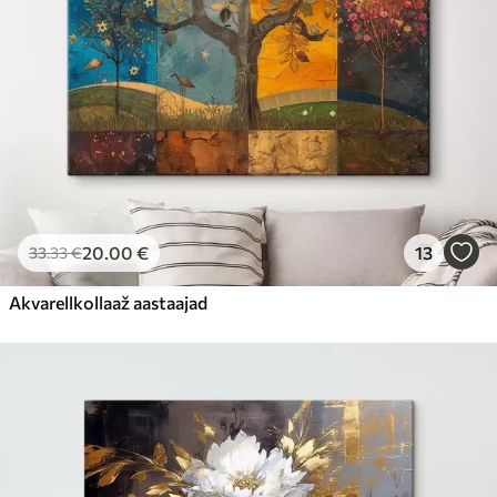
20
.00
€
13
33
.33
€
Akvarellkollaaž aastaajad