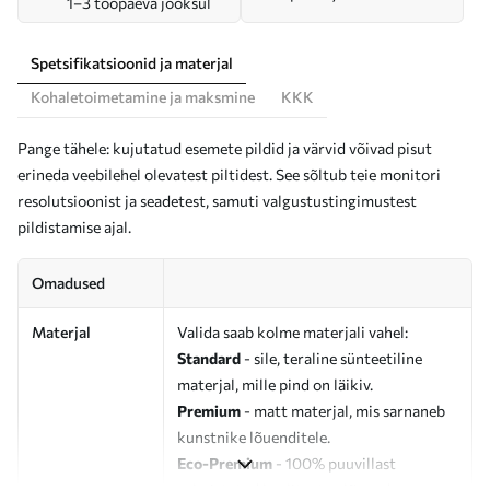
1–3 tööpäeva jooksul
Spetsifikatsioonid ja materjal
Kohaletoimetamine ja maksmine
KKK
Pange tähele: kujutatud esemete pildid ja värvid võivad pisut
erineda veebilehel olevatest piltidest. See sõltub teie monitori
resolutsioonist ja seadetest, samuti valgustustingimustest
pildistamise ajal.
Omadused
Materjal
Valida saab kolme materjali vahel:
Standard
- sile, teraline sünteetiline
materjal, mille pind on läikiv.
Premium
- matt materjal, mis sarnaneb
kunstnike lõuenditele.
Eco-Premium
- 100% puuvillast
valmistatud kvaliteetne lõuend.