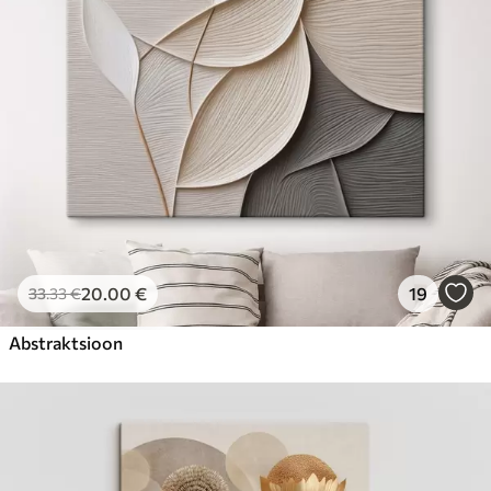
20
.00
€
19
33
.33
€
Abstraktsioon