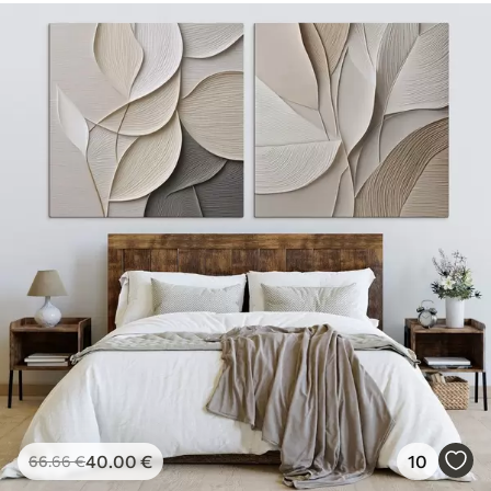
40
.00
€
10
66
.66
€