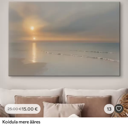
15
.00
€
13
25
.00
€
Koidula mere ääres