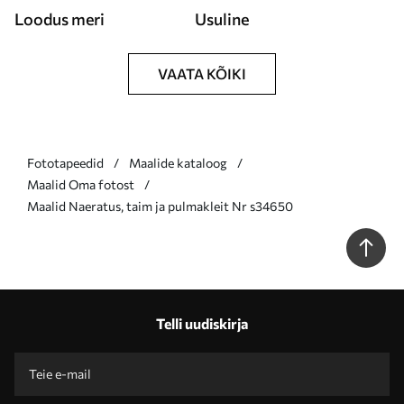
Loodus meri
Usuline
VAATA KÕIKI
Fototapeedid
Maalide kataloog
Maalid Oma fotost
Maalid Naeratus, taim ja pulmakleit Nr s34650
Telli uudiskirja