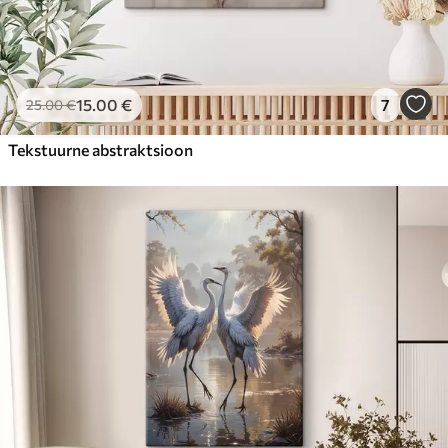
15
.00
€
7
25
.00
€
Tekstuurne abstraktsioon