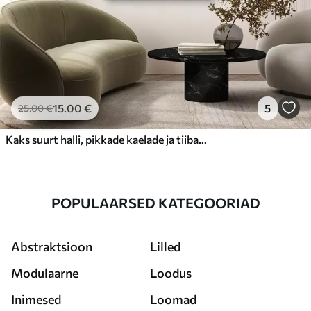
15
.00
€
5
25
.00
€
Kaks suurt halli, pikkade kaelade ja tiibadega kraanat, mis seisavad puudest ümbritsetud udujärves
POPULAARSED KATEGOORIAD
Abstraktsioon
Lilled
Modulaarne
Loodus
Inimesed
Loomad