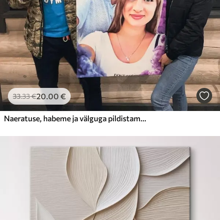
20
.00
€
33
.33
€
Naeratuse, habeme ja välguga pildistamine