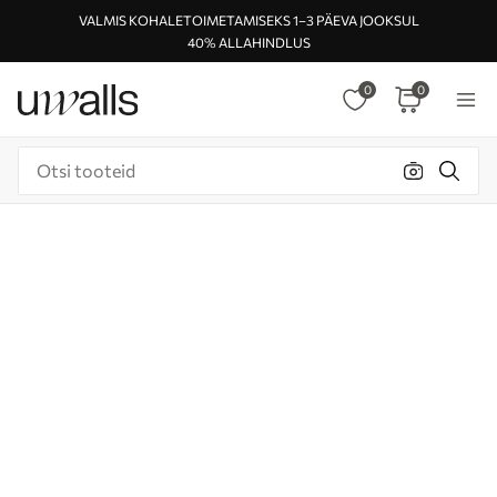
VALMIS KOHALETOIMETAMISEKS 1–3 PÄEVA JOOKSUL
40% ALLAHINDLUS
0
0