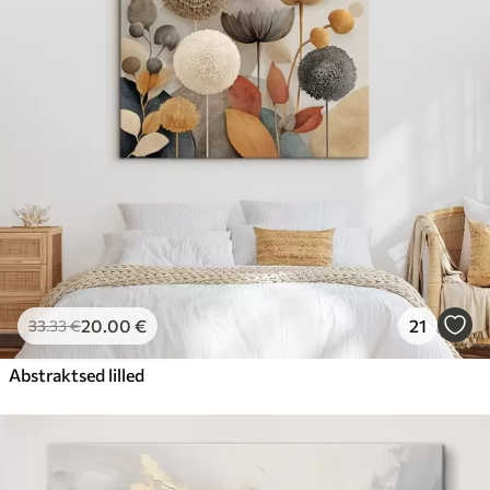
20
.00
€
21
33
.33
€
Abstraktsed lilled