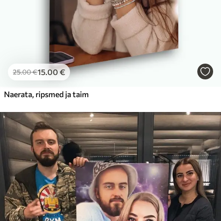
15
.00
€
25
.00
€
Naerata, ripsmed ja taim