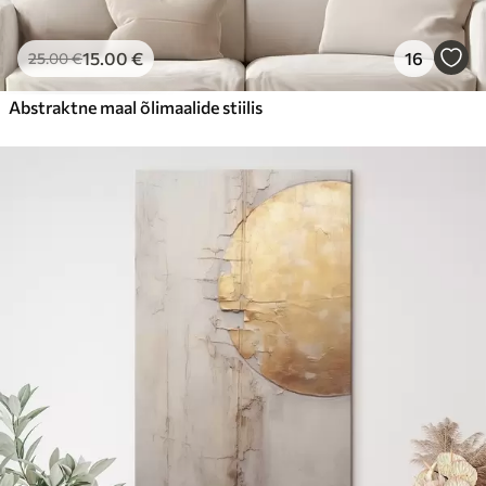
15
.00
€
16
25
.00
€
Abstraktne maal õlimaalide stiilis