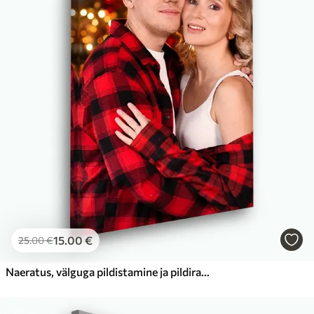
15
.00
€
25
.00
€
Naeratus, välguga pildistamine ja pildiraam