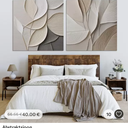
40
.00
€
10
66
.66
€
Abstraktsioon