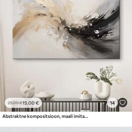
15
.00
€
14
25
.00
€
Abstraktne kompositsioon, maali imitatsioon