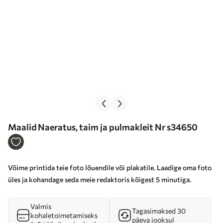
Maalid Naeratus, taim ja pulmakleit Nr s34650
Võime printida teie foto lõuendile või plakatile. Laadige oma foto
üles ja kohandage seda meie redaktoris kõigest 5 minutiga.
Valmis
Tagasimaksed 30
kohaletoimetamiseks
päeva jooksul