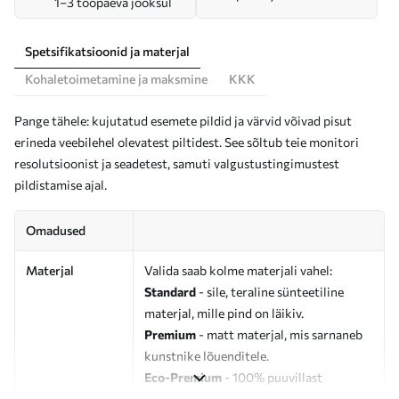
1–3 tööpäeva jooksul
Spetsifikatsioonid ja materjal
Kohaletoimetamine ja maksmine
KKK
Pange tähele: kujutatud esemete pildid ja värvid võivad pisut
erineda veebilehel olevatest piltidest. See sõltub teie monitori
resolutsioonist ja seadetest, samuti valgustustingimustest
pildistamise ajal.
Omadused
Materjal
Valida saab kolme materjali vahel:
Standard
- sile, teraline sünteetiline
materjal, mille pind on läikiv.
Premium
- matt materjal, mis sarnaneb
kunstnike lõuenditele.
Eco-Premium
- 100% puuvillast
valmistatud kvaliteetne lõuend.