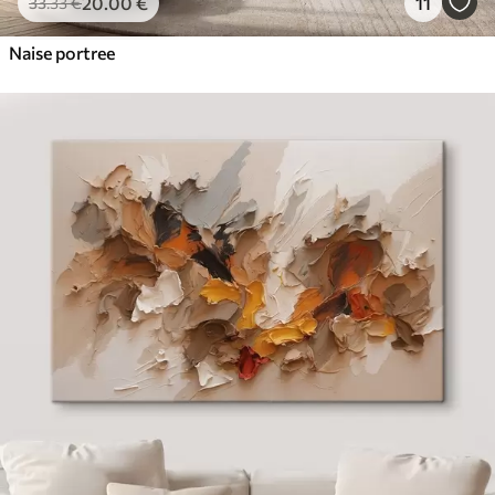
20
.00
€
11
33
.33
€
Naise portree