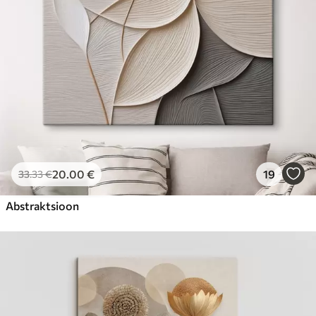
20
.00
€
19
33
.33
€
Abstraktsioon