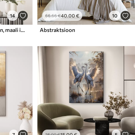
14
40
.00
€
10
66
.66
€
Abstraktne kompositsioon, maali imitatsioon
Abstraktsioon
7
15
.00
€
5
25
.00
€