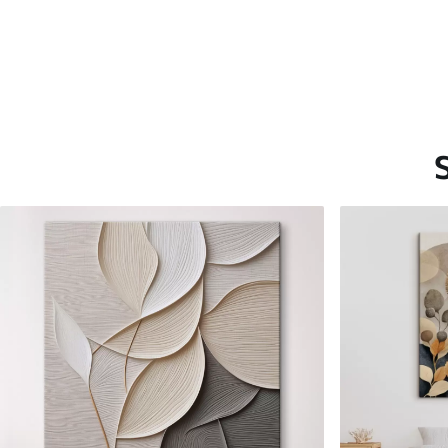
Saadaolevad materjalid
Standard
Premium
Hind Alates
15
.00
€
Hind Alates
19
.00
€