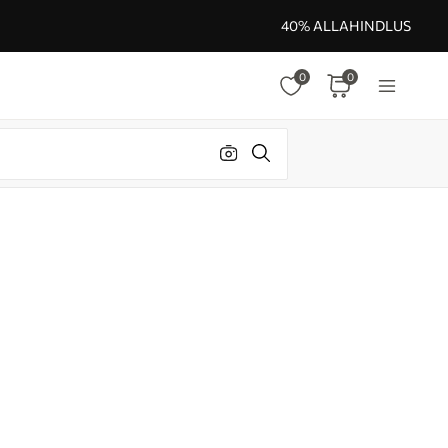
40% ALLAHINDLUS
0
0