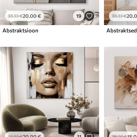
20
.00
€
19
20
.
33
.33
€
33
.33
€
Abstraktsioon
Abstraktsed 
20
.00
€
11
15
.
33
.33
€
25
.00
€