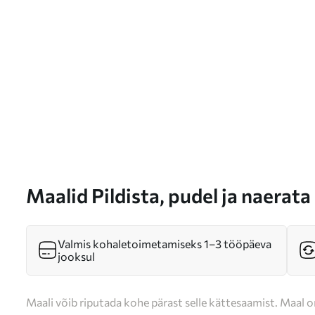
Maalid Pildista, pudel ja naerat
Valmis kohaletoimetamiseks 1–3 tööpäeva
jooksul
Maali võib riputada kohe pärast selle kättesaamist. Maal o