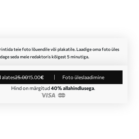
intida teie foto lõuendile või plakatile. Laadige oma foto üles
dage seda meie redaktoris kõigest 5 minutiga.
d alates
25
.00
15
.00
€
Foto üleslaadimine
Hind on märgitud
40% allahindlusega
.