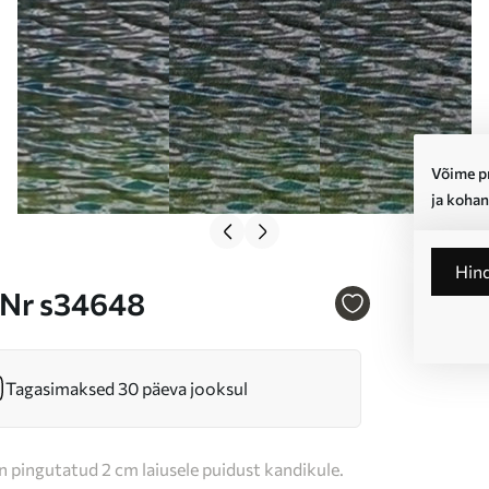
Võime pr
ja kohan
Hin
a Nr s34648
Tagasimaksed 30 päeva jooksul
n pingutatud 2 cm laiusele puidust kandikule.