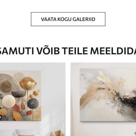
VAATA KOGU GALERIID
Eco-Premium
Hind Alates
23
.00
€
SAMUTI VÕIB TEILE MEELDID