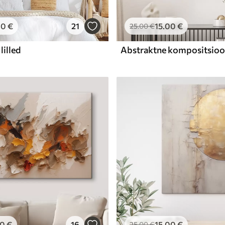
00
€
21
15
.00
€
25
.00
€
lilled
00
€
16
15
.00
€
25
.00
€