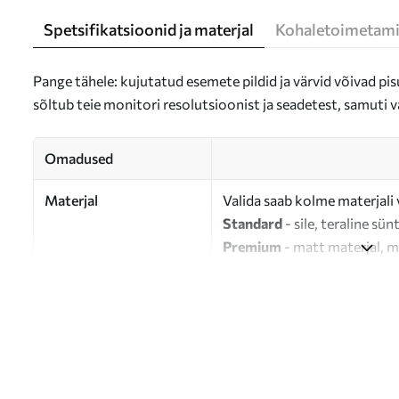
Spetsifikatsioonid ja materjal
Kohaletoimetami
Pange tähele: kujutatud esemete pildid ja värvid võivad pisu
sõltub teie monitori resolutsioonist ja seadetest, samuti v
Omadused
Materjal
Valida saab kolme materjali 
Standard
- sile, teraline sün
Premium
- matt materjal, m
Eco-Premium
- 100% puuvil
Autor
UWALLS
Artikli number
s34648
Lisaks
Võite lisada lakikihti.