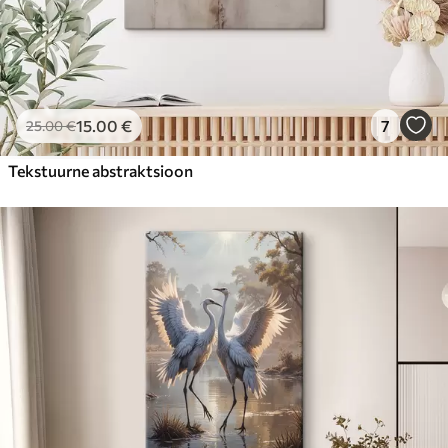
15
.00
€
7
25
.00
€
Tekstuurne abstraktsioon