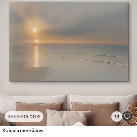
15
.00
€
13
25
.00
€
Koidula mere ääres