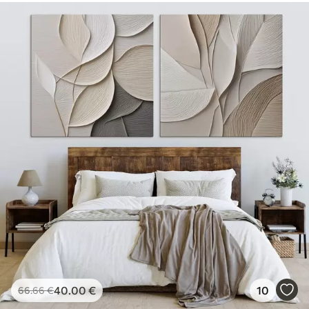
40
.00
€
10
66
.66
€