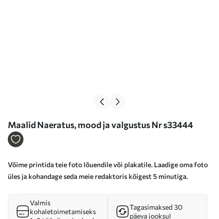
Maalid Naeratus, mood ja valgustus Nr s33444
Võime printida teie foto lõuendile või plakatile. Laadige oma foto
üles ja kohandage seda meie redaktoris kõigest 5 minutiga.
Valmis
Tagasimaksed 30
kohaletoimetamiseks
päeva jooksul