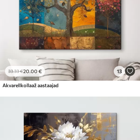
20
.00
€
13
33
.33
€
Akvarellkollaaž aastaajad