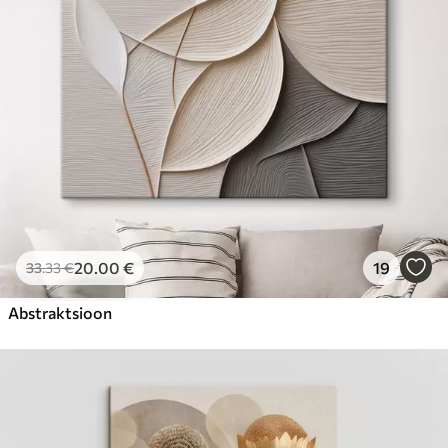
20
.00
€
19
33
.33
€
Abstraktsioon