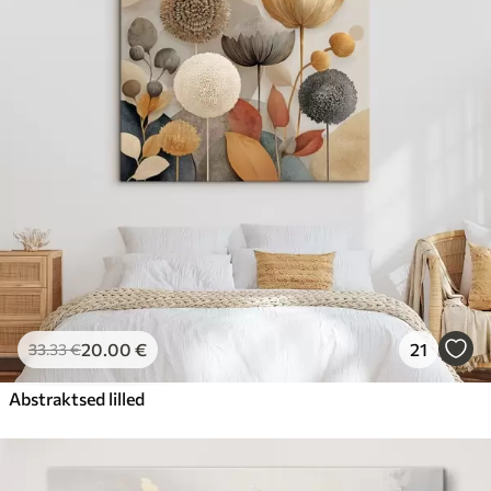
20
.00
€
21
33
.33
€
Abstraktsed lilled