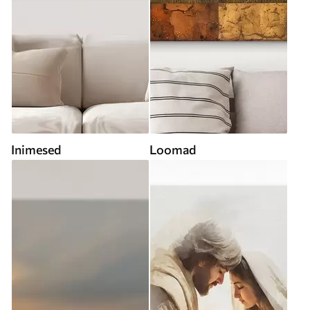
Inimesed
Loomad