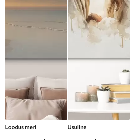
Loodus meri
Usuline