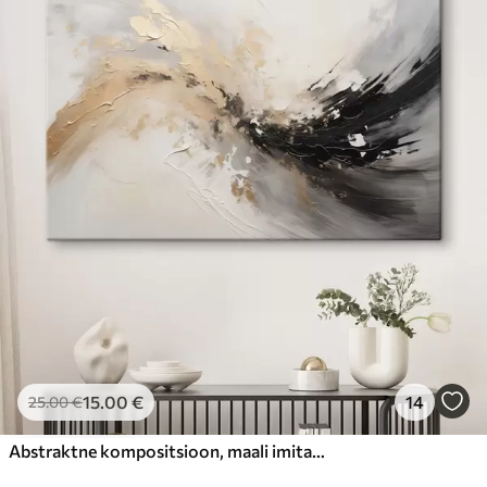
15
.00
€
14
25
.00
€
Abstraktne kompositsioon, maali imitatsioon