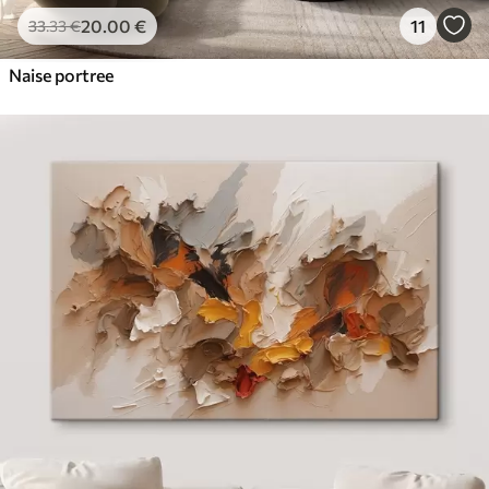
20
.00
€
11
33
.33
€
Naise portree