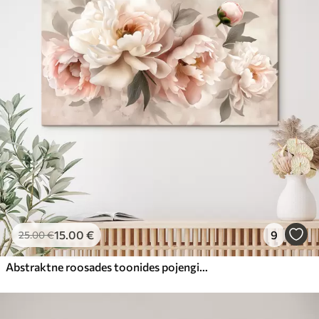
15
.00
€
9
25
.00
€
Abstraktne roosades toonides pojengide kimp