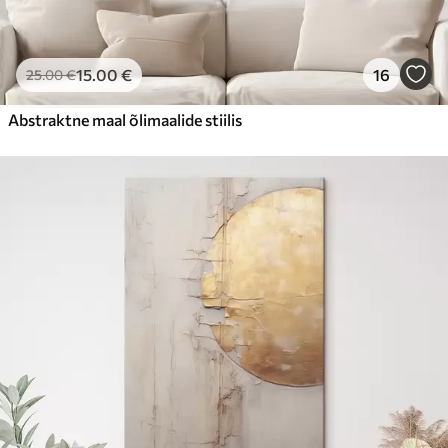
15
.00
€
16
25
.00
€
Abstraktne maal õlimaalide stiilis