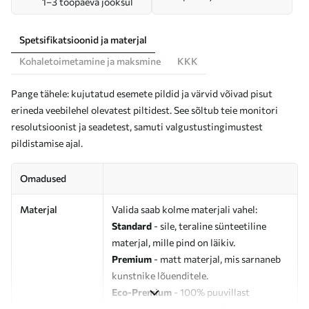
1–3 tööpäeva jooksul
Spetsifikatsioonid ja materjal
Kohaletoimetamine ja maksmine
KKK
Pange tähele: kujutatud esemete pildid ja värvid võivad pisut
erineda veebilehel olevatest piltidest. See sõltub teie monitori
resolutsioonist ja seadetest, samuti valgustustingimustest
pildistamise ajal.
Omadused
Materjal
Valida saab kolme materjali vahel:
Standard
- sile, teraline sünteetiline
materjal, mille pind on läikiv.
Premium
- matt materjal, mis sarnaneb
kunstnike lõuenditele.
Eco-Premium
- 100% puuvillast
valmistatud kvaliteetne lõuend.