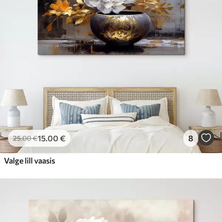
15
.00
€
8
25
.00
€
Valge lill vaasis