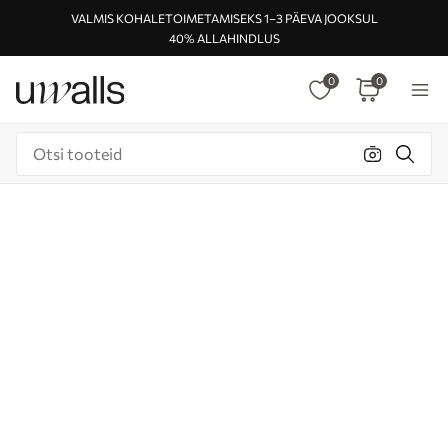
VALMIS KOHALETOIMETAMISEKS 1–3 PÄEVA JOOKSUL
40% ALLAHINDLUS
0
0