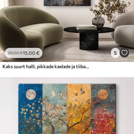
15
.00
€
5
25
.00
€
Kaks suurt halli, pikkade kaelade ja tiibadega kraanat, mis seisavad puudest ümbritsetud udujärves