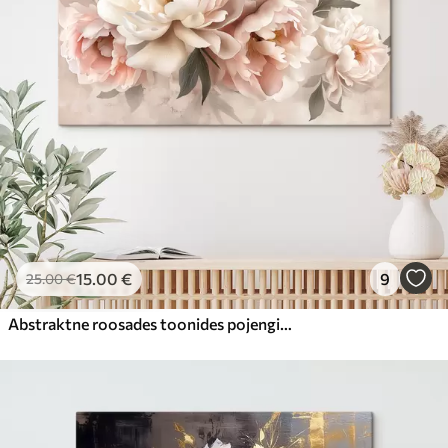
15
.00
€
9
25
.00
€
Abstraktne roosades toonides pojengide kimp