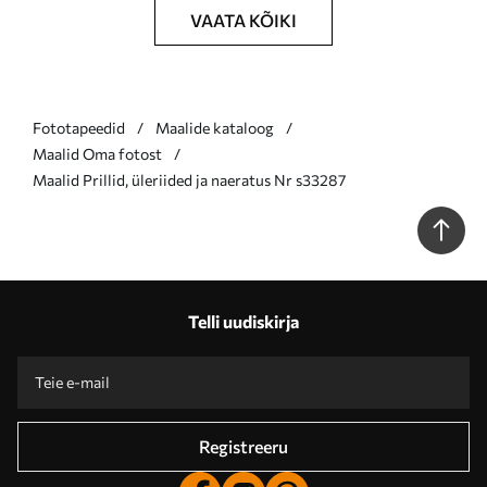
VAATA KÕIKI
Fototapeedid
Maalide kataloog
Maalid Oma fotost
Maalid Prillid, üleriided ja naeratus Nr s33287
Telli uudiskirja
Registreeru