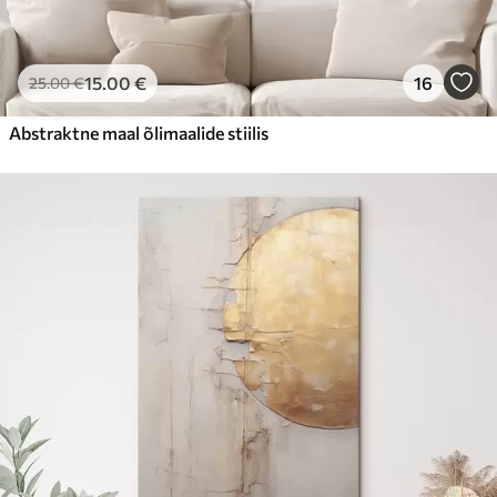
15
.00
€
16
25
.00
€
Abstraktne maal õlimaalide stiilis