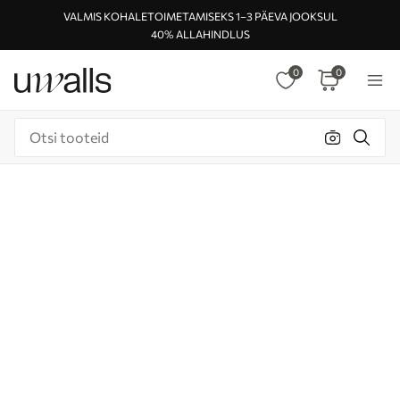
VALMIS KOHALETOIMETAMISEKS 1–3 PÄEVA JOOKSUL
40% ALLAHINDLUS
0
0