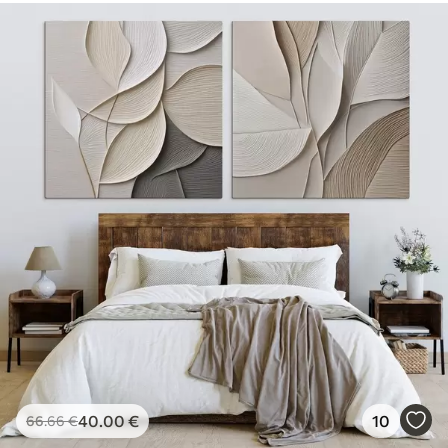
40
.00
€
10
66
.66
€