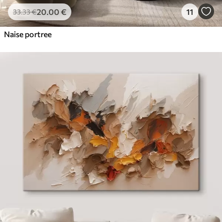
20
.00
€
11
33
.33
€
Naise portree