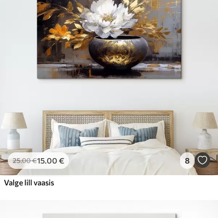
15
.00
€
8
25
.00
€
Valge lill vaasis