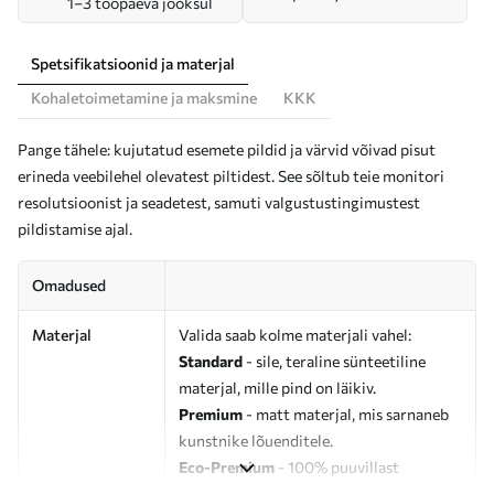
1–3 tööpäeva jooksul
Spetsifikatsioonid ja materjal
Kohaletoimetamine ja maksmine
KKK
Pange tähele: kujutatud esemete pildid ja värvid võivad pisut
erineda veebilehel olevatest piltidest. See sõltub teie monitori
resolutsioonist ja seadetest, samuti valgustustingimustest
pildistamise ajal.
Omadused
Materjal
Valida saab kolme materjali vahel:
Standard
- sile, teraline sünteetiline
materjal, mille pind on läikiv.
Premium
- matt materjal, mis sarnaneb
kunstnike lõuenditele.
Eco-Premium
- 100% puuvillast
valmistatud kvaliteetne lõuend.