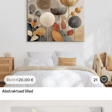
20
.00
€
21
33
.33
€
Abstraktsed lilled