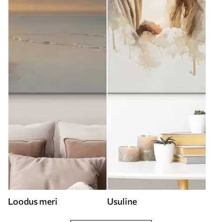
Loodus meri
Usuline