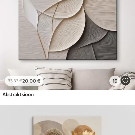
20
.00
€
19
33
.33
€
Abstraktsioon