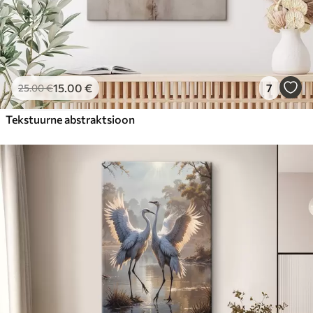
15
.00
€
7
25
.00
€
Tekstuurne abstraktsioon