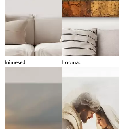
Inimesed
Loomad