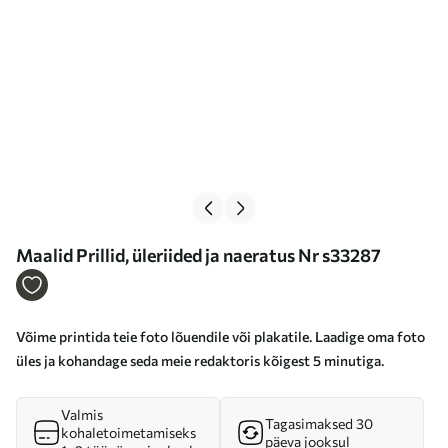
Maalid Prillid, üleriided ja naeratus Nr s33287
Võime printida teie foto lõuendile või plakatile. Laadige oma foto
üles ja kohandage seda meie redaktoris kõigest 5 minutiga.
Valmis
Tagasimaksed 30
kohaletoimetamiseks
päeva jooksul