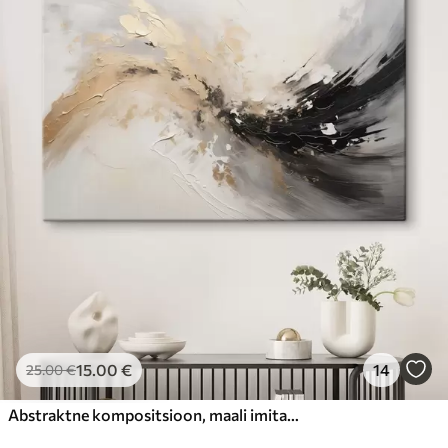
15
.00
€
14
25
.00
€
Abstraktne kompositsioon, maali imitatsioon