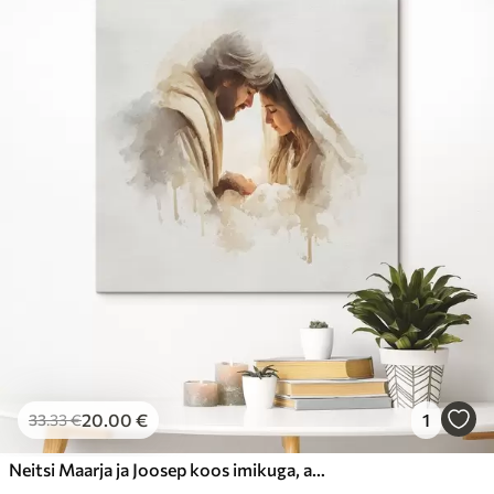
20
.00
€
1
33
.33
€
Neitsi Maarja ja Joosep koos imikuga, akvarellistiilis