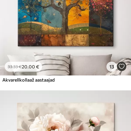
20
.00
€
13
33
.33
€
Akvarellkollaaž aastaajad