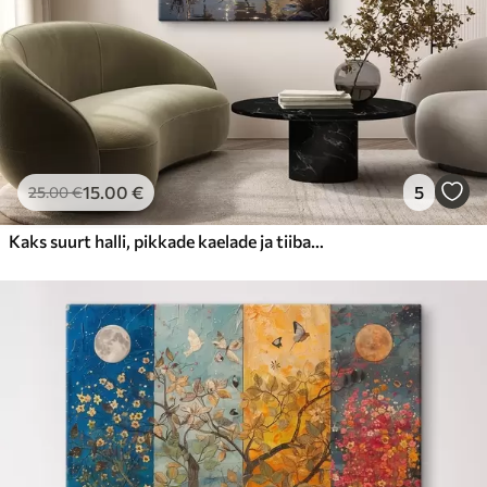
15
.00
€
5
25
.00
€
Kaks suurt halli, pikkade kaelade ja tiibadega kraanat, mis seisavad puudest ümbritsetud udujärves