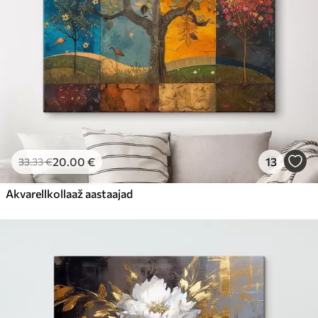
20
.00
€
13
33
.33
€
Akvarellkollaaž aastaajad