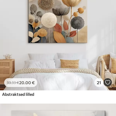
20
.00
€
21
33
.33
€
Abstraktsed lilled