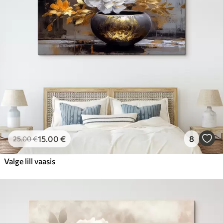
15
.00
€
8
25
.00
€
Valge lill vaasis