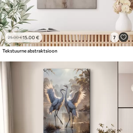
15
.00
€
7
25
.00
€
Tekstuurne abstraktsioon