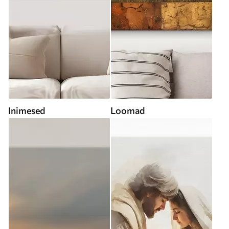
Inimesed
Loomad