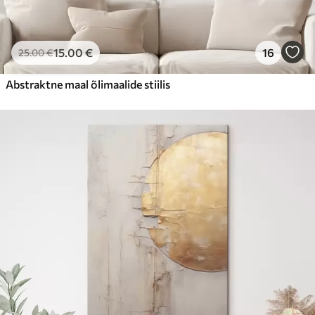
15
.00
€
16
25
.00
€
Abstraktne maal õlimaalide stiilis