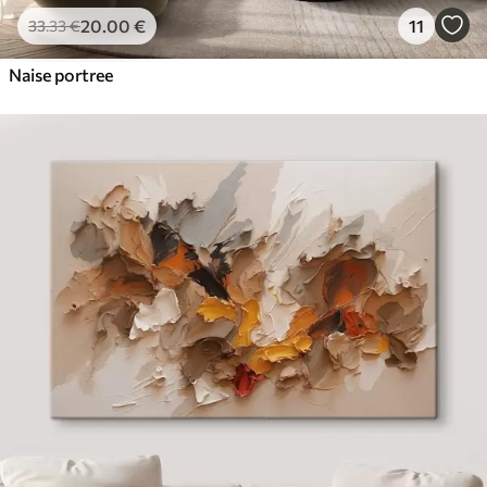
20
.00
€
11
33
.33
€
Naise portree