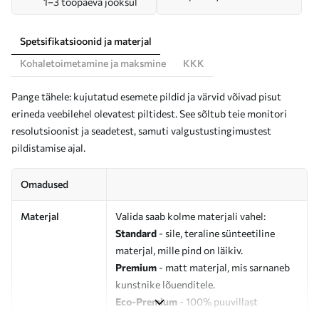
1–3 tööpäeva jooksul
Spetsifikatsioonid ja materjal
Kohaletoimetamine ja maksmine
KKK
Pange tähele: kujutatud esemete pildid ja värvid võivad pisut
erineda veebilehel olevatest piltidest. See sõltub teie monitori
resolutsioonist ja seadetest, samuti valgustustingimustest
pildistamise ajal.
Omadused
Materjal
Valida saab kolme materjali vahel:
Standard
- sile, teraline sünteetiline
materjal, mille pind on läikiv.
Premium
- matt materjal, mis sarnaneb
kunstnike lõuenditele.
Eco-Premium
- 100% puuvillast
valmistatud kvaliteetne lõuend.