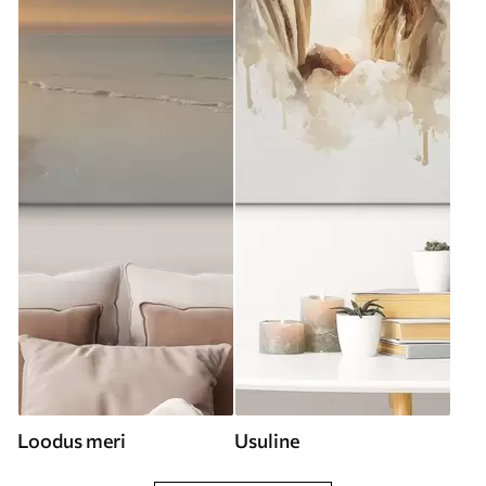
Loodus meri
Usuline