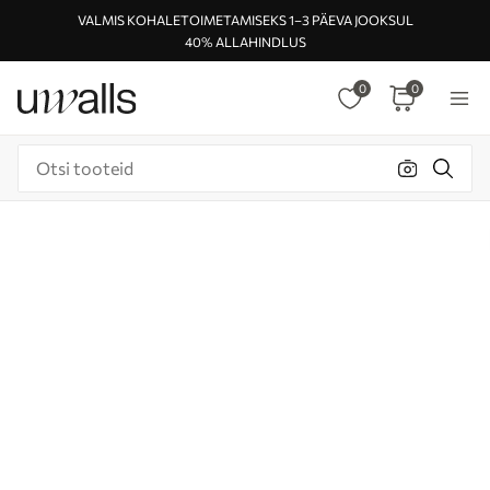
VALMIS KOHALETOIMETAMISEKS 1–3 PÄEVA JOOKSUL
40% ALLAHINDLUS
0
0