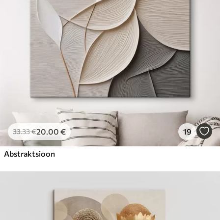
20
.00
€
19
33
.33
€
Abstraktsioon