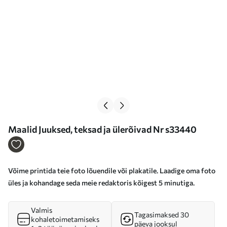
Maalid Juuksed, teksad ja ülerõivad Nr s33440
Võime printida teie foto lõuendile või plakatile. Laadige oma foto
üles ja kohandage seda meie redaktoris kõigest 5 minutiga.
Valmis
Tagasimaksed 30
kohaletoimetamiseks
päeva jooksul