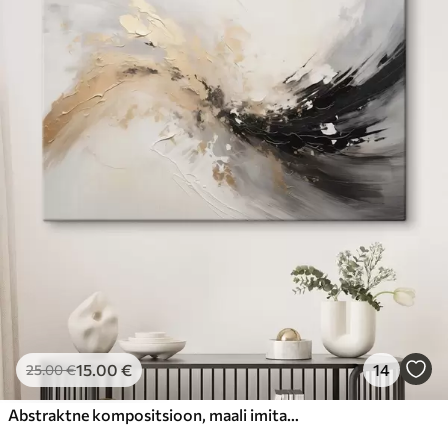
15
.00
€
14
25
.00
€
Abstraktne kompositsioon, maali imitatsioon