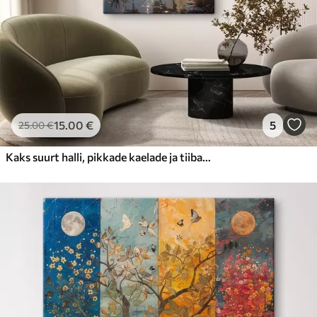
15
.00
€
5
25
.00
€
Kaks suurt halli, pikkade kaelade ja tiibadega kraanat, mis seisavad puudest ümbritsetud udujärves