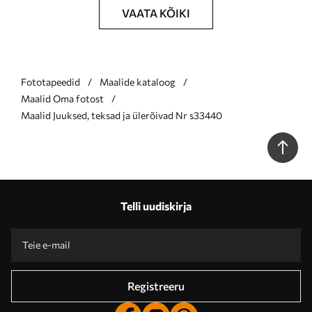
VAATA KÕIKI
Fototapeedid
Maalide kataloog
Maalid Oma fotost
Maalid Juuksed, teksad ja ülerõivad Nr s33440
Telli uudiskirja
Registreeru