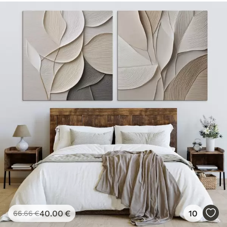
40
.00
€
10
66
.66
€