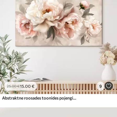
15
.00
€
9
25
.00
€
Abstraktne roosades toonides pojengide kimp