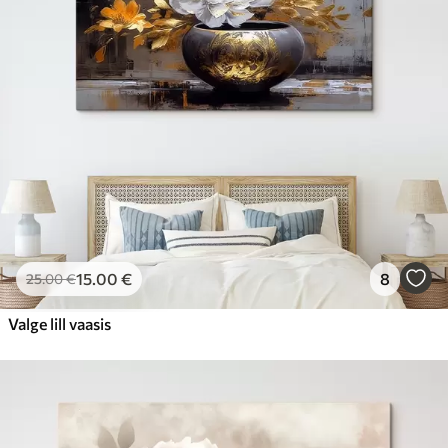
15
.00
€
8
25
.00
€
Valge lill vaasis