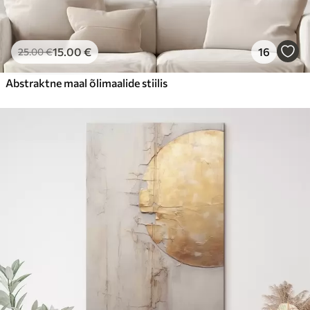
15
.00
€
16
25
.00
€
Abstraktne maal õlimaalide stiilis