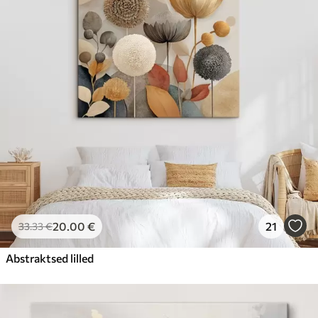
20
.00
€
21
33
.33
€
Abstraktsed lilled