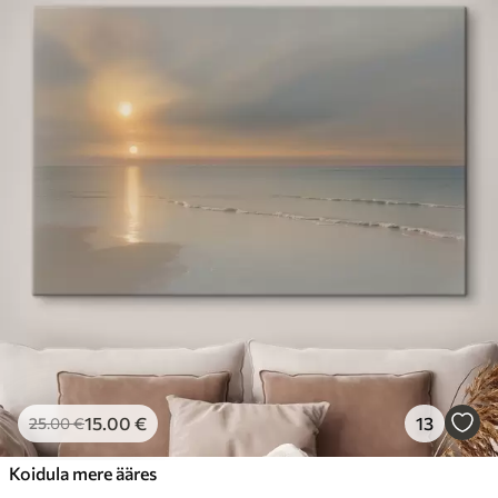
15
.00
€
13
25
.00
€
Koidula mere ääres