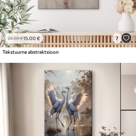
15
.00
€
7
25
.00
€
Tekstuurne abstraktsioon