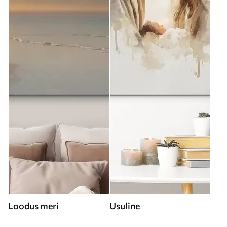
Loodus meri
Usuline