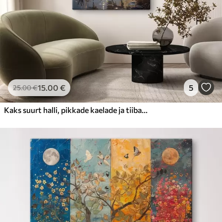
15
.00
€
5
25
.00
€
Kaks suurt halli, pikkade kaelade ja tiibadega kraanat, mis seisavad puudest ümbritsetud udujärves