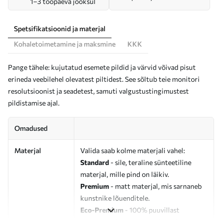
1–3 tööpäeva jooksul
Spetsifikatsioonid ja materjal
Kohaletoimetamine ja maksmine
KKK
Pange tähele: kujutatud esemete pildid ja värvid võivad pisut
erineda veebilehel olevatest piltidest. See sõltub teie monitori
resolutsioonist ja seadetest, samuti valgustustingimustest
pildistamise ajal.
Omadused
Materjal
Valida saab kolme materjali vahel:
Standard
- sile, teraline sünteetiline
materjal, mille pind on läikiv.
Premium
- matt materjal, mis sarnaneb
kunstnike lõuenditele.
Eco-Premium
- 100% puuvillast
valmistatud kvaliteetne lõuend.