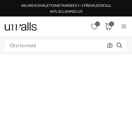
VALMIS KOHALETOIMETAMISEKS 1–3 PÄEVA JOOKSUL
40% ALLAHINDLUS
0
0