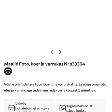
Maalid Foto, koer ja varrukas Nr s33364
Võime printida teie foto lõuendile või plakatile. Laadige oma foto
üles ja kohandage seda meie redaktoris kõigest 5 minutiga.
Valmis
Tagasimaksed 30
kohaletoimetamiseks
päeva jooksul