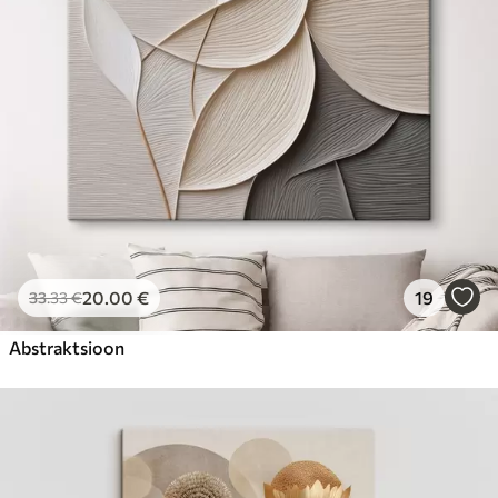
20
.00
€
19
33
.33
€
Abstraktsioon