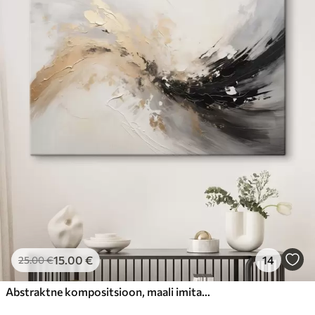
15
.00
€
14
25
.00
€
Abstraktne kompositsioon, maali imitatsioon