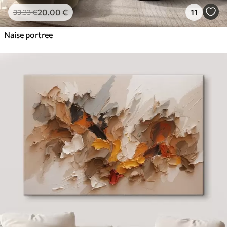
20
.00
€
11
33
.33
€
Naise portree