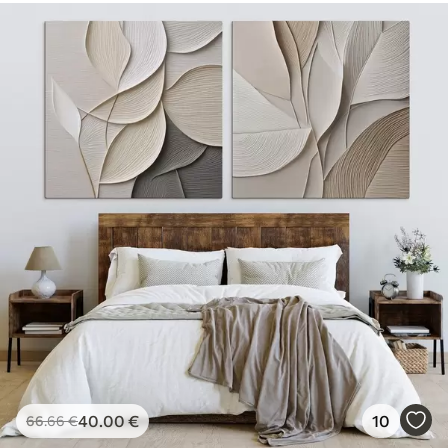
40
.00
€
10
66
.66
€