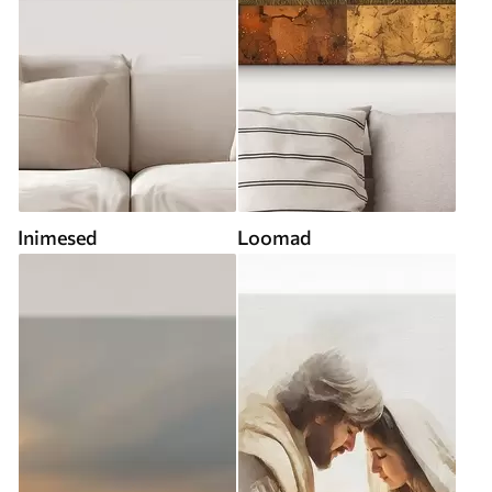
Inimesed
Loomad