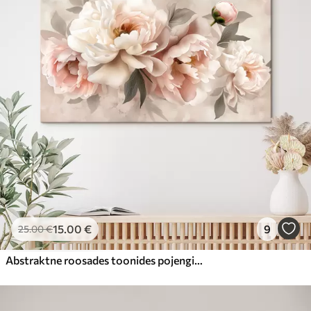
15
.00
€
9
25
.00
€
Abstraktne roosades toonides pojengide kimp