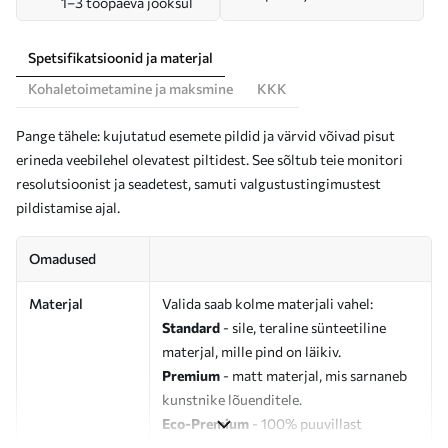
1–3 tööpäeva jooksul
Spetsifikatsioonid ja materjal
Kohaletoimetamine ja maksmine
KKK
Pange tähele: kujutatud esemete pildid ja värvid võivad pisut
erineda veebilehel olevatest piltidest. See sõltub teie monitori
resolutsioonist ja seadetest, samuti valgustustingimustest
pildistamise ajal.
Omadused
Materjal
Valida saab kolme materjali vahel:
Standard
- sile, teraline sünteetiline
materjal, mille pind on läikiv.
Premium
- matt materjal, mis sarnaneb
kunstnike lõuenditele.
Eco-Premium
- 100% puuvillast
valmistatud kvaliteetne lõuend.