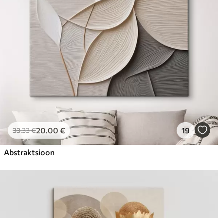
20
.00
€
19
33
.33
€
Abstraktsioon