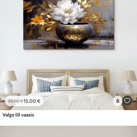
15
.00
€
8
25
.00
€
Valge lill vaasis