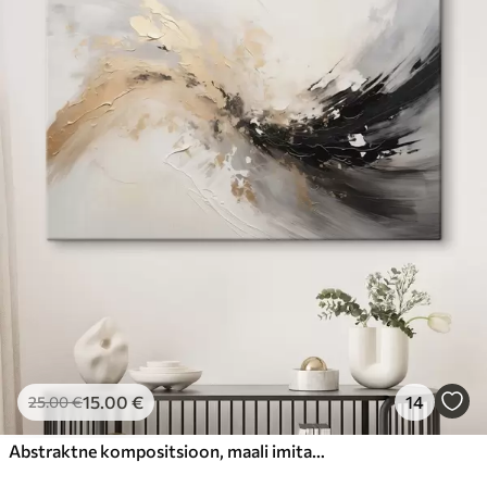
15
.00
€
14
25
.00
€
Abstraktne kompositsioon, maali imitatsioon