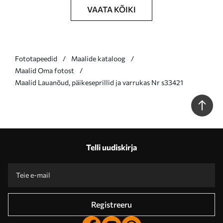
VAATA KÕIKI
Fototapeedid
Maalide kataloog
Maalid Oma fotost
Maalid Lauanõud, päikeseprillid ja varrukas Nr s33421
Telli uudiskirja
Registreeru