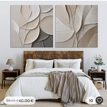
40
.00
€
10
66
.66
€