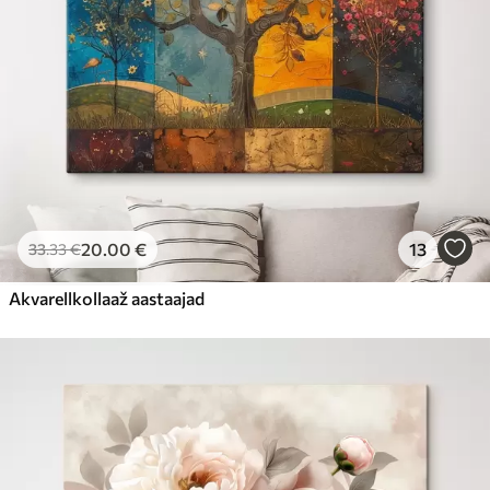
20
.00
€
13
33
.33
€
Akvarellkollaaž aastaajad