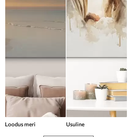
Loodus meri
Usuline