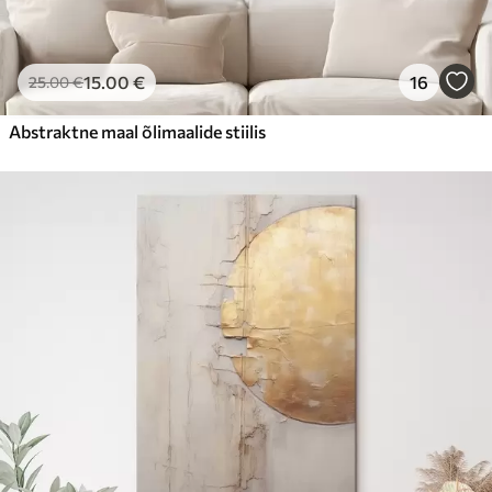
15
.00
€
16
25
.00
€
Abstraktne maal õlimaalide stiilis