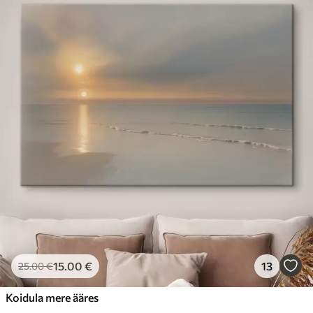
15
.00
€
13
25
.00
€
Koidula mere ääres