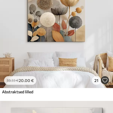
20
.00
€
21
33
.33
€
Abstraktsed lilled