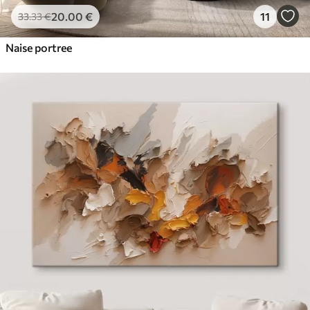
20
.00
€
11
33
.33
€
Naise portree