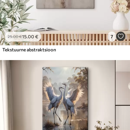
15
.00
€
7
25
.00
€
Tekstuurne abstraktsioon