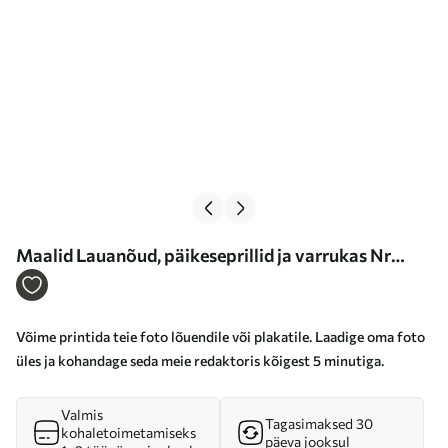
Maalid Lauanõud, päikeseprillid ja varrukas Nr
s33421
Võime printida teie foto lõuendile või plakatile. Laadige oma foto
üles ja kohandage seda meie redaktoris kõigest 5 minutiga.
Valmis
Tagasimaksed 30
kohaletoimetamiseks
päeva jooksul