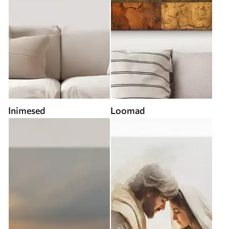
Inimesed
Loomad