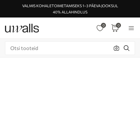
VALMIS KOHALETOIMETAMISEKS 1–3 PÄEVA JOOKSUL
40% ALLAHINDLUS
0
0