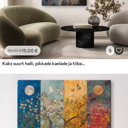
15
.00
€
5
25
.00
€
Kaks suurt halli, pikkade kaelade ja tiibadega kraanat, mis seisavad puudest ümbritsetud udujärves