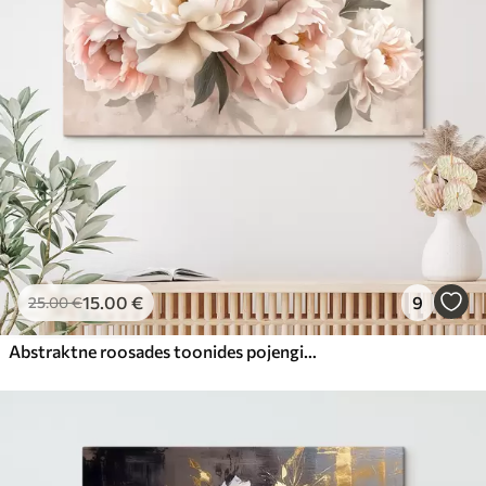
15
.00
€
9
25
.00
€
Abstraktne roosades toonides pojengide kimp