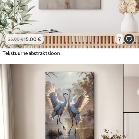
15
.00
€
7
25
.00
€
Tekstuurne abstraktsioon