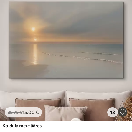
15
.00
€
13
25
.00
€
Koidula mere ääres