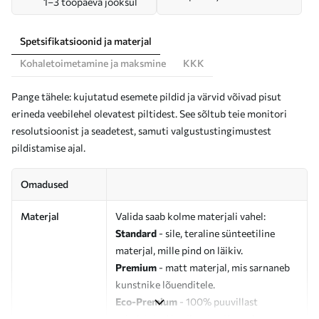
1–3 tööpäeva jooksul
Spetsifikatsioonid ja materjal
Kohaletoimetamine ja maksmine
KKK
Pange tähele: kujutatud esemete pildid ja värvid võivad pisut
erineda veebilehel olevatest piltidest. See sõltub teie monitori
resolutsioonist ja seadetest, samuti valgustustingimustest
pildistamise ajal.
Omadused
Materjal
Valida saab kolme materjali vahel:
Standard
- sile, teraline sünteetiline
materjal, mille pind on läikiv.
Premium
- matt materjal, mis sarnaneb
kunstnike lõuenditele.
Eco-Premium
- 100% puuvillast
valmistatud kvaliteetne lõuend.