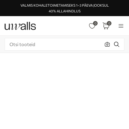
VALMIS KOHALETOIMETAMISEKS 1–3 PÄEVA JOOKSUL
40% ALLAHINDLUS
0
0