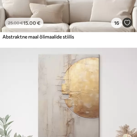
15
.00
€
16
25
.00
€
Abstraktne maal õlimaalide stiilis