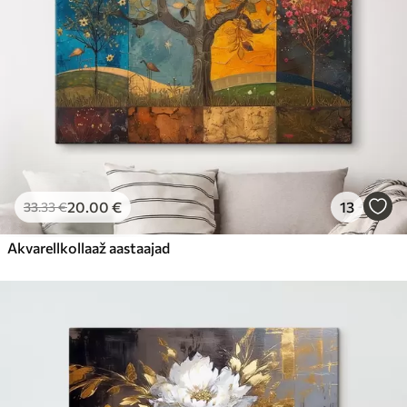
20
.00
€
13
33
.33
€
Akvarellkollaaž aastaajad