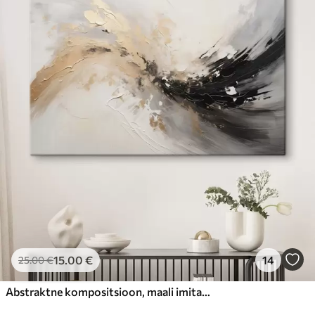
15
.00
€
14
25
.00
€
Abstraktne kompositsioon, maali imitatsioon