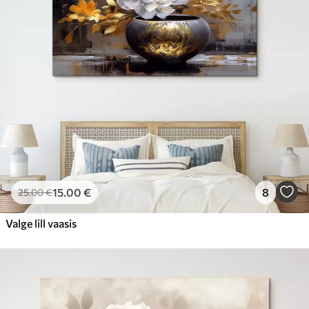
15
.00
€
8
25
.00
€
Valge lill vaasis