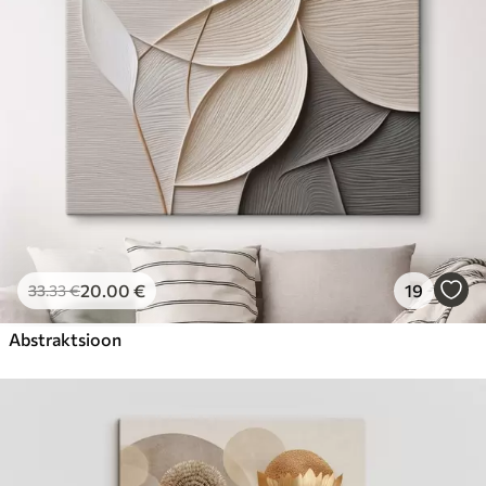
20
.00
€
19
33
.33
€
Abstraktsioon