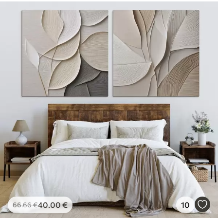
40
.00
€
10
66
.66
€