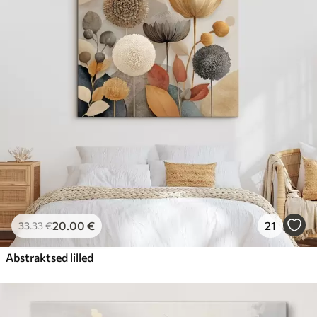
20
.00
€
21
33
.33
€
Abstraktsed lilled