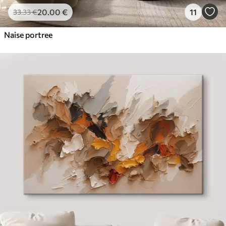
20
.00
€
11
33
.33
€
Naise portree