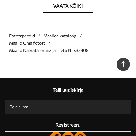
VAATA KÕIKI
Fototapeedid
Maalide kataloog
Maalid Oma fotost
Maalid Naerata, oranž ja riietu Nr s33408
Telli uudiskirja
Registreeru