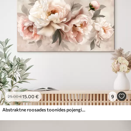
15
.00
€
9
25
.00
€
Abstraktne roosades toonides pojengide kimp