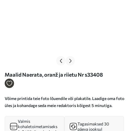
Maalid Naerata, oranž ja riietu Nr s33408
Võime printida teie foto lõuendile või plakatile. Laadige oma foto
üles ja kohandage seda meie redaktoris kõigest 5 minutiga.
Valmis
Tagasimaksed 30
kohaletoimetamiseks
päeva jooksul