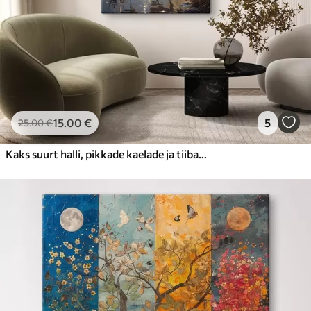
15
.00
€
5
25
.00
€
Kaks suurt halli, pikkade kaelade ja tiibadega kraanat, mis seisavad puudest ümbritsetud udujärves