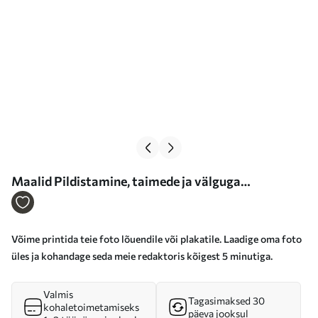
Maalid Pildistamine, taimede ja välguga
pildistamine Nr s33404
Võime printida teie foto lõuendile või plakatile. Laadige oma foto
üles ja kohandage seda meie redaktoris kõigest 5 minutiga.
Valmis
Tagasimaksed 30
kohaletoimetamiseks
päeva jooksul