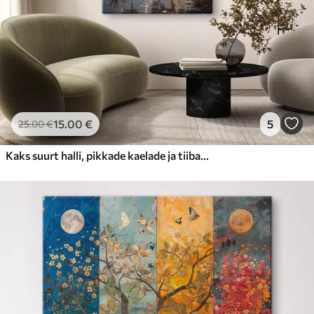
15
.00
€
5
25
.00
€
Kaks suurt halli, pikkade kaelade ja tiibadega kraanat, mis seisavad puudest ümbritsetud udujärves