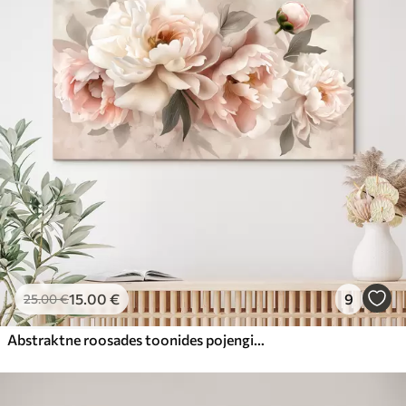
15
.00
€
9
25
.00
€
Abstraktne roosades toonides pojengide kimp