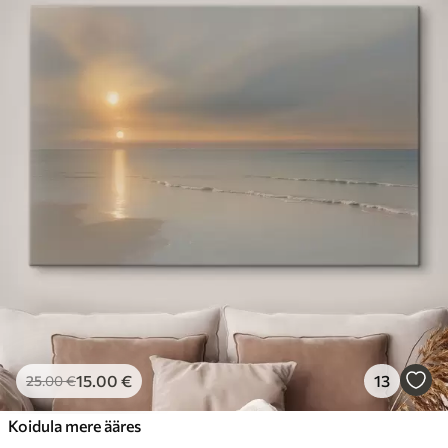
15
.00
€
13
25
.00
€
Koidula mere ääres