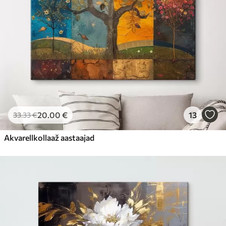
20
.00
€
13
33
.33
€
Akvarellkollaaž aastaajad