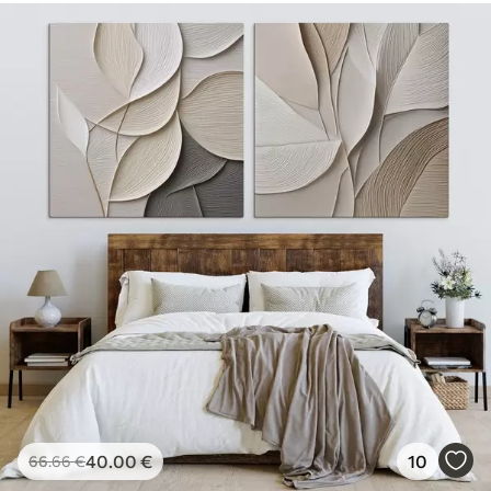
40
.00
€
10
66
.66
€