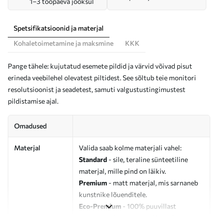
1–3 tööpäeva jooksul
Spetsifikatsioonid ja materjal
Kohaletoimetamine ja maksmine
KKK
Pange tähele: kujutatud esemete pildid ja värvid võivad pisut
erineda veebilehel olevatest piltidest. See sõltub teie monitori
resolutsioonist ja seadetest, samuti valgustustingimustest
pildistamise ajal.
Omadused
Materjal
Valida saab kolme materjali vahel:
Standard
- sile, teraline sünteetiline
materjal, mille pind on läikiv.
Premium
- matt materjal, mis sarnaneb
kunstnike lõuenditele.
Eco-Premium
- 100% puuvillast
valmistatud kvaliteetne lõuend.