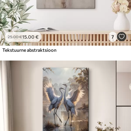
15
.00
€
7
25
.00
€
Tekstuurne abstraktsioon