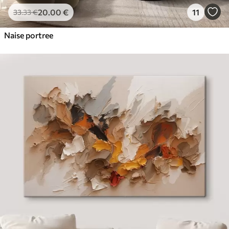
20
.00
€
11
33
.33
€
Naise portree