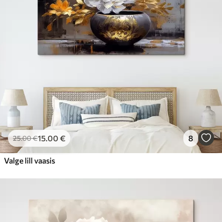
15
.00
€
8
25
.00
€
Valge lill vaasis