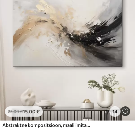
15
.00
€
14
25
.00
€
Abstraktne kompositsioon, maali imitatsioon