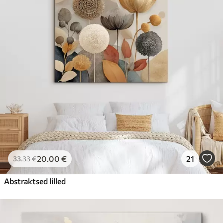
20
.00
€
21
33
.33
€
Abstraktsed lilled