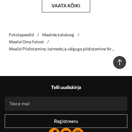
VAATA KÕIKI
Fototapeedid
Maalide kataloog
Maalid Oma fotost
Maalid Pildistamine, taimede ja välguga pildistamine Nr
s33404
Telli uudiskirja
Registreeru