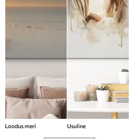
Loodus meri
Usuline