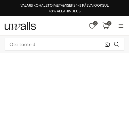
VALMIS KOHALETOIMETAMISEKS 1–3 PÄEVA JOOKSUL
40% ALLAHINDLUS
0
0