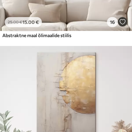
15
.00
€
16
25
.00
€
Abstraktne maal õlimaalide stiilis