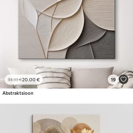
20
.00
€
19
33
.33
€
Abstraktsioon