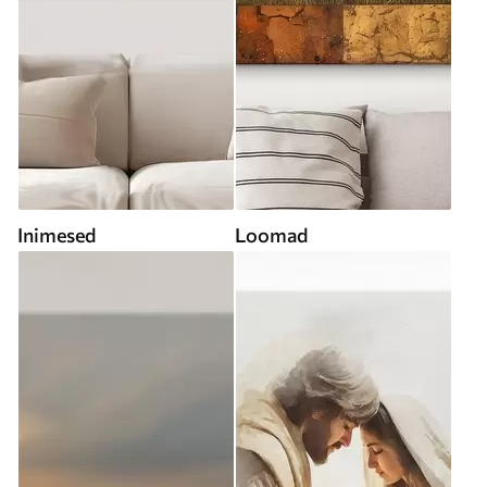
Inimesed
Loomad