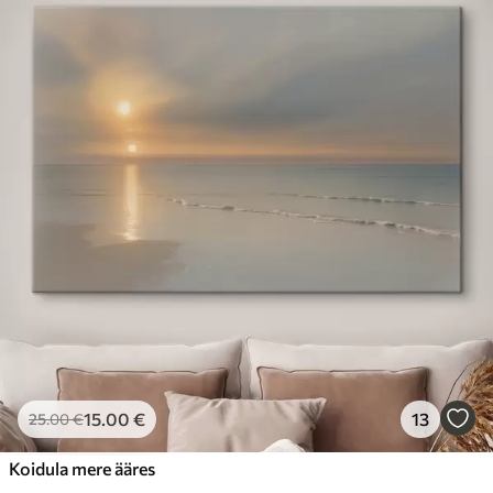
15
.00
€
13
25
.00
€
Koidula mere ääres