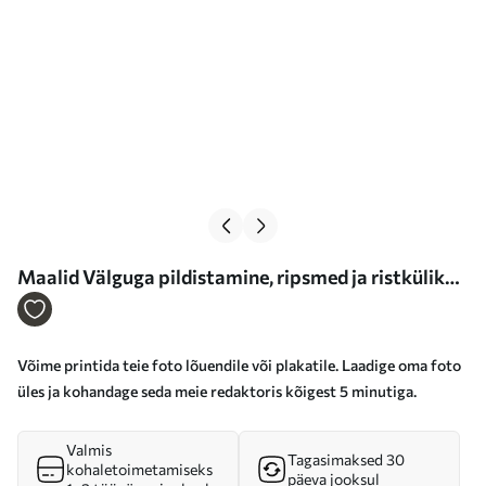
Maalid Välguga pildistamine, ripsmed ja ristkülik
Nr s33383
Võime printida teie foto lõuendile või plakatile. Laadige oma foto
üles ja kohandage seda meie redaktoris kõigest 5 minutiga.
Valmis
Tagasimaksed 30
kohaletoimetamiseks
päeva jooksul