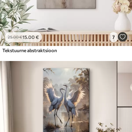
15
.00
€
7
25
.00
€
Tekstuurne abstraktsioon