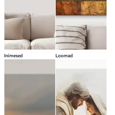
Inimesed
Loomad