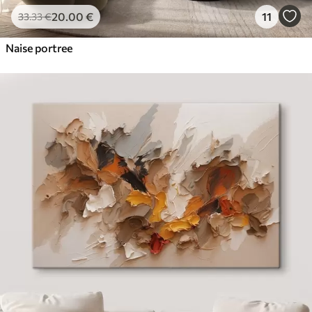
20
.00
€
11
33
.33
€
Naise portree