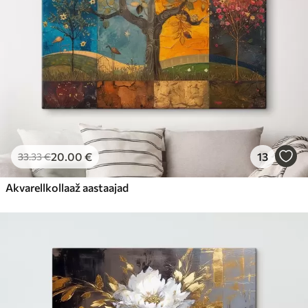
20
.00
€
13
33
.33
€
Akvarellkollaaž aastaajad