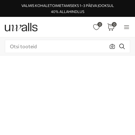
VALMIS KOHALETOIMETAMISEKS 1–3 PÄEVA JOOKSUL
40% ALLAHINDLUS
0
0