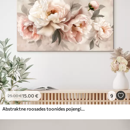
15
.00
€
9
25
.00
€
Abstraktne roosades toonides pojengide kimp