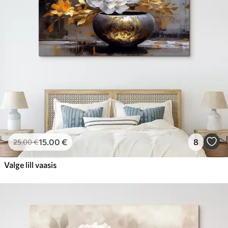
15
.00
€
8
25
.00
€
Valge lill vaasis