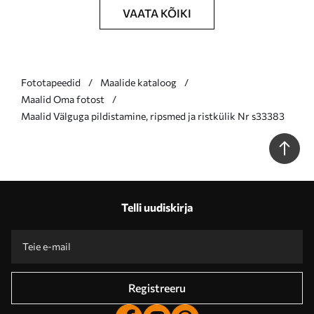
VAATA KÕIKI
Fototapeedid
Maalide kataloog
Maalid Oma fotost
Maalid Välguga pildistamine, ripsmed ja ristkülik Nr s33383
Telli uudiskirja
Registreeru