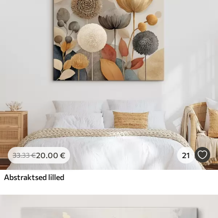
20
.00
€
21
33
.33
€
Abstraktsed lilled