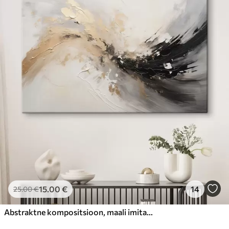
15
.00
€
14
25
.00
€
Abstraktne kompositsioon, maali imitatsioon