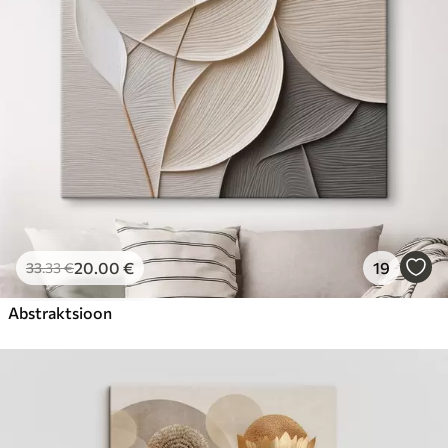
20
.00
€
19
33
.33
€
Abstraktsioon