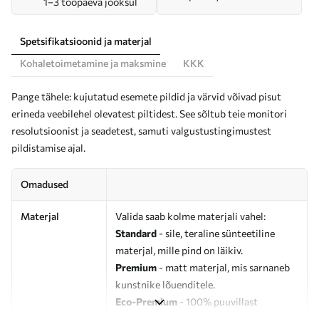
1–3 tööpäeva jooksul
Spetsifikatsioonid ja materjal
Kohaletoimetamine ja maksmine
KKK
Pange tähele: kujutatud esemete pildid ja värvid võivad pisut
erineda veebilehel olevatest piltidest. See sõltub teie monitori
resolutsioonist ja seadetest, samuti valgustustingimustest
pildistamise ajal.
Omadused
Materjal
Valida saab kolme materjali vahel:
Standard
- sile, teraline sünteetiline
materjal, mille pind on läikiv.
Premium
- matt materjal, mis sarnaneb
kunstnike lõuenditele.
Eco-Premium
- 100% puuvillast
valmistatud kvaliteetne lõuend.