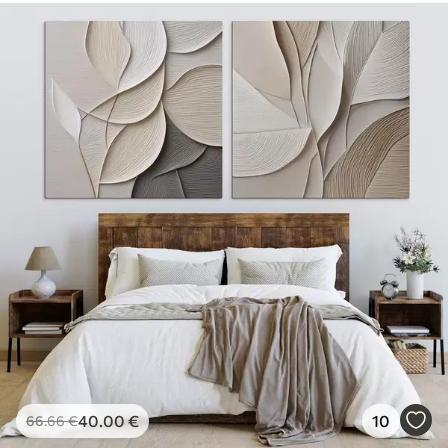
40
.00
€
10
66
.66
€