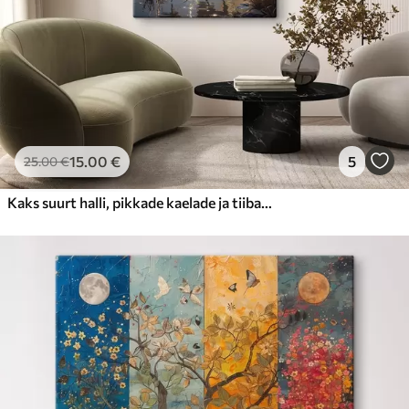
15
.00
€
5
25
.00
€
Kaks suurt halli, pikkade kaelade ja tiibadega kraanat, mis seisavad puudest ümbritsetud udujärves