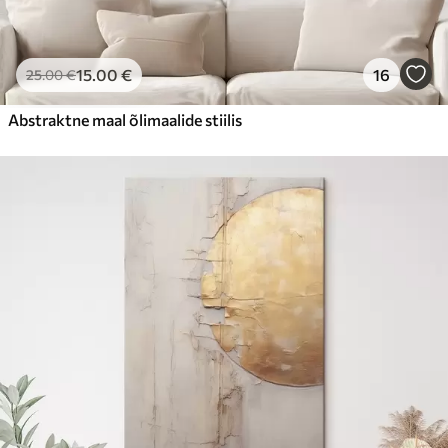
15
.00
€
16
25
.00
€
Abstraktne maal õlimaalide stiilis