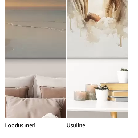
Loodus meri
Usuline