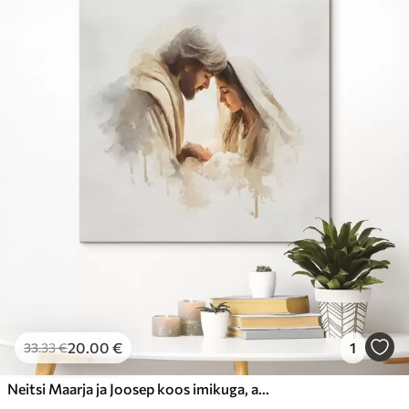
20
.00
€
1
33
.33
€
Neitsi Maarja ja Joosep koos imikuga, akvarellistiilis