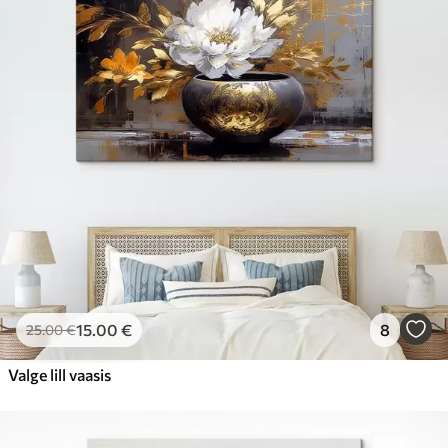
15
.00
€
8
25
.00
€
Valge lill vaasis