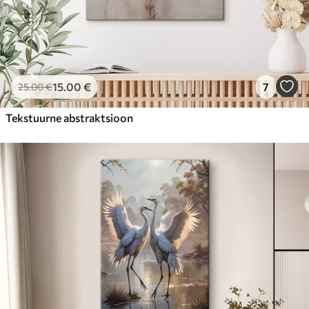
15
.00
€
7
25
.00
€
Tekstuurne abstraktsioon