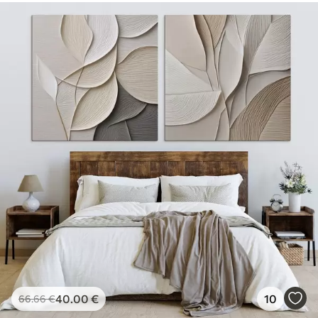
40
.00
€
10
66
.66
€