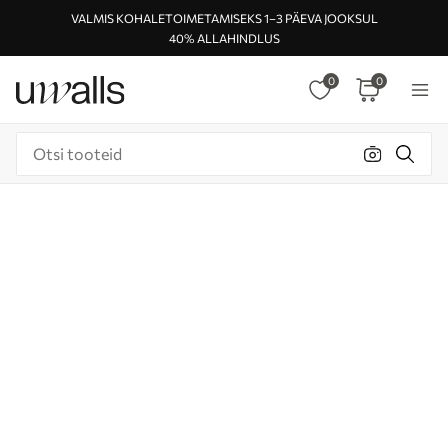
VALMIS KOHALETOIMETAMISEKS 1–3 PÄEVA JOOKSUL
40% ALLAHINDLUS
0
0