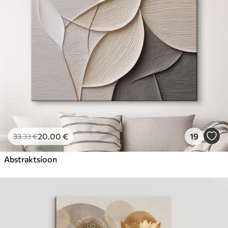
20
.00
€
19
33
.33
€
Abstraktsioon