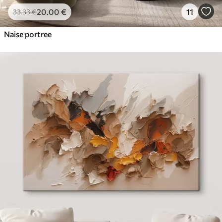
20
.00
€
11
33
.33
€
Naise portree