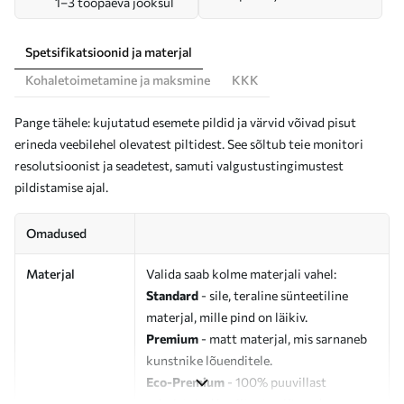
1–3 tööpäeva jooksul
Spetsifikatsioonid ja materjal
Kohaletoimetamine ja maksmine
KKK
Pange tähele: kujutatud esemete pildid ja värvid võivad pisut
erineda veebilehel olevatest piltidest. See sõltub teie monitori
resolutsioonist ja seadetest, samuti valgustustingimustest
pildistamise ajal.
Omadused
Materjal
Valida saab kolme materjali vahel:
Standard
- sile, teraline sünteetiline
materjal, mille pind on läikiv.
Premium
- matt materjal, mis sarnaneb
kunstnike lõuenditele.
Eco-Premium
- 100% puuvillast
valmistatud kvaliteetne lõuend.