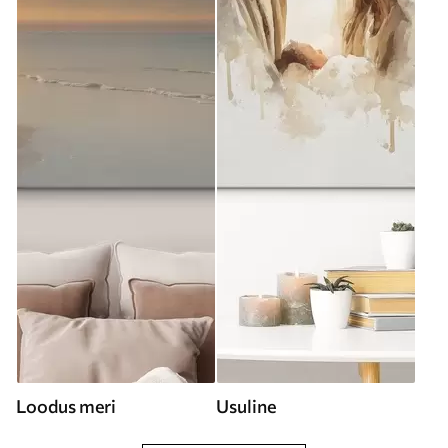
Loodus meri
Usuline