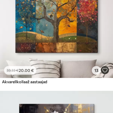
20
.00
€
13
33
.33
€
Akvarellkollaaž aastaajad