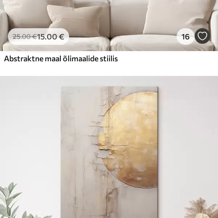
15
.00
€
16
25
.00
€
Abstraktne maal õlimaalide stiilis