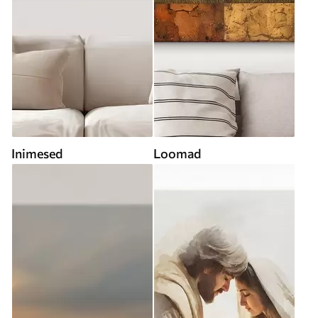
Inimesed
Loomad