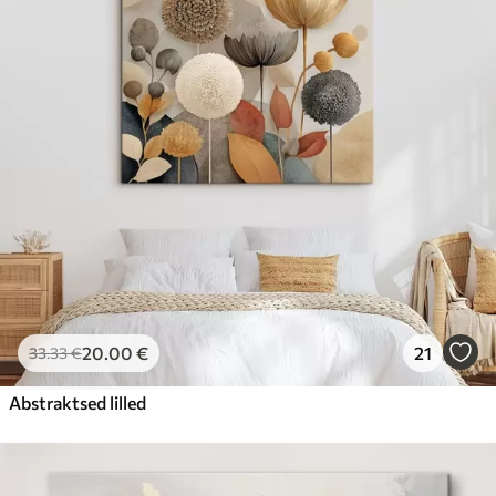
20
.00
€
21
33
.33
€
Abstraktsed lilled