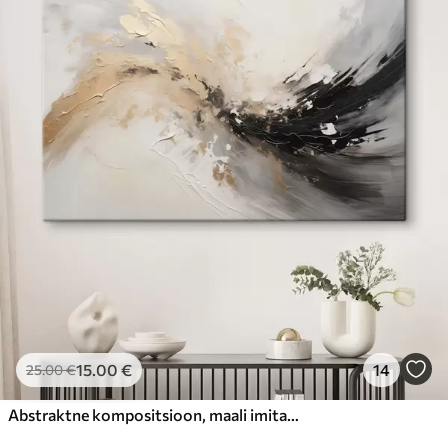
15
.00
€
14
25
.00
€
Abstraktne kompositsioon, maali imitatsioon