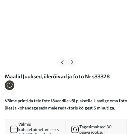
Maalid Juuksed, ülerõivad ja foto Nr s33378
Võime printida teie foto lõuendile või plakatile. Laadige oma foto
üles ja kohandage seda meie redaktoris kõigest 5 minutiga.
Valmis
Tagasimaksed 30
kohaletoimetamiseks
päeva jooksul