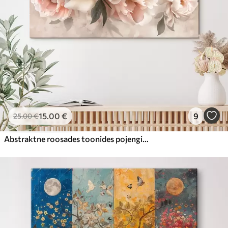
15
.00
€
9
25
.00
€
Abstraktne roosades toonides pojengide kimp