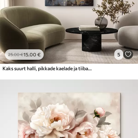
15
.00
€
5
25
.00
€
Kaks suurt halli, pikkade kaelade ja tiibadega kraanat, mis seisavad puudest ümbritsetud udujärves