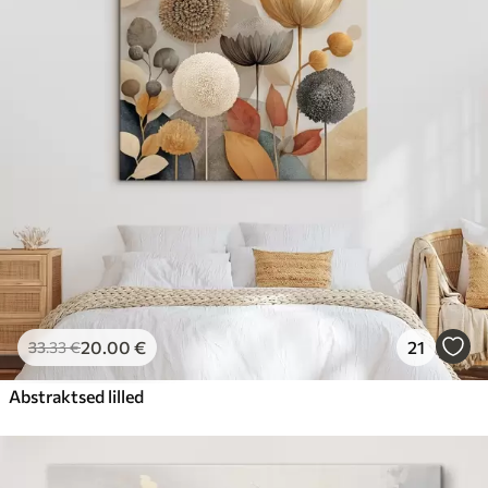
20
.00
€
21
33
.33
€
Abstraktsed lilled