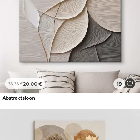
20
.00
€
19
33
.33
€
Abstraktsioon