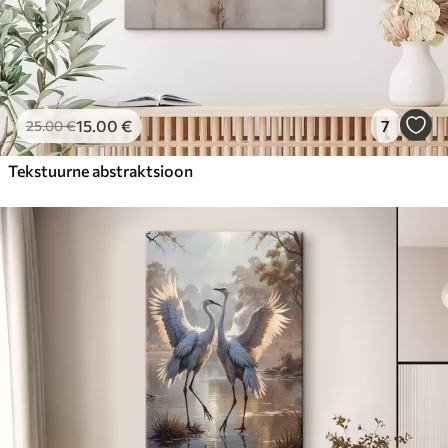
15
.00
€
7
25
.00
€
Tekstuurne abstraktsioon