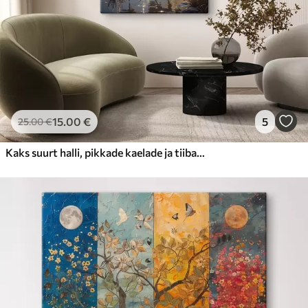
15
.00
€
5
25
.00
€
Kaks suurt halli, pikkade kaelade ja tiibadega kraanat, mis seisavad puudest ümbritsetud udujärves