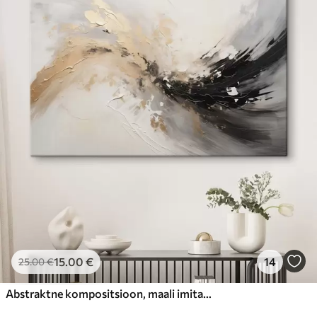
15
.00
€
14
25
.00
€
Abstraktne kompositsioon, maali imitatsioon