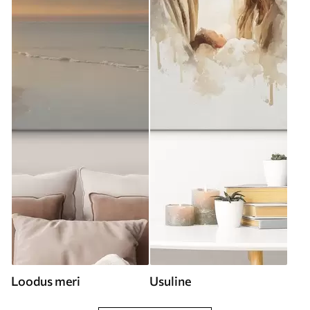
Loodus meri
Usuline