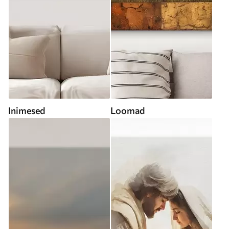
Inimesed
Loomad