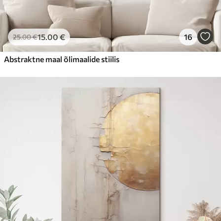
15
.00
€
16
25
.00
€
Abstraktne maal õlimaalide stiilis