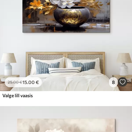
15
.00
€
8
25
.00
€
Valge lill vaasis