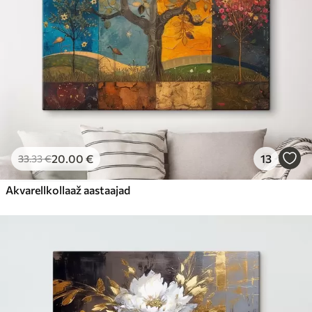
20
.00
€
13
33
.33
€
Akvarellkollaaž aastaajad