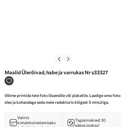
Maalid Ülerõivad, habe ja varrukas Nr s33327
Võime printida teie foto lõuendile või plakatile. Laadige oma foto
üles ja kohandage seda meie redaktoris kõigest 5 minutiga.
Valmis
Tagasimaksed 30
kohaletoimetamiseks
päeva jooksul