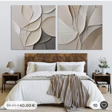
40
.00
€
10
66
.66
€