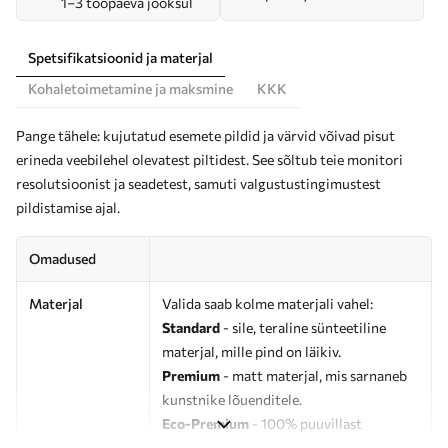
1–3 tööpäeva jooksul
Spetsifikatsioonid ja materjal
Kohaletoimetamine ja maksmine
KKK
Pange tähele: kujutatud esemete pildid ja värvid võivad pisut
erineda veebilehel olevatest piltidest. See sõltub teie monitori
resolutsioonist ja seadetest, samuti valgustustingimustest
pildistamise ajal.
Omadused
Materjal
Valida saab kolme materjali vahel:
Standard
- sile, teraline sünteetiline
materjal, mille pind on läikiv.
Premium
- matt materjal, mis sarnaneb
kunstnike lõuenditele.
Eco-Premium
- 100% puuvillast
valmistatud kvaliteetne lõuend.