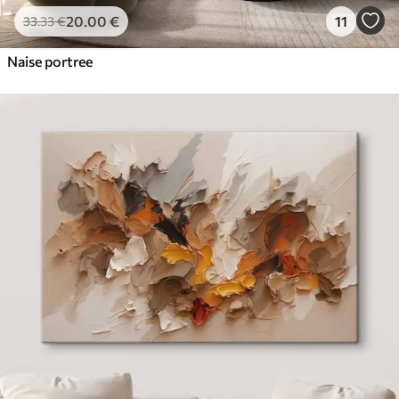
20
.00
€
11
33
.33
€
Naise portree