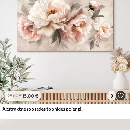
15
.00
€
9
25
.00
€
Abstraktne roosades toonides pojengide kimp