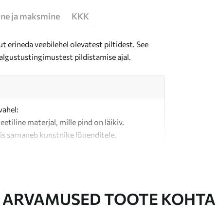
ne ja maksmine
KKK
t erineda veebilehel olevatest piltidest. See
algustustingimustest pildistamise ajal.
vahel:
teetiline materjal, mille pind on läikiv.
is sarnaneb kunstnike lõuenditele.
last valmistatud kvaliteetne lõuend.
ARVAMUSED TOOTE KOHTA