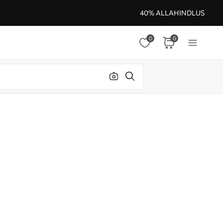
40% ALLAHINDLUS
0
0