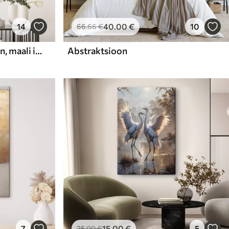
14
40
.00
€
10
66
.66
€
Abstraktne kompositsioon, maali imitatsioon
Abstraktsioon
7
15
.00
€
5
25
.00
€