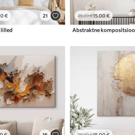
00
€
21
15
.00
€
25
.00
€
lilled
00
€
16
15
.00
€
25
.00
€