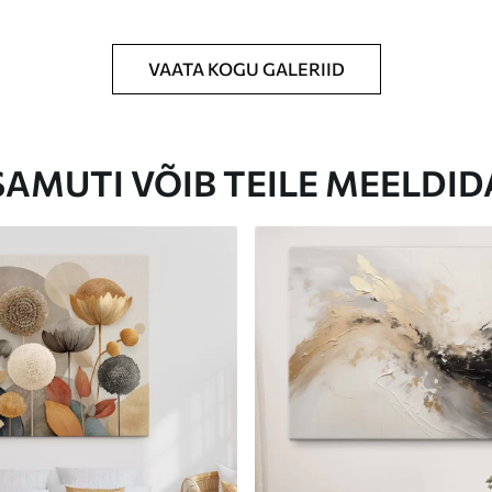
VAATA KOGU GALERIID
Eco-Premium
Hind Alates
23
.00
€
SAMUTI VÕIB TEILE MEELDID