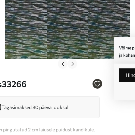
Võime pr
ja kohan
Hin
 s33266
Tagasimaksed 30 päeva jooksul
n pingutatud 2 cm laiusele puidust kandikule.