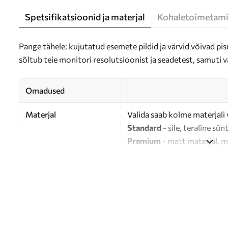
Spetsifikatsioonid ja materjal
Kohaletoimetami
Pange tähele: kujutatud esemete pildid ja värvid võivad pisu
sõltub teie monitori resolutsioonist ja seadetest, samuti v
Omadused
Materjal
Valida saab kolme materjali 
Standard
- sile, teraline sün
Premium
- matt materjal, m
Eco-Premium
- 100% puuvil
Autor
UWALLS
Artikli number
s33266
Lisaks
Võite lisada lakikihti.