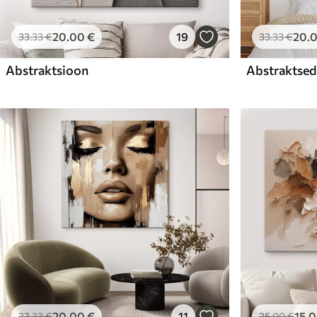
20
.00
€
19
20
.
33
.33
€
33
.33
€
Abstraktsioon
Abstraktsed 
20
.00
€
11
15
.
33
.33
€
25
.00
€