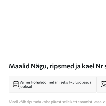
Maalid Nägu, ripsmed ja kael Nr
Valmis kohaletoimetamiseks 1–3 tööpäeva
jooksul
Maali võib riputada kohe pärast selle kättesaamist. Maal o