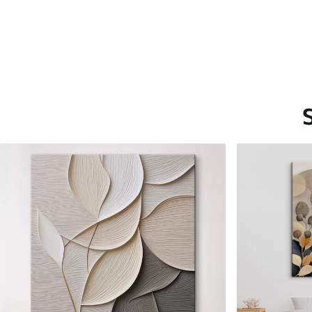
Saadaolevad materjalid
Standard
Premium
Hind Alates
15
.00
€
Hind Alates
19
.00
€