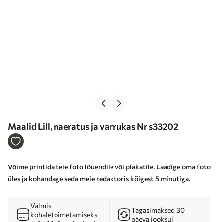
Maalid Lill, naeratus ja varrukas Nr s33202
Võime printida teie foto lõuendile või plakatile. Laadige oma foto
üles ja kohandage seda meie redaktoris kõigest 5 minutiga.
Valmis
Tagasimaksed 30
kohaletoimetamiseks
päeva jooksul