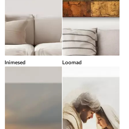
Inimesed
Loomad