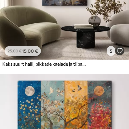
15
.00
€
5
25
.00
€
Kaks suurt halli, pikkade kaelade ja tiibadega kraanat, mis seisavad puudest ümbritsetud udujärves