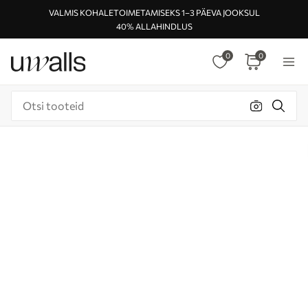
VALMIS KOHALETOIMETAMISEKS 1–3 PÄEVA JOOKSUL
40% ALLAHINDLUS
0
0