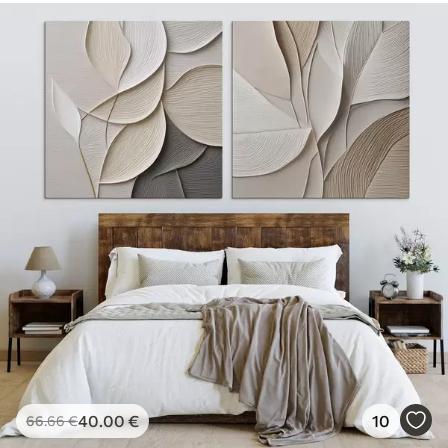
40
.00
€
10
66
.66
€