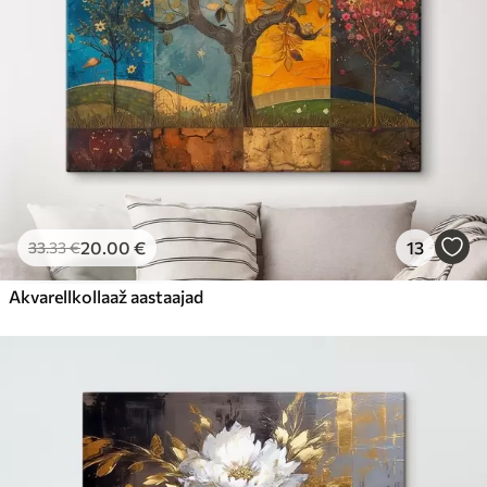
20
.00
€
13
33
.33
€
Akvarellkollaaž aastaajad