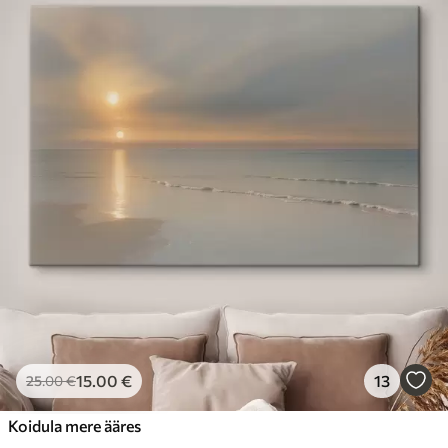
15
.00
€
13
25
.00
€
Koidula mere ääres