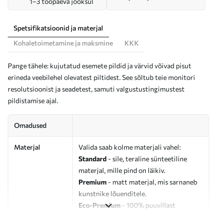
1–3 tööpäeva jooksul
Spetsifikatsioonid ja materjal
Kohaletoimetamine ja maksmine
KKK
Pange tähele: kujutatud esemete pildid ja värvid võivad pisut
erineda veebilehel olevatest piltidest. See sõltub teie monitori
resolutsioonist ja seadetest, samuti valgustustingimustest
pildistamise ajal.
Omadused
Materjal
Valida saab kolme materjali vahel:
Standard
- sile, teraline sünteetiline
materjal, mille pind on läikiv.
Premium
- matt materjal, mis sarnaneb
kunstnike lõuenditele.
Eco-Premium
- 100% puuvillast
valmistatud kvaliteetne lõuend.