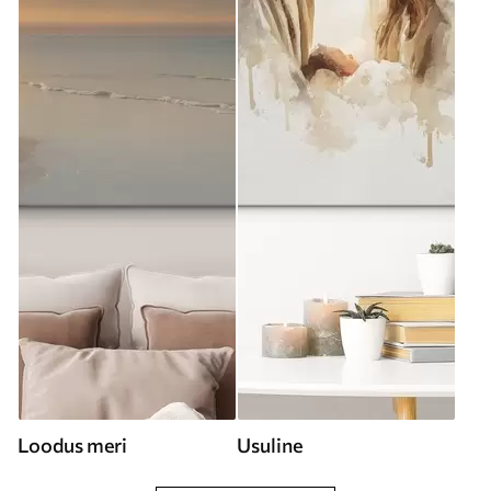
Loodus meri
Usuline