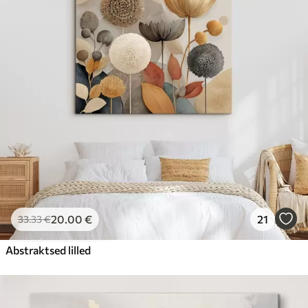
20
.00
€
21
33
.33
€
Abstraktsed lilled