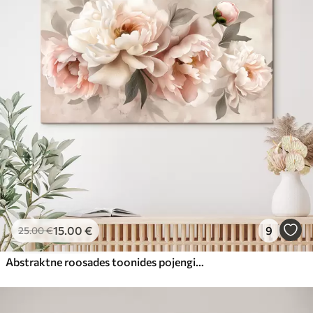
15
.00
€
9
25
.00
€
Abstraktne roosades toonides pojengide kimp