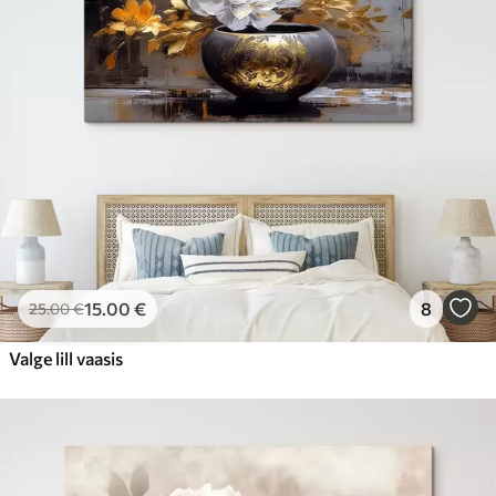
15
.00
€
8
25
.00
€
Valge lill vaasis