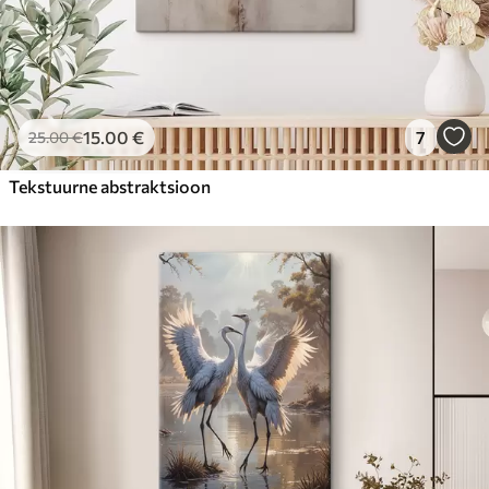
15
.00
€
7
25
.00
€
Tekstuurne abstraktsioon