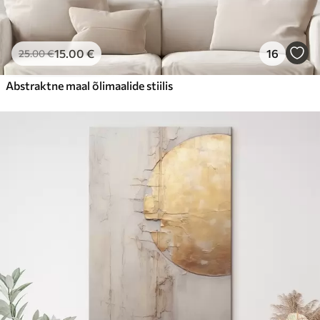
15
.00
€
16
25
.00
€
Abstraktne maal õlimaalide stiilis