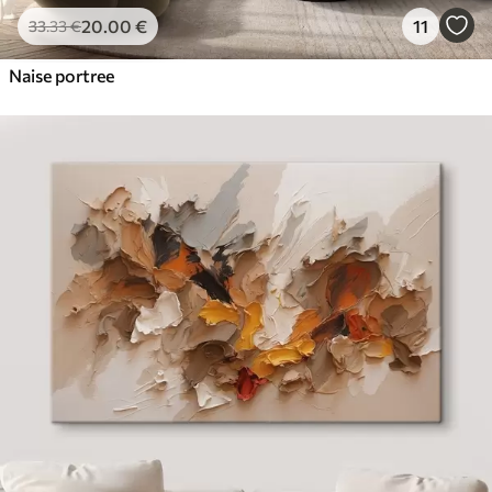
20
.00
€
11
33
.33
€
Naise portree