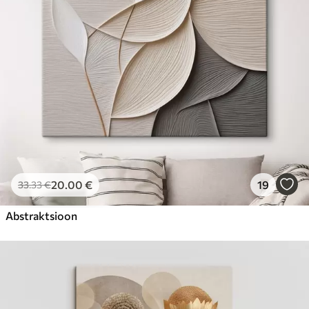
20
.00
€
19
33
.33
€
Abstraktsioon