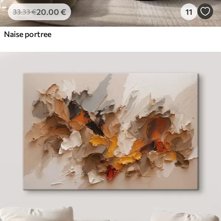
20
.00
€
11
33
.33
€
Naise portree