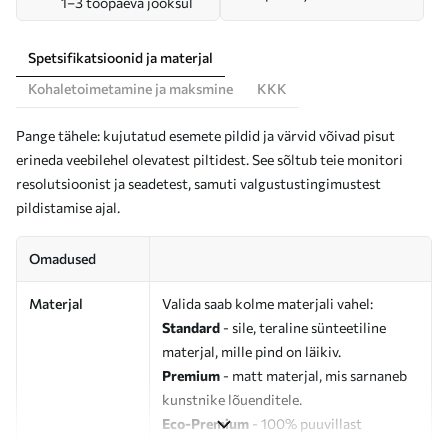
1–3 tööpäeva jooksul
Spetsifikatsioonid ja materjal
Kohaletoimetamine ja maksmine
KKK
Pange tähele: kujutatud esemete pildid ja värvid võivad pisut
erineda veebilehel olevatest piltidest. See sõltub teie monitori
resolutsioonist ja seadetest, samuti valgustustingimustest
pildistamise ajal.
Omadused
Materjal
Valida saab kolme materjali vahel:
Standard
- sile, teraline sünteetiline
materjal, mille pind on läikiv.
Premium
- matt materjal, mis sarnaneb
kunstnike lõuenditele.
Eco-Premium
- 100% puuvillast
valmistatud kvaliteetne lõuend.