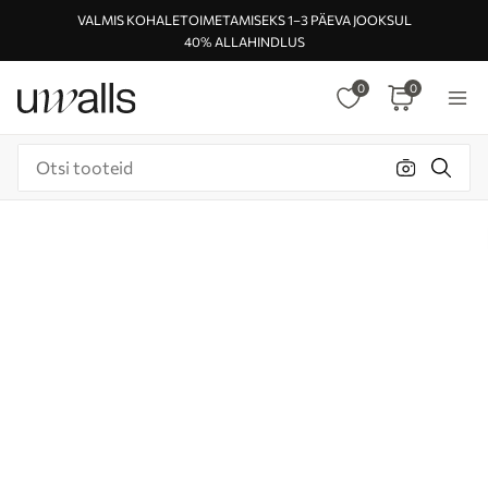
VALMIS KOHALETOIMETAMISEKS 1–3 PÄEVA JOOKSUL
40% ALLAHINDLUS
0
0