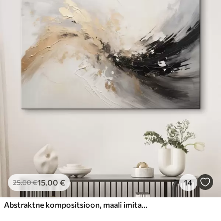
15
.00
€
14
25
.00
€
Abstraktne kompositsioon, maali imitatsioon