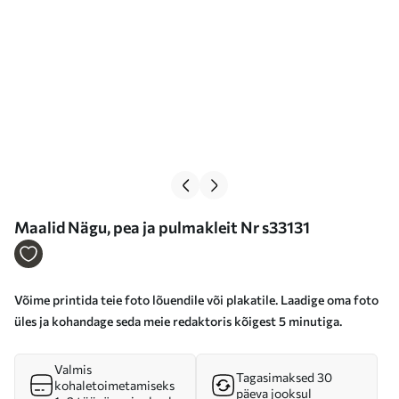
Maalid Nägu, pea ja pulmakleit Nr s33131
Võime printida teie foto lõuendile või plakatile. Laadige oma foto
üles ja kohandage seda meie redaktoris kõigest 5 minutiga.
Valmis
Tagasimaksed 30
kohaletoimetamiseks
päeva jooksul