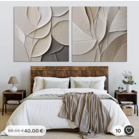
40
.00
€
10
66
.66
€