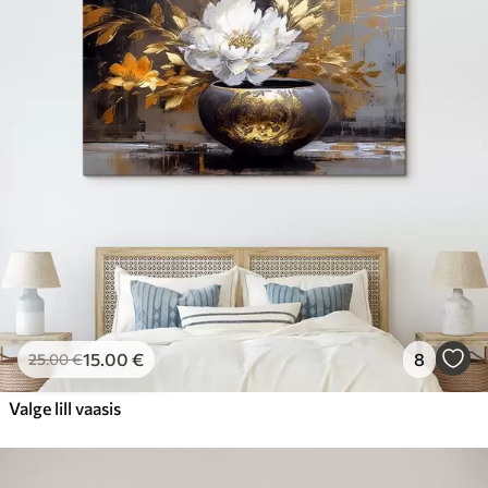
15
.00
€
8
25
.00
€
Valge lill vaasis