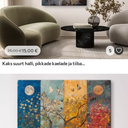
15
.00
€
5
25
.00
€
Kaks suurt halli, pikkade kaelade ja tiibadega kraanat, mis seisavad puudest ümbritsetud udujärves