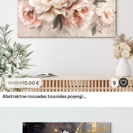
15
.00
€
9
25
.00
€
Abstraktne roosades toonides pojengide kimp