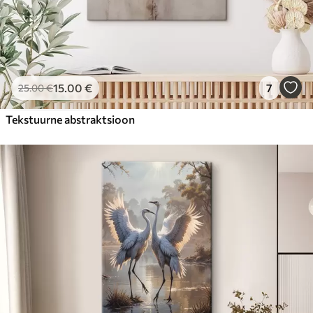
15
.00
€
7
25
.00
€
Tekstuurne abstraktsioon