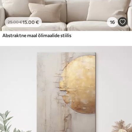
15
.00
€
16
25
.00
€
Abstraktne maal õlimaalide stiilis