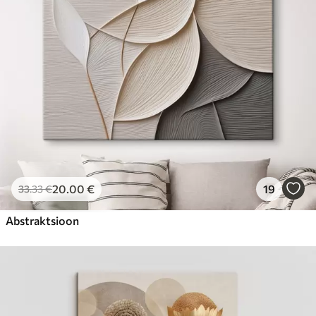
20
.00
€
19
33
.33
€
Abstraktsioon