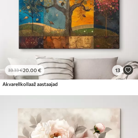
20
.00
€
13
33
.33
€
Akvarellkollaaž aastaajad