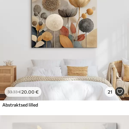
20
.00
€
21
33
.33
€
Abstraktsed lilled