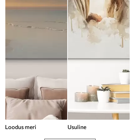
Loodus meri
Usuline