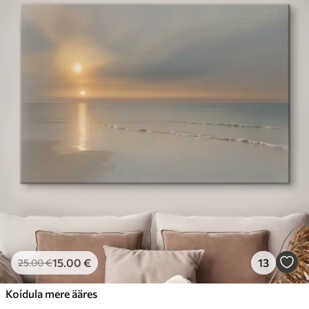
15
.00
€
13
25
.00
€
Koidula mere ääres