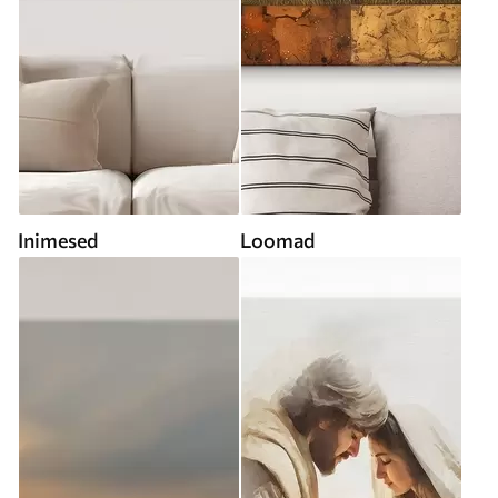
Inimesed
Loomad