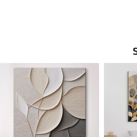
Saadaolevad materjalid
Standard
Premium
Hind Alates
15
.00
€
Hind Alates
19
.00
€