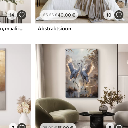
14
40
.00
€
10
66
.66
€
Abstraktne kompositsioon, maali imitatsioon
Abstraktsioon
7
15
.00
€
5
25
.00
€