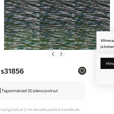
Võime pr
ja kohan
Hin
r s31856
Tagasimaksed 30 päeva jooksul
n pingutatud 2 cm laiusele puidust kandikule.