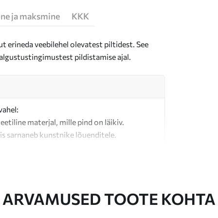
ne ja maksmine
KKK
t erineda veebilehel olevatest piltidest. See
algustustingimustest pildistamise ajal.
vahel:
teetiline materjal, mille pind on läikiv.
is sarnaneb kunstnike lõuenditele.
last valmistatud kvaliteetne lõuend.
ARVAMUSED TOOTE KOHTA