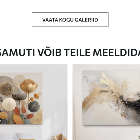
VAATA KOGU GALERIID
Eco-Premium
Hind Alates
23
.00
€
SAMUTI VÕIB TEILE MEELDID