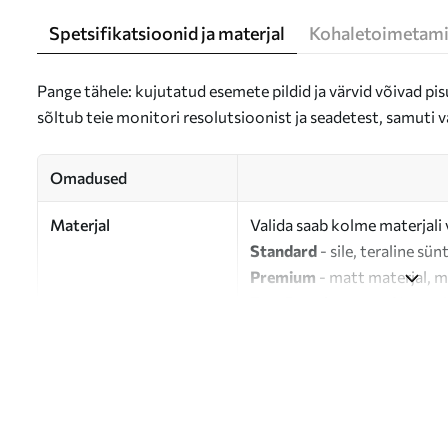
Spetsifikatsioonid ja materjal
Kohaletoimetami
Pange tähele: kujutatud esemete pildid ja värvid võivad pisu
sõltub teie monitori resolutsioonist ja seadetest, samuti v
Omadused
Materjal
Valida saab kolme materjali 
Standard
- sile, teraline sün
Premium
- matt materjal, m
Eco-Premium
- 100% puuvil
Autor
UWALLS
Artikli number
s31856
Lisaks
Võite lisada lakikihti.