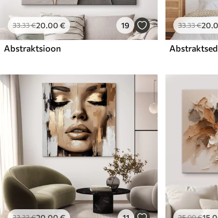
20
.00
€
19
20
.
33
.33
€
33
.33
€
Abstraktsioon
Abstraktsed 
20
.00
€
11
15
.
33
.33
€
25
.00
€