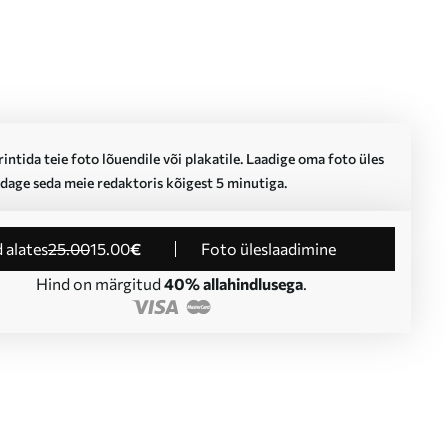
intida teie foto lõuendile või plakatile. Laadige oma foto üles
dage seda meie redaktoris kõigest 5 minutiga.
d alates
25
.00
15
.00
€
Foto üleslaadimine
Hind on märgitud
40% allahindlusega
.