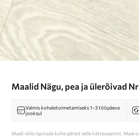
Maalid Nägu, pea ja ülerõivad N
Valmis kohaletoimetamiseks 1–3 tööpäeva
jooksul
Maali võib riputada kohe pärast selle kättesaamist. Maal o