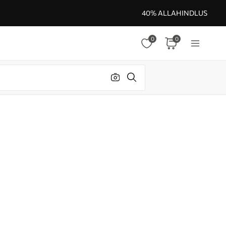
40% ALLAHINDLUS
0
0